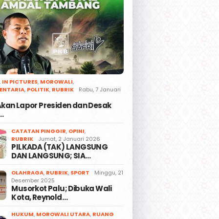
,
IN PICTURES
,
MOROWALI
,
ENTARIA
,
POLITIK
,
RUBRIK
Rabu, 7 Januari
 Akan Lapor Presiden dan Desak
…
CATATAN PINGGIR
,
OPINI
,
RUBRIK
Jumat, 2 Januari 2026
PILKADA (TAK) LANGSUNG
DAN LANGSUNG; SIA…
OLAHRAGA
,
RUBRIK
,
SPORT
Minggu, 21
Desember 2025
Musorkot Palu; Dibuka Wali
Kota, Reynold…
HUKUM
,
MOROWALI UTARA
,
RUANG