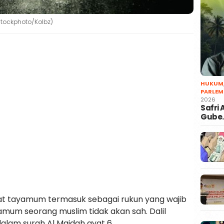
Stockphoto/Kolbz)
HUKUM
PARLEM
2026
Safri
Gube
at tayamum termasuk sebagai rukun yang wajib
amum seorang muslim tidak akan sah. Dalil
lam surah Al Maidah ayat 6,