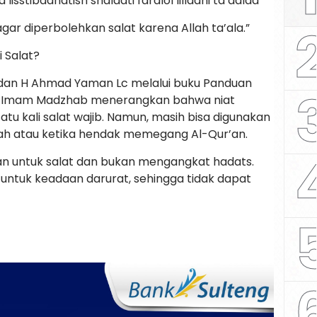
sstibaahatish shalaati fardlol lillaahi ta’aalaa
gar diperbolehkan salat karena Allah ta’ala.”
 Salat?
 dan H Ahmad Yaman Lc melalui buku Panduan
t Imam Madzhab menerangkan bahwa niat
u kali salat wajib. Namun, masih bisa digunakan
ah atau ketika hendak memegang Al-Qur’an.
an untuk salat dan bukan mengangkat hadats.
untuk keadaan darurat, sehingga tidak dapat