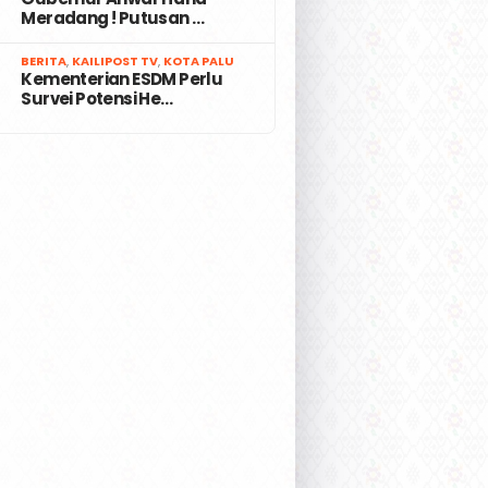
Meradang ! Putusan …
7
BERITA
,
KAILIPOST TV
,
KOTA PALU
Kementerian ESDM Perlu
Survei Potensi He…