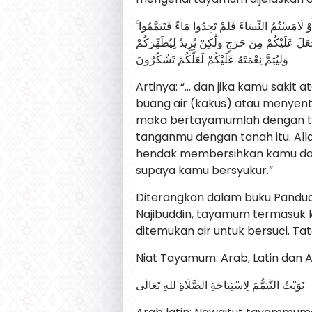
ۚ وَإِنْ كُنْتُمْ مَرْضَىٰ أَوْ عَلَىٰ سَفَرٍ أَوْ جَاءَ أَحَدٌ مِنْكُمْ مِنَ الْغَائِطِ أَوْ لَامَسْتُمُ النِّسَاءَ فَلَمْ تَجِدُوا مَاءً فَتَيَمَّمُوا
ْعَلَ عَلَيْكُمْ مِنْ حَرَجٍ وَلَٰكِنْ يُرِيدُ لِيُطَهِّرَكُمْ
وَلِيُتِمَّ نِعْمَتَهُ عَلَيْكُمْ لَعَلَّكُمْ تَشْكُرُونَ
Artinya: “… dan jika kamu sakit
buang air (kakus) atau menyent
maka bertayamumlah dengan ta
tanganmu dengan tanah itu. All
hendak membersihkan kamu da
supaya kamu bersyukur.”
Diterangkan dalam buku Pandu
Najibuddin, tayamum termasuk k
ditemukan air untuk bersuci. T
Niat Tayamum: Arab, Latin dan A
نَوَيْتُ التَّيَمُّمَ لِاسْتِبَاحَةِ الصَّلَاةِ للهِ تَعَالَى