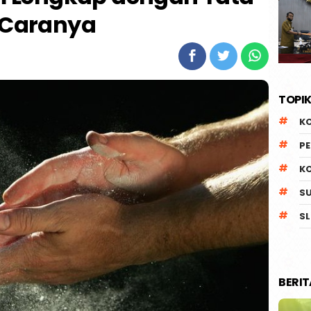
Caranya
TOPIK
K
P
K
S
SL
BERI