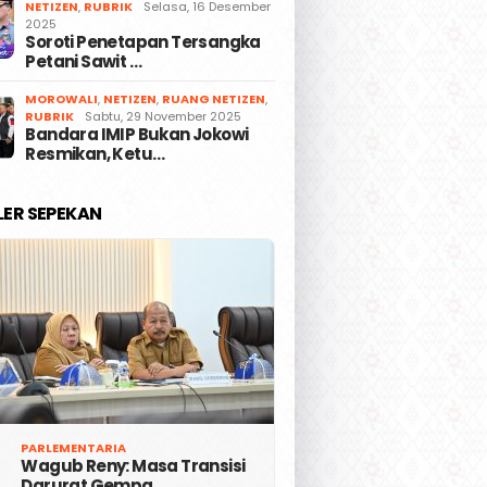
NETIZEN
,
RUBRIK
Selasa, 16 Desember
2025
Soroti Penetapan Tersangka
Petani Sawit …
MOROWALI
,
NETIZEN
,
RUANG NETIZEN
,
RUBRIK
Sabtu, 29 November 2025
Bandara IMIP Bukan Jokowi
Resmikan, Ketu…
LER SEPEKAN
PARLEMENTARIA
Wagub Reny: Masa Transisi
Darurat Gempa …