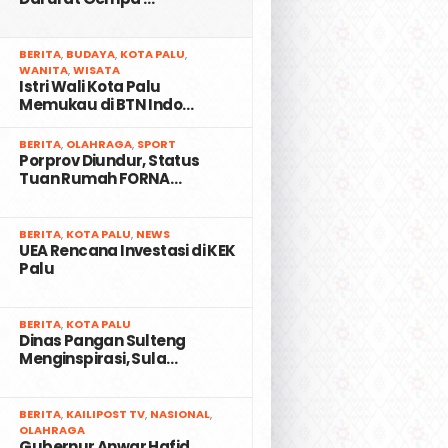
2
BERITA
,
BUDAYA
,
KOTA PALU
,
WANITA
,
WISATA
Istri Wali Kota Palu
Memukau di BTN Indo…
3
BERITA
,
OLAHRAGA
,
SPORT
Porprov Diundur, Status
Tuan Rumah FORNA…
4
BERITA
,
KOTA PALU
,
NEWS
UEA Rencana Investasi di KEK
Palu
5
BERITA
,
KOTA PALU
Dinas Pangan Sulteng
Menginspirasi, Sula…
6
BERITA
,
KAILIPOST TV
,
NASIONAL
,
OLAHRAGA
Gubernur Anwar Hafid