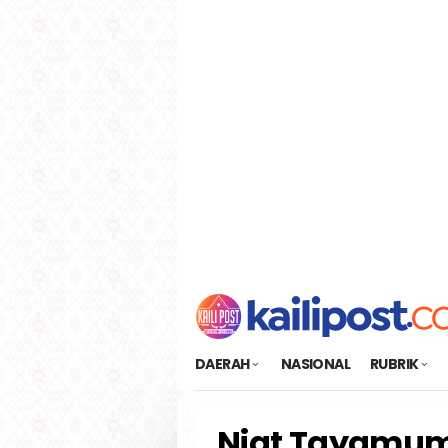
Loncat
tutup
ke
konten
DAERAH
NASIONAL
RUBRIK
Niat Tayamum