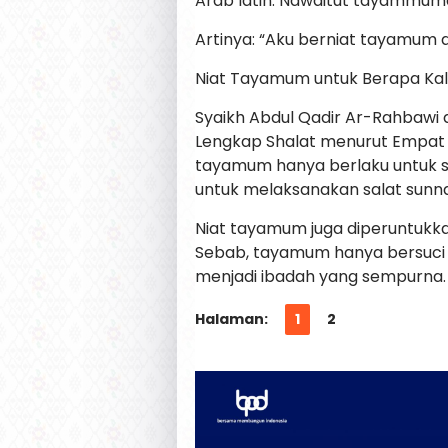
Arab latin: Nawaitut tayammuma li
Artinya: “Aku berniat tayamum a
Niat Tayamum untuk Berapa Kali
Syaikh Abdul Qadir Ar-Rahbawi
Lengkap Shalat menurut Empa
tayamum hanya berlaku untuk sat
untuk melaksanakan salat sunn
Niat tayamum juga diperuntukk
Sebab, tayamum hanya bersuci 
menjadi ibadah yang sempurna.
Halaman:
1
2