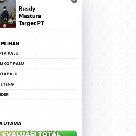
 PILIHAN
OTA PALU
EMKOT PALU
OTAPALU
ULTENG
IDER
TA UTAMA