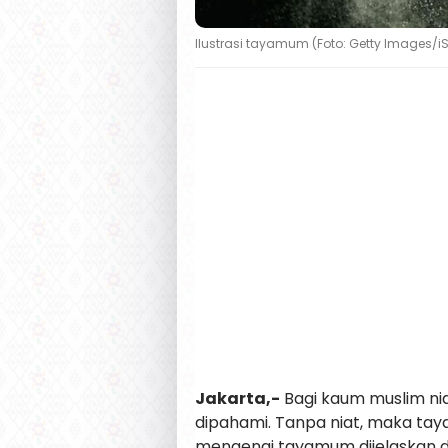
Ilustrasi tayamum (Foto: Getty Images/i
Jakarta,-
Bagi kaum muslim ni
dipahami. Tanpa niat, maka tay
mengenai tayamum dijelaskan da