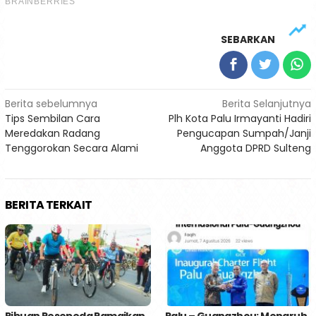
SEBARKAN
Navigasi
Berita sebelumnya
Berita Selanjutnya
Tips Sembilan Cara
Plh Kota Palu Irmayanti Hadiri
pos
Meredakan Radang
Pengucapan Sumpah/Janji
Tenggorokan Secara Alami
Anggota DPRD Sulteng
BERITA TERKAIT
Ribuan Pesepeda Ramaikan
Palu – Guangzhou; Menaruh