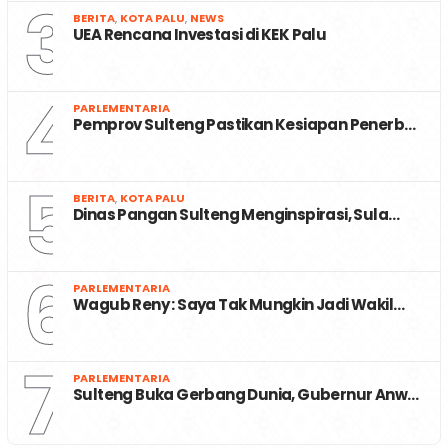
3
BERITA
,
KOTA PALU
,
NEWS
UEA Rencana Investasi di KEK Palu
4
PARLEMENTARIA
Pemprov Sulteng Pastikan Kesiapan Penerb…
5
BERITA
,
KOTA PALU
Dinas Pangan Sulteng Menginspirasi, Sula…
6
PARLEMENTARIA
Wagub Reny : Saya Tak Mungkin Jadi Wakil…
7
PARLEMENTARIA
Sulteng Buka Gerbang Dunia, Gubernur Anw…