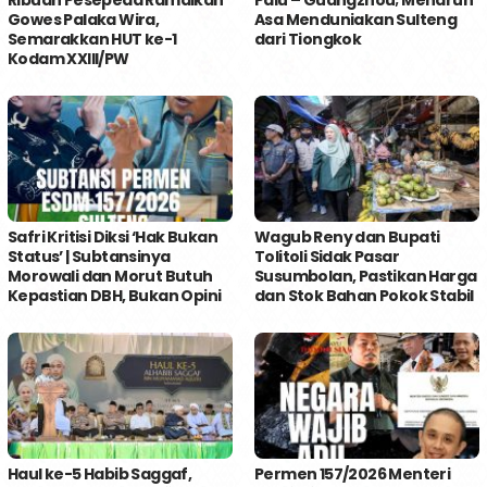
Gowes Palaka Wira,
Asa Menduniakan Sulteng
Semarakkan HUT ke-1
dari Tiongkok
Kodam XXIII/PW
Safri Kritisi Diksi ‘Hak Bukan
Wagub Reny dan Bupati
Status’ | Subtansinya
Tolitoli Sidak Pasar
Morowali dan Morut Butuh
Susumbolan, Pastikan Harga
Kepastian DBH, Bukan Opini
dan Stok Bahan Pokok Stabil
Haul ke-5 Habib Saggaf,
Permen 157/2026 Menteri