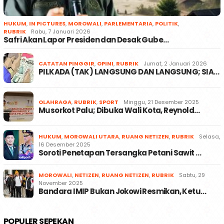
HUKUM
,
IN PICTURES
,
MOROWALI
,
PARLEMENTARIA
,
POLITIK
,
RUBRIK
Rabu, 7 Januari 2026
Safri Akan Lapor Presiden dan Desak Gube…
CATATAN PINGGIR
,
OPINI
,
RUBRIK
Jumat, 2 Januari 2026
PILKADA (TAK) LANGSUNG DAN LANGSUNG; SIA…
OLAHRAGA
,
RUBRIK
,
SPORT
Minggu, 21 Desember 2025
Musorkot Palu; Dibuka Wali Kota, Reynold…
HUKUM
,
MOROWALI UTARA
,
RUANG NETIZEN
,
RUBRIK
Selasa,
16 Desember 2025
Soroti Penetapan Tersangka Petani Sawit …
MOROWALI
,
NETIZEN
,
RUANG NETIZEN
,
RUBRIK
Sabtu, 29
November 2025
Bandara IMIP Bukan Jokowi Resmikan, Ketu…
POPULER SEPEKAN