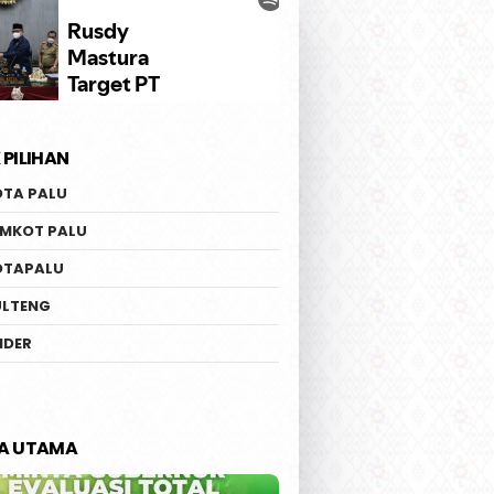
 PILIHAN
OTA PALU
EMKOT PALU
OTAPALU
ULTENG
IDER
TA UTAMA