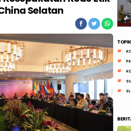
 China Selatan
TOPIK
K
P
K
S
SL
BERI