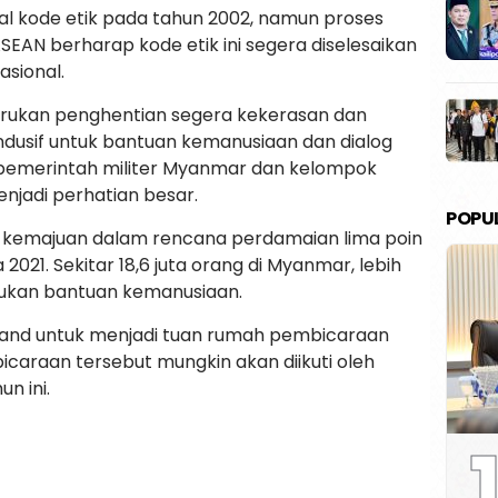
l kode etik pada tahun 2002, namun proses
ASEAN berharap kode etik ini segera diselesaikan
sional.
rukan penghentian segera kekerasan dan
dusif untuk bantuan kemanusiaan dan dialog
ra pemerintah militer Myanmar dan kelompok
njadi perhatian besar.
POPU
kemajuan dalam rencana perdamaian lima poin
021. Sekitar 18,6 juta orang di Myanmar, lebih
lukan bantuan kemanusiaan.
iland untuk menjadi tuan rumah pembicaraan
icaraan tersebut mungkin akan diikuti oleh
n ini.
1