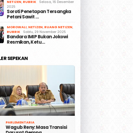
NETIZEN
,
RUBRIK
Selasa, 16 Desember
2025
Soroti Penetapan Tersangka
Petani Sawit …
MOROWALI
,
NETIZEN
,
RUANG NETIZEN
,
RUBRIK
Sabtu, 29 November 2025
Bandara IMIP Bukan Jokowi
Resmikan, Ketu…
LER SEPEKAN
PARLEMENTARIA
Wagub Reny: Masa Transisi
Darurat Gempa …