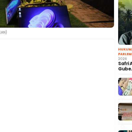
SEAN)
HUKUM
PARLEM
2026
Safri
Gube