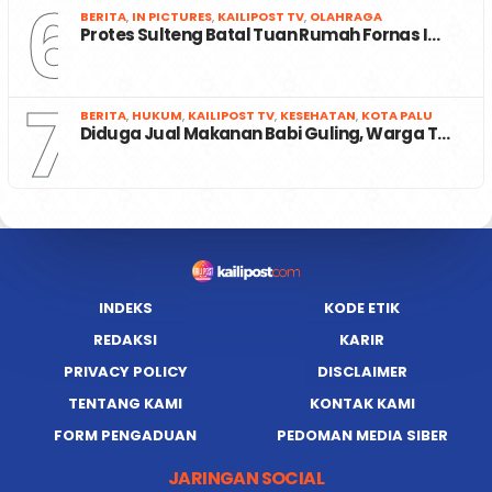
6
BERITA
,
IN PICTURES
,
KAILIPOST TV
,
OLAHRAGA
Protes Sulteng Batal Tuan Rumah Fornas I…
7
BERITA
,
HUKUM
,
KAILIPOST TV
,
KESEHATAN
,
KOTA PALU
Diduga Jual Makanan Babi Guling, Warga T…
INDEKS
KODE ETIK
REDAKSI
KARIR
PRIVACY POLICY
DISCLAIMER
TENTANG KAMI
KONTAK KAMI
FORM PENGADUAN
PEDOMAN MEDIA SIBER
JARINGAN SOCIAL