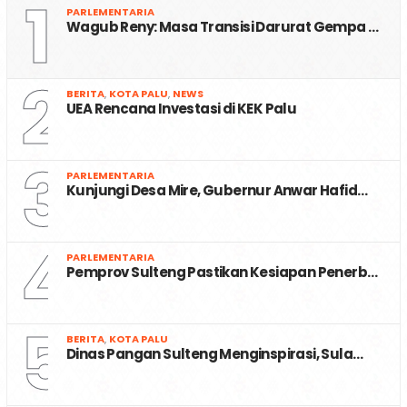
1
PARLEMENTARIA
Wagub Reny: Masa Transisi Darurat Gempa …
2
BERITA
,
KOTA PALU
,
NEWS
UEA Rencana Investasi di KEK Palu
3
PARLEMENTARIA
Kunjungi Desa Mire, Gubernur Anwar Hafid…
4
PARLEMENTARIA
Pemprov Sulteng Pastikan Kesiapan Penerb…
5
BERITA
,
KOTA PALU
Dinas Pangan Sulteng Menginspirasi, Sula…