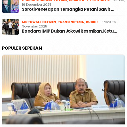
HUKUM
,
MOROWALI UTARA
,
RUANG NETIZEN
,
RUBRIK
Selasa,
16 Desember 2025
Soroti Penetapan Tersangka Petani Sawit …
MOROWALI
,
NETIZEN
,
RUANG NETIZEN
,
RUBRIK
Sabtu, 29
November 2025
Bandara IMIP Bukan Jokowi Resmikan, Ketu…
POPULER SEPEKAN