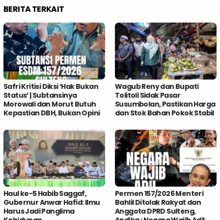
BERITA TERKAIT
Safri Kritisi Diksi ‘Hak Bukan
Wagub Reny dan Bupati
Status’ | Subtansinya
Tolitoli Sidak Pasar
Morowali dan Morut Butuh
Susumbolan, Pastikan Harga
Kepastian DBH, Bukan Opini
dan Stok Bahan Pokok Stabil
Haul ke-5 Habib Saggaf,
Permen 157/2026 Menteri
Gubernur Anwar Hafid: Ilmu
Bahlil Ditolak Rakyat dan
Harus Jadi Panglima
Anggota DPRD Sulteng,
Kehidupan
Andika : Negara Wajib Adil