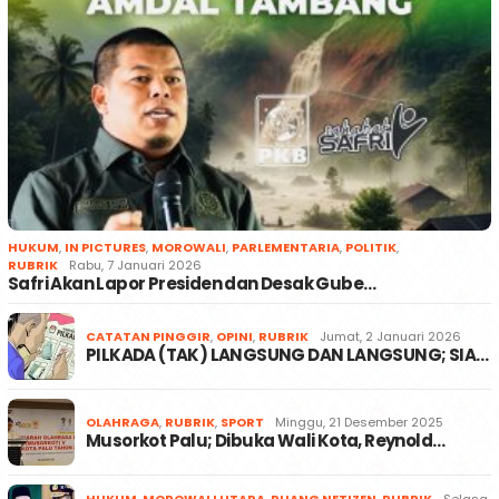
HUKUM
,
IN PICTURES
,
MOROWALI
,
PARLEMENTARIA
,
POLITIK
,
RUBRIK
Rabu, 7 Januari 2026
Safri Akan Lapor Presiden dan Desak Gube…
CATATAN PINGGIR
,
OPINI
,
RUBRIK
Jumat, 2 Januari 2026
PILKADA (TAK) LANGSUNG DAN LANGSUNG; SIA…
OLAHRAGA
,
RUBRIK
,
SPORT
Minggu, 21 Desember 2025
Musorkot Palu; Dibuka Wali Kota, Reynold…