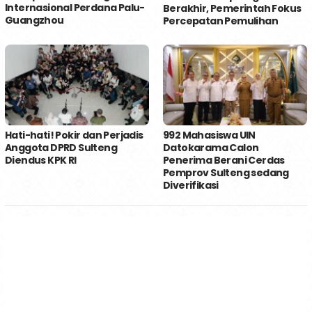
Internasional Perdana Palu-
Berakhir, Pemerintah Fokus
Guangzhou
Percepatan Pemulihan
Hati-hati! Pokir dan Perjadis
992 Mahasiswa UIN
Anggota DPRD Sulteng
Datokarama Calon
Diendus KPK RI
Penerima Berani Cerdas
Pemprov Sulteng sedang
Diverifikasi