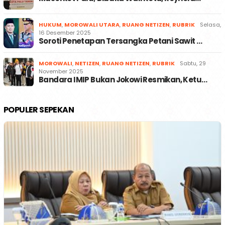
HUKUM
,
MOROWALI UTARA
,
RUANG NETIZEN
,
RUBRIK
Selasa,
16 Desember 2025
Soroti Penetapan Tersangka Petani Sawit …
MOROWALI
,
NETIZEN
,
RUANG NETIZEN
,
RUBRIK
Sabtu, 29
November 2025
Bandara IMIP Bukan Jokowi Resmikan, Ketu…
POPULER SEPEKAN