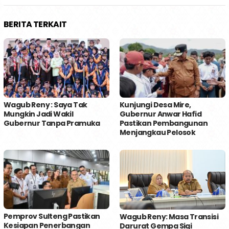
BERITA TERKAIT
Wagub Reny : Saya Tak
Kunjungi Desa Mire,
Mungkin Jadi Wakil
Gubernur Anwar Hafid
Gubernur Tanpa Pramuka
Pastikan Pembangunan
Menjangkau Pelosok
Pemprov Sulteng Pastikan
Wagub Reny: Masa Transisi
Kesiapan Penerbangan
Darurat Gempa Sigi