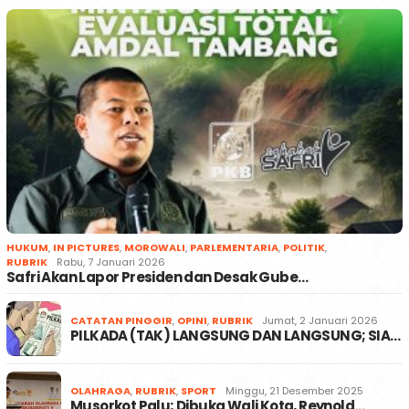
HUKUM
,
IN PICTURES
,
MOROWALI
,
PARLEMENTARIA
,
POLITIK
,
RUBRIK
Rabu, 7 Januari 2026
Safri Akan Lapor Presiden dan Desak Gube…
CATATAN PINGGIR
,
OPINI
,
RUBRIK
Jumat, 2 Januari 2026
PILKADA (TAK) LANGSUNG DAN LANGSUNG; SIA…
OLAHRAGA
,
RUBRIK
,
SPORT
Minggu, 21 Desember 2025
Musorkot Palu; Dibuka Wali Kota, Reynold…