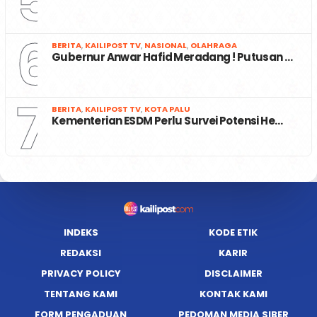
5
6
BERITA
,
KAILIPOST TV
,
NASIONAL
,
OLAHRAGA
Gubernur Anwar Hafid Meradang ! Putusan …
7
BERITA
,
KAILIPOST TV
,
KOTA PALU
Kementerian ESDM Perlu Survei Potensi He…
INDEKS
KODE ETIK
REDAKSI
KARIR
PRIVACY POLICY
DISCLAIMER
TENTANG KAMI
KONTAK KAMI
FORM PENGADUAN
PEDOMAN MEDIA SIBER