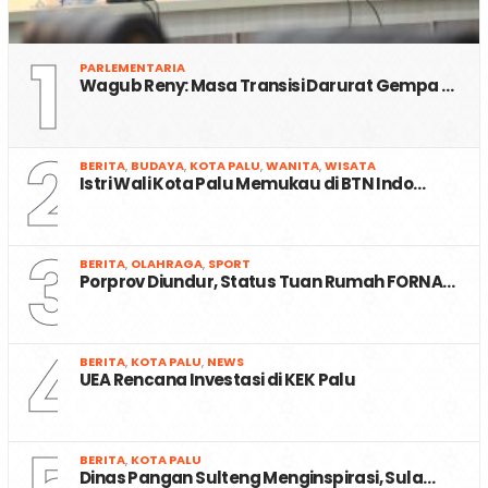
1
PARLEMENTARIA
Wagub Reny: Masa Transisi Darurat Gempa …
2
BERITA
,
BUDAYA
,
KOTA PALU
,
WANITA
,
WISATA
Istri Wali Kota Palu Memukau di BTN Indo…
3
BERITA
,
OLAHRAGA
,
SPORT
Porprov Diundur, Status Tuan Rumah FORNA…
4
BERITA
,
KOTA PALU
,
NEWS
UEA Rencana Investasi di KEK Palu
BERITA
,
KOTA PALU
Dinas Pangan Sulteng Menginspirasi, Sula…