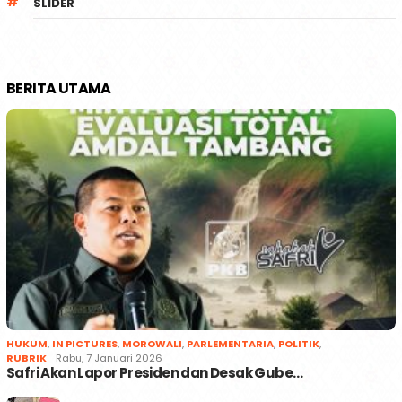
SLIDER
BERITA UTAMA
HUKUM
,
IN PICTURES
,
MOROWALI
,
PARLEMENTARIA
,
POLITIK
,
RUBRIK
Rabu, 7 Januari 2026
Safri Akan Lapor Presiden dan Desak Gube…