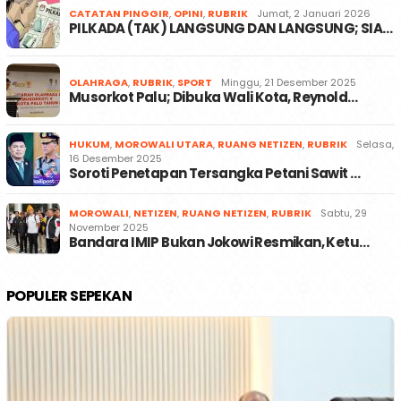
CATATAN PINGGIR
,
OPINI
,
RUBRIK
Jumat, 2 Januari 2026
PILKADA (TAK) LANGSUNG DAN LANGSUNG; SIA…
OLAHRAGA
,
RUBRIK
,
SPORT
Minggu, 21 Desember 2025
Musorkot Palu; Dibuka Wali Kota, Reynold…
HUKUM
,
MOROWALI UTARA
,
RUANG NETIZEN
,
RUBRIK
Selasa,
16 Desember 2025
Soroti Penetapan Tersangka Petani Sawit …
MOROWALI
,
NETIZEN
,
RUANG NETIZEN
,
RUBRIK
Sabtu, 29
November 2025
Bandara IMIP Bukan Jokowi Resmikan, Ketu…
POPULER SEPEKAN