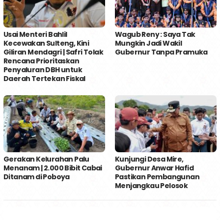
Usai Menteri Bahlil
Wagub Reny : Saya Tak
Kecewakan Sulteng, Kini
Mungkin Jadi Wakil
Giliran Mendagri | Safri Tolak
Gubernur Tanpa Pramuka
Rencana Prioritaskan
Penyaluran DBH untuk
Daerah Tertekan Fiskal
Gerakan Kelurahan Palu
Kunjungi Desa Mire,
Menanam | 2.000 Bibit Cabai
Gubernur Anwar Hafid
Ditanam di Poboya
Pastikan Pembangunan
Menjangkau Pelosok