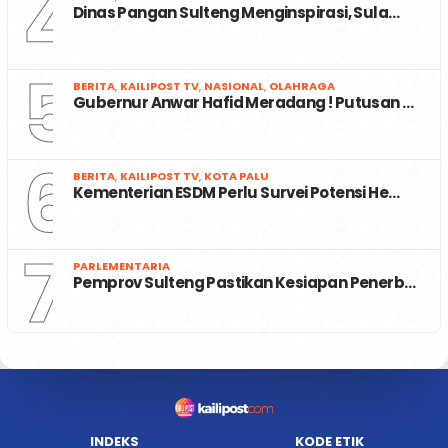
4
Dinas Pangan Sulteng Menginspirasi, Sula…
5
BERITA
,
KAILIPOST TV
,
NASIONAL
,
OLAHRAGA
Gubernur Anwar Hafid Meradang ! Putusan …
6
BERITA
,
KAILIPOST TV
,
KOTA PALU
Kementerian ESDM Perlu Survei Potensi He…
7
PARLEMENTARIA
Pemprov Sulteng Pastikan Kesiapan Penerb…
INDEKS
KODE ETIK