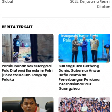
Global
2025, Kerjasama Resmi
Diteken
BERITA TERKAIT
Pembunuhan Sekeluarga di
Sulteng Buka Gerbang
Palu Diatensi Bareskrim Polri
Dunia, Gubernur Anwar
| Polresta Belum Tangkap
Hafid Resmikan
Pelaku
Penerbangan Perdana
Internasional Palu-
Guangzhou