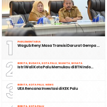
1
PARLEMENTARIA
Wagub Reny: Masa Transisi Darurat Gempa …
2
BERITA
,
BUDAYA
,
KOTA PALU
,
WANITA
,
WISATA
Istri Wali Kota Palu Memukau di BTN Indo…
3
BERITA
,
KOTA PALU
,
NEWS
UEA Rencana Investasi di KEK Palu
BERITA
,
KOTA PALU