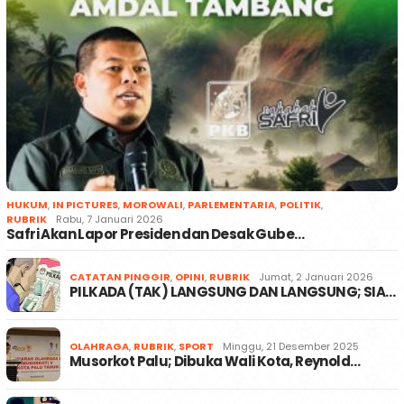
HUKUM
,
IN PICTURES
,
MOROWALI
,
PARLEMENTARIA
,
POLITIK
,
RUBRIK
Rabu, 7 Januari 2026
Safri Akan Lapor Presiden dan Desak Gube…
CATATAN PINGGIR
,
OPINI
,
RUBRIK
Jumat, 2 Januari 2026
PILKADA (TAK) LANGSUNG DAN LANGSUNG; SIA…
OLAHRAGA
,
RUBRIK
,
SPORT
Minggu, 21 Desember 2025
Musorkot Palu; Dibuka Wali Kota, Reynold…