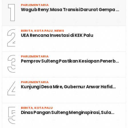
1
PARLEMENTARIA
Wagub Reny: Masa Transisi Darurat Gempa …
2
BERITA
,
KOTA PALU
,
NEWS
UEA Rencana Investasi di KEK Palu
3
PARLEMENTARIA
Pemprov Sulteng Pastikan Kesiapan Penerb…
4
PARLEMENTARIA
Kunjungi Desa Mire, Gubernur Anwar Hafid…
5
BERITA
,
KOTA PALU
Dinas Pangan Sulteng Menginspirasi, Sula…