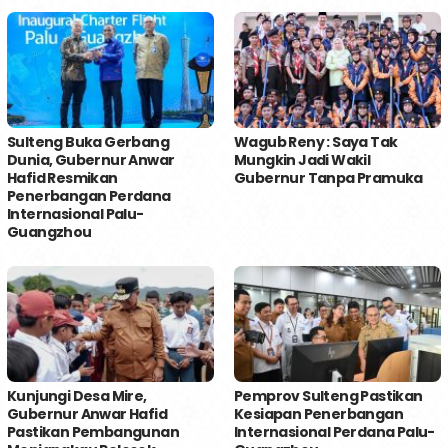
Sulteng Buka Gerbang
Wagub Reny : Saya Tak
Dunia, Gubernur Anwar
Mungkin Jadi Wakil
Hafid Resmikan
Gubernur Tanpa Pramuka
Penerbangan Perdana
Internasional Palu-
Guangzhou
Kunjungi Desa Mire,
Pemprov Sulteng Pastikan
Gubernur Anwar Hafid
Kesiapan Penerbangan
Pastikan Pembangunan
Internasional Perdana Palu-