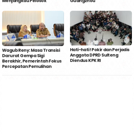
Menjangkau Pelosok
Guangzhou
Hati-hati! Pokir dan Perjadis
Wagub Reny: Masa Transisi
Anggota DPRD Sulteng
Darurat Gempa Sigi
Diendus KPK RI
Berakhir, Pemerintah Fokus
Percepatan Pemulihan