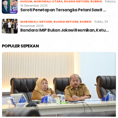
HUKUM
,
MOROWALI UTARA
,
RUANG NETIZEN
,
RUBRIK
Selasa,
16 Desember 2025
Soroti Penetapan Tersangka Petani Sawit …
MOROWALI
,
NETIZEN
,
RUANG NETIZEN
,
RUBRIK
Sabtu, 29
November 2025
Bandara IMIP Bukan Jokowi Resmikan, Ketu…
POPULER SEPEKAN