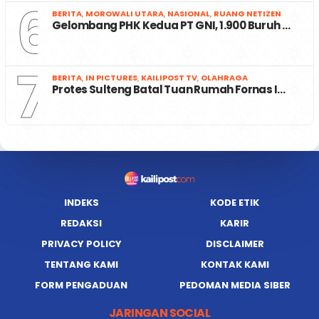
6
BERITA
,
MOROWALI UTARA
,
NASIONAL
,
RUANG NETIZEN
Gelombang PHK Kedua PT GNI, 1.900 Buruh …
7
BERITA
,
IN PICTURES
,
KAILIPOST TV
,
OLAHRAGA
Protes Sulteng Batal Tuan Rumah Fornas I…
INDEKS
KODE ETIK
REDAKSI
KARIR
PRIVACY POLICY
DISCLAIMER
TENTANG KAMI
KONTAK KAMI
FORM PENGADUAN
PEDOMAN MEDIA SIBER
JARINGAN SOCIAL