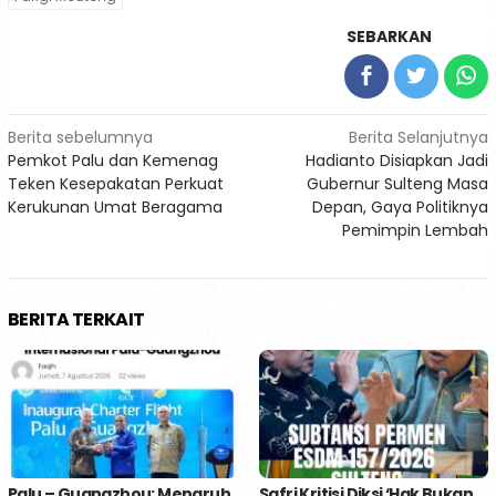
SEBARKAN
Navigasi
Berita sebelumnya
Berita Selanjutnya
Pemkot Palu dan Kemenag
Hadianto Disiapkan Jadi
pos
Teken Kesepakatan Perkuat
Gubernur Sulteng Masa
Kerukunan Umat Beragama
Depan, Gaya Politiknya
Pemimpin Lembah
BERITA TERKAIT
Palu – Guangzhou; Menaruh
Safri Kritisi Diksi ‘Hak Bukan