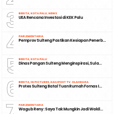
3
BERITA
,
KOTA PALU
,
NEWS
UEA Rencana Investasi di KEK Palu
4
PARLEMENTARIA
Pemprov Sulteng Pastikan Kesiapan Penerb…
5
BERITA
,
KOTA PALU
Dinas Pangan Sulteng Menginspirasi, Sula…
6
BERITA
,
IN PICTURES
,
KAILIPOST TV
,
OLAHRAGA
Protes Sulteng Batal Tuan Rumah Fornas I…
7
PARLEMENTARIA
Wagub Reny : Saya Tak Mungkin Jadi Wakil…