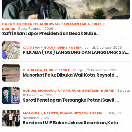
HUKUM
,
IN PICTURES
,
MOROWALI
,
PARLEMENTARIA
,
POLITIK
,
RUBRIK
Rabu, 7 Januari 2026
Safri Akan Lapor Presiden dan Desak Gube…
CATATAN PINGGIR
,
OPINI
,
RUBRIK
Jumat, 2 Januari 2026
PILKADA (TAK) LANGSUNG DAN LANGSUNG; SIA…
OLAHRAGA
,
RUBRIK
,
SPORT
Minggu, 21 Desember 2025
Musorkot Palu; Dibuka Wali Kota, Reynold…
HUKUM
,
MOROWALI UTARA
,
RUANG NETIZEN
,
RUBRIK
Selasa,
16 Desember 2025
Soroti Penetapan Tersangka Petani Sawit …
MOROWALI
,
NETIZEN
,
RUANG NETIZEN
,
RUBRIK
Sabtu, 29
November 2025
Bandara IMIP Bukan Jokowi Resmikan, Ketu…