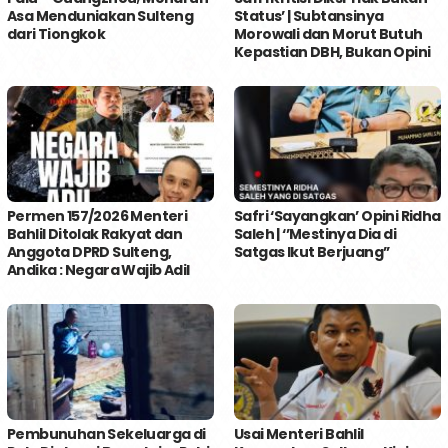
Asa Menduniakan Sulteng
Status’ | Subtansinya
dari Tiongkok
Morowali dan Morut Butuh
Kepastian DBH, Bukan Opini
Permen 157/2026 Menteri
Safri ‘Sayangkan’ Opini Ridha
Bahlil Ditolak Rakyat dan
Saleh | ‘’Mestinya Dia di
Anggota DPRD Sulteng,
Satgas Ikut Berjuang’’
Andika : Negara Wajib Adil
Pembunuhan Sekeluarga di
Usai Menteri Bahlil