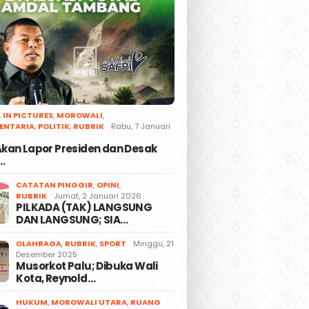
,
IN PICTURES
,
MOROWALI
,
ENTARIA
,
POLITIK
,
RUBRIK
Rabu, 7 Januari
 Akan Lapor Presiden dan Desak
…
CATATAN PINGGIR
,
OPINI
,
RUBRIK
Jumat, 2 Januari 2026
PILKADA (TAK) LANGSUNG
DAN LANGSUNG; SIA…
OLAHRAGA
,
RUBRIK
,
SPORT
Minggu, 21
Desember 2025
Musorkot Palu; Dibuka Wali
Kota, Reynold…
HUKUM
,
MOROWALI UTARA
,
RUANG