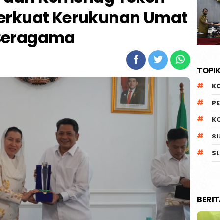
erkuat Kerukunan Umat
Beragama
TOPIK
K
P
K
S
SL
BERI