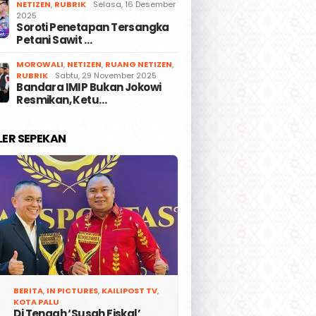
NETIZEN
,
RUBRIK
Selasa, 16 Desember
2025
Soroti Penetapan Tersangka
Petani Sawit …
MOROWALI
,
NETIZEN
,
RUANG NETIZEN
,
RUBRIK
Sabtu, 29 November 2025
Bandara IMIP Bukan Jokowi
Resmikan, Ketu…
LER SEPEKAN
BERITA
,
IN PICTURES
,
KAILIPOST TV
,
KOTA PALU
Di Tengah ‘Susah Fiskal’