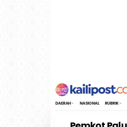
Loncat
tutup
ke
konten
DAERAH
NASIONAL
RUBRIK
Pemkot Pal