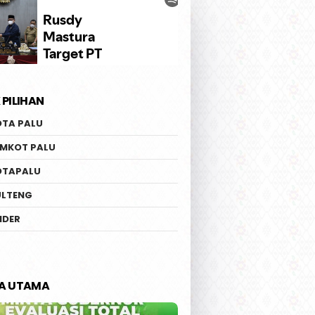
 PILIHAN
OTA PALU
EMKOT PALU
OTAPALU
ULTENG
IDER
TA UTAMA