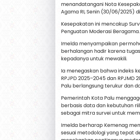
menandatangani Nota Kesepaka
Agama RI, Senin (30/06/2025) di
Kesepakatan ini mencakup Sur
Penguatan Moderasi Beragama.
Imelda menyampaikan permohona
berhalangan hadir karena tug
kepadanya untuk mewakili.
Ia menegaskan bahwa indeks ker
RPJPD 2025–2045 dan RPJMD 20
Palu berlangsung terukur dan da
Pemerintah Kota Palu menggaga
berbasis data dan kebutuhan ri
sebagai mitra survei untuk mema
Imelda berharap Kemenag memb
sesuai metodologi yang tepat 