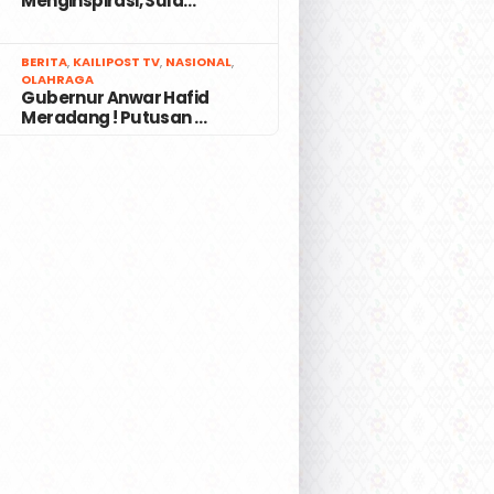
Menginspirasi, Sula…
7
BERITA
,
KAILIPOST TV
,
NASIONAL
,
OLAHRAGA
Gubernur Anwar Hafid
Meradang ! Putusan …