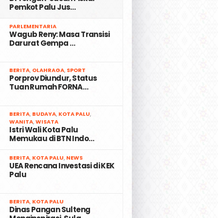
Pemkot Palu Jus…
2
PARLEMENTARIA
Wagub Reny: Masa Transisi
Darurat Gempa …
3
BERITA
,
OLAHRAGA
,
SPORT
Porprov Diundur, Status
Tuan Rumah FORNA…
4
BERITA
,
BUDAYA
,
KOTA PALU
,
WANITA
,
WISATA
Istri Wali Kota Palu
Memukau di BTN Indo…
5
BERITA
,
KOTA PALU
,
NEWS
UEA Rencana Investasi di KEK
Palu
6
BERITA
,
KOTA PALU
Dinas Pangan Sulteng