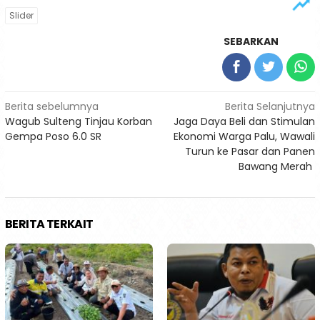
Slider
SEBARKAN
Navigasi
Berita sebelumnya
Berita Selanjutnya
Wagub Sulteng Tinjau Korban
Jaga Daya Beli dan Stimulan
pos
Gempa Poso 6.0 SR
Ekonomi Warga Palu, Wawali
Turun ke Pasar dan Panen
Bawang Merah
BERITA TERKAIT