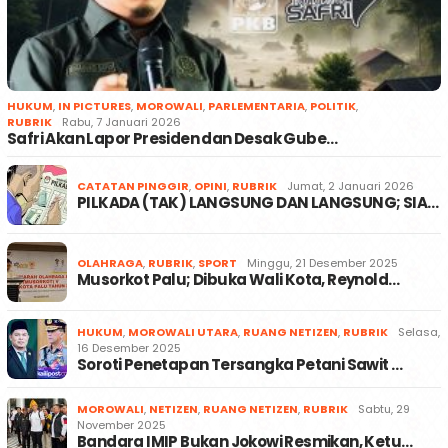
HUKUM
,
IN PICTURES
,
MOROWALI
,
PARLEMENTARIA
,
POLITIK
,
RUBRIK
Rabu, 7 Januari 2026
Safri Akan Lapor Presiden dan Desak Gube…
CATATAN PINGGIR
,
OPINI
,
RUBRIK
Jumat, 2 Januari 2026
PILKADA (TAK) LANGSUNG DAN LANGSUNG; SIA…
OLAHRAGA
,
RUBRIK
,
SPORT
Minggu, 21 Desember 2025
Musorkot Palu; Dibuka Wali Kota, Reynold…
HUKUM
,
MOROWALI UTARA
,
RUANG NETIZEN
,
RUBRIK
Selasa,
16 Desember 2025
Soroti Penetapan Tersangka Petani Sawit …
MOROWALI
,
NETIZEN
,
RUANG NETIZEN
,
RUBRIK
Sabtu, 29
November 2025
Bandara IMIP Bukan Jokowi Resmikan, Ketu…