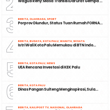
2
Wagub Reny: Masa Transisi Darurat Gempa …
3
BERITA
,
OLAHRAGA
,
SPORT
Porprov Diundur, Status Tuan Rumah FORNA…
4
BERITA
,
BUDAYA
,
KOTA PALU
,
WANITA
,
WISATA
Istri Wali Kota Palu Memukau di BTN Indo…
5
BERITA
,
KOTA PALU
,
NEWS
UEA Rencana Investasi di KEK Palu
6
BERITA
,
KOTA PALU
Dinas Pangan Sulteng Menginspirasi, Sula…
BERITA
,
KAILIPOST TV
,
NASIONAL
,
OLAHRAGA