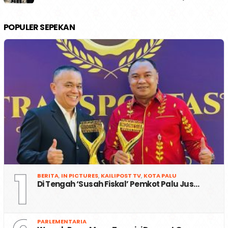
POPULER SEPEKAN
1
BERITA
,
IN PICTURES
,
KAILIPOST TV
,
KOTA PALU
Di Tengah ‘Susah Fiskal’ Pemkot Palu Jus…
PARLEMENTARIA