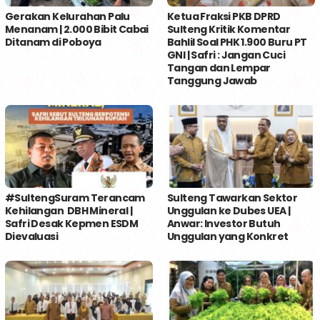
Gerakan Kelurahan Palu
Ketua Fraksi PKB DPRD
Menanam | 2.000 Bibit Cabai
Sulteng Kritik Komentar
Ditanam di Poboya
Bahlil Soal PHK 1.900 Buru PT
GNI | Safri : Jangan Cuci
Tangan dan Lempar
Tanggung Jawab
#SultengSuram Terancam
Sulteng Tawarkan Sektor
Kehilangan DBH Mineral |
Unggulan ke Dubes UEA |
Safri Desak Kepmen ESDM
Anwar: Investor Butuh
Dievaluasi
Unggulan yang Konkret