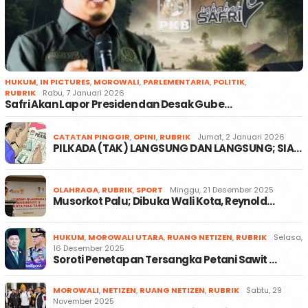
HUKUM
,
IN PICTURES
,
MOROWALI
,
PARLEMENTARIA
,
POLITIK
,
RUBRIK
Rabu, 7 Januari 2026
Safri Akan Lapor Presiden dan Desak Gube…
CATATAN PINGGIR
,
OPINI
,
RUBRIK
Jumat, 2 Januari 2026
PILKADA (TAK) LANGSUNG DAN LANGSUNG; SIA…
OLAHRAGA
,
RUBRIK
,
SPORT
Minggu, 21 Desember 2025
Musorkot Palu; Dibuka Wali Kota, Reynold…
HUKUM
,
MOROWALI UTARA
,
RUANG NETIZEN
,
RUBRIK
Selasa,
16 Desember 2025
Soroti Penetapan Tersangka Petani Sawit …
MOROWALI
,
NETIZEN
,
RUANG NETIZEN
,
RUBRIK
Sabtu, 29
November 2025