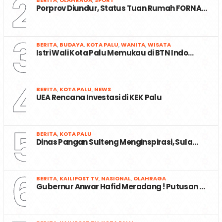
2
Porprov Diundur, Status Tuan Rumah FORNA…
3
BERITA
,
BUDAYA
,
KOTA PALU
,
WANITA
,
WISATA
Istri Wali Kota Palu Memukau di BTN Indo…
4
BERITA
,
KOTA PALU
,
NEWS
UEA Rencana Investasi di KEK Palu
5
BERITA
,
KOTA PALU
Dinas Pangan Sulteng Menginspirasi, Sula…
6
BERITA
,
KAILIPOST TV
,
NASIONAL
,
OLAHRAGA
Gubernur Anwar Hafid Meradang ! Putusan …