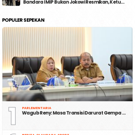
Bandara IMIP Bukan Jokowi Resmikan, Ketu…
POPULER SEPEKAN
1
PARLEMENTARIA
Wagub Reny: Masa Transisi Darurat Gempa …
BERITA
,
OLAHRAGA
,
SPORT