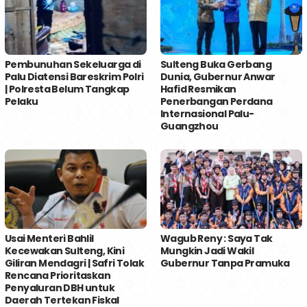
Pembunuhan Sekeluarga di
Sulteng Buka Gerbang
Palu Diatensi Bareskrim Polri
Dunia, Gubernur Anwar
| Polresta Belum Tangkap
Hafid Resmikan
Pelaku
Penerbangan Perdana
Internasional Palu-
Guangzhou
Usai Menteri Bahlil
Wagub Reny : Saya Tak
Kecewakan Sulteng, Kini
Mungkin Jadi Wakil
Giliran Mendagri | Safri Tolak
Gubernur Tanpa Pramuka
Rencana Prioritaskan
Penyaluran DBH untuk
Daerah Tertekan Fiskal