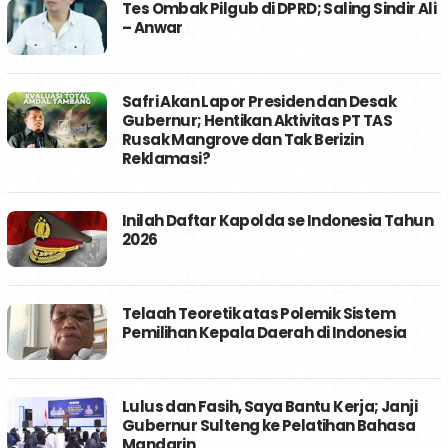
Tes Ombak Pilgub di DPRD; Saling Sindir Ali
– Anwar
Safri Akan Lapor Presiden dan Desak
Gubernur; Hentikan Aktivitas PT TAS
Rusak Mangrove dan Tak Berizin
Reklamasi?
Inilah Daftar Kapolda se Indonesia Tahun
2026
Telaah Teoretik atas Polemik Sistem
Pemilihan Kepala Daerah di Indonesia
Lulus dan Fasih, Saya Bantu Kerja; Janji
Gubernur Sulteng ke Pelatihan Bahasa
Mandarin