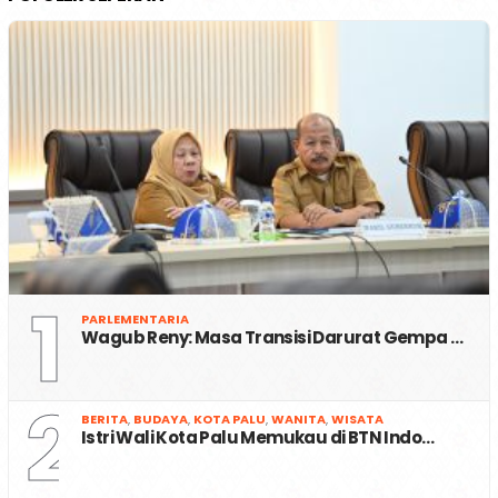
1
PARLEMENTARIA
Wagub Reny: Masa Transisi Darurat Gempa …
2
BERITA
,
BUDAYA
,
KOTA PALU
,
WANITA
,
WISATA
Istri Wali Kota Palu Memukau di BTN Indo…