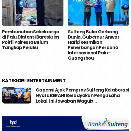
Pembunuhan Sekeluarga
Sulteng Buka Gerbang
di Palu Diatensi Bareskrim
Dunia, Gubernur Anwar
Polri | Polresta Belum
Hafid Resmikan
Tangkap Pelaku
Penerbangan Perdana
Internasional Palu-
Guangzhou
KATEGORI:
ENTERTAINMENT
Gapensi Ajak Pemprov Sulteng Kolaborasi
Nyata BERANI Berdayakan Pengusaha
Lokal, Ini Jawaban Wagub…