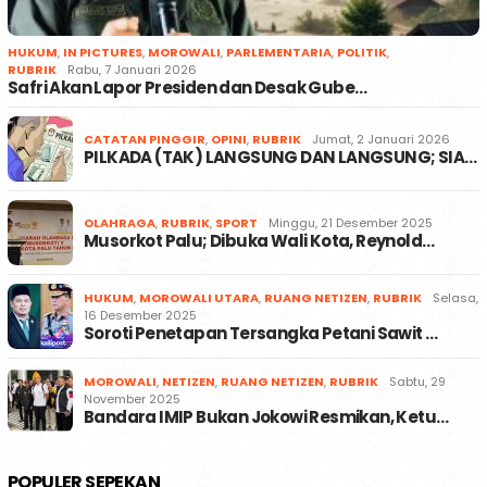
HUKUM
,
IN PICTURES
,
MOROWALI
,
PARLEMENTARIA
,
POLITIK
,
RUBRIK
Rabu, 7 Januari 2026
Safri Akan Lapor Presiden dan Desak Gube…
CATATAN PINGGIR
,
OPINI
,
RUBRIK
Jumat, 2 Januari 2026
PILKADA (TAK) LANGSUNG DAN LANGSUNG; SIA…
OLAHRAGA
,
RUBRIK
,
SPORT
Minggu, 21 Desember 2025
Musorkot Palu; Dibuka Wali Kota, Reynold…
HUKUM
,
MOROWALI UTARA
,
RUANG NETIZEN
,
RUBRIK
Selasa,
16 Desember 2025
Soroti Penetapan Tersangka Petani Sawit …
MOROWALI
,
NETIZEN
,
RUANG NETIZEN
,
RUBRIK
Sabtu, 29
November 2025
Bandara IMIP Bukan Jokowi Resmikan, Ketu…
POPULER SEPEKAN