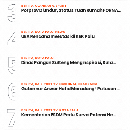
3
BERITA
,
OLAHRAGA
,
SPORT
Porprov Diundur, Status Tuan Rumah FORNA…
4
BERITA
,
KOTA PALU
,
NEWS
UEA Rencana Investasi di KEK Palu
5
BERITA
,
KOTA PALU
Dinas Pangan Sulteng Menginspirasi, Sula…
6
BERITA
,
KAILIPOST TV
,
NASIONAL
,
OLAHRAGA
Gubernur Anwar Hafid Meradang ! Putusan …
7
BERITA
,
KAILIPOST TV
,
KOTA PALU
Kementerian ESDM Perlu Survei Potensi He…