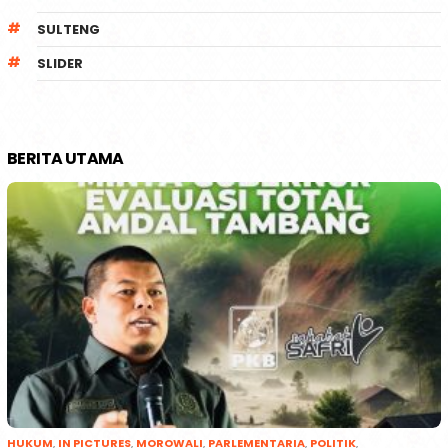
SULTENG
SLIDER
BERITA UTAMA
HUKUM
,
IN PICTURES
,
MOROWALI
,
PARLEMENTARIA
,
POLITIK
,