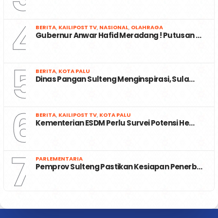
4
BERITA
,
KAILIPOST TV
,
NASIONAL
,
OLAHRAGA
Gubernur Anwar Hafid Meradang ! Putusan …
5
BERITA
,
KOTA PALU
Dinas Pangan Sulteng Menginspirasi, Sula…
6
BERITA
,
KAILIPOST TV
,
KOTA PALU
Kementerian ESDM Perlu Survei Potensi He…
7
PARLEMENTARIA
Pemprov Sulteng Pastikan Kesiapan Penerb…