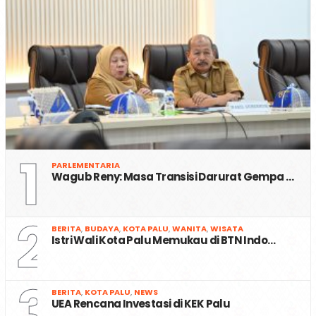
1
PARLEMENTARIA
Wagub Reny: Masa Transisi Darurat Gempa …
2
BERITA
,
BUDAYA
,
KOTA PALU
,
WANITA
,
WISATA
Istri Wali Kota Palu Memukau di BTN Indo…
3
BERITA
,
KOTA PALU
,
NEWS
UEA Rencana Investasi di KEK Palu