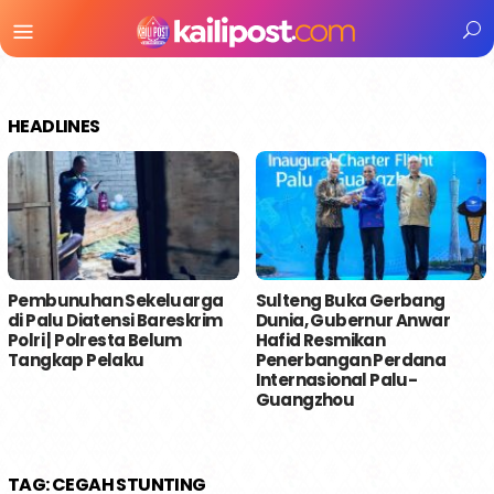
Menu
Mobile
HEADLINES
Pembunuhan Sekeluarga
Sulteng Buka Gerbang
di Palu Diatensi Bareskrim
Dunia, Gubernur Anwar
Polri | Polresta Belum
Hafid Resmikan
Tangkap Pelaku
Penerbangan Perdana
Internasional Palu-
Guangzhou
TAG:
CEGAH STUNTING