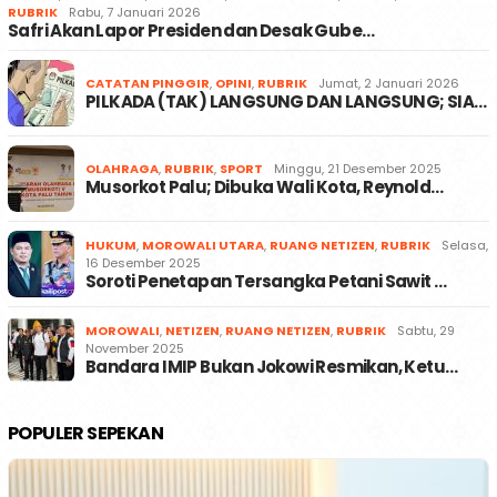
RUBRIK
Rabu, 7 Januari 2026
Safri Akan Lapor Presiden dan Desak Gube…
CATATAN PINGGIR
,
OPINI
,
RUBRIK
Jumat, 2 Januari 2026
PILKADA (TAK) LANGSUNG DAN LANGSUNG; SIA…
OLAHRAGA
,
RUBRIK
,
SPORT
Minggu, 21 Desember 2025
Musorkot Palu; Dibuka Wali Kota, Reynold…
HUKUM
,
MOROWALI UTARA
,
RUANG NETIZEN
,
RUBRIK
Selasa,
16 Desember 2025
Soroti Penetapan Tersangka Petani Sawit …
MOROWALI
,
NETIZEN
,
RUANG NETIZEN
,
RUBRIK
Sabtu, 29
November 2025
Bandara IMIP Bukan Jokowi Resmikan, Ketu…
POPULER SEPEKAN