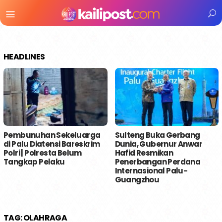
Menu
Mobile
HEADLINES
Pembunuhan Sekeluarga
Sulteng Buka Gerbang
di Palu Diatensi Bareskrim
Dunia, Gubernur Anwar
Polri | Polresta Belum
Hafid Resmikan
Tangkap Pelaku
Penerbangan Perdana
Internasional Palu-
Guangzhou
TAG:
OLAHRAGA