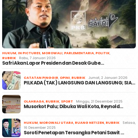
HUKUM
,
IN PICTURES
,
MOROWALI
,
PARLEMENTARIA
,
POLITIK
,
RUBRIK
Rabu, 7 Januari 2026
Safri Akan Lapor Presiden dan Desak Gube…
CATATAN PINGGIR
,
OPINI
,
RUBRIK
Jumat, 2 Januari 2026
PILKADA (TAK) LANGSUNG DAN LANGSUNG; SIA…
OLAHRAGA
,
RUBRIK
,
SPORT
Minggu, 21 Desember 2025
Musorkot Palu; Dibuka Wali Kota, Reynold…
HUKUM
,
MOROWALI UTARA
,
RUANG NETIZEN
,
RUBRIK
Selasa,
16 Desember 2025
Soroti Penetapan Tersangka Petani Sawit …