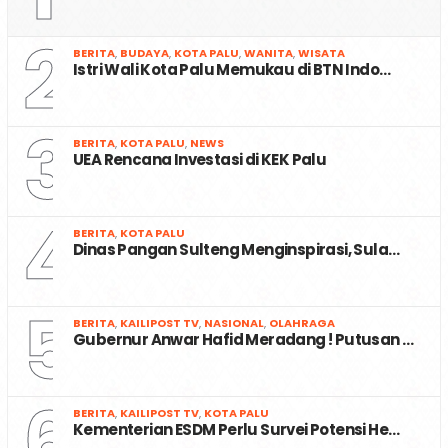
2
BERITA
,
BUDAYA
,
KOTA PALU
,
WANITA
,
WISATA
Istri Wali Kota Palu Memukau di BTN Indo…
3
BERITA
,
KOTA PALU
,
NEWS
UEA Rencana Investasi di KEK Palu
4
BERITA
,
KOTA PALU
Dinas Pangan Sulteng Menginspirasi, Sula…
5
BERITA
,
KAILIPOST TV
,
NASIONAL
,
OLAHRAGA
Gubernur Anwar Hafid Meradang ! Putusan …
6
BERITA
,
KAILIPOST TV
,
KOTA PALU
Kementerian ESDM Perlu Survei Potensi He…