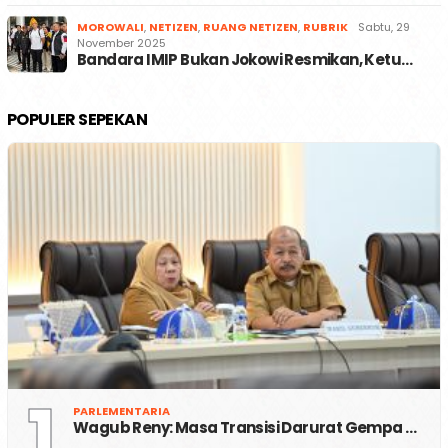
MOROWALI
,
NETIZEN
,
RUANG NETIZEN
,
RUBRIK
Sabtu, 29
November 2025
Bandara IMIP Bukan Jokowi Resmikan, Ketu…
POPULER SEPEKAN
1
PARLEMENTARIA
Wagub Reny: Masa Transisi Darurat Gempa …