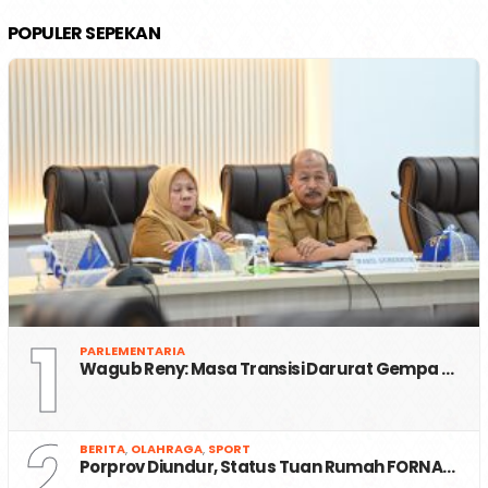
POPULER SEPEKAN
1
PARLEMENTARIA
Wagub Reny: Masa Transisi Darurat Gempa …
2
BERITA
,
OLAHRAGA
,
SPORT
Porprov Diundur, Status Tuan Rumah FORNA…