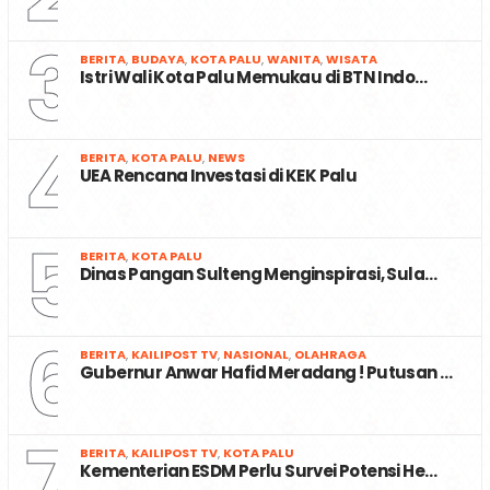
3
BERITA
,
BUDAYA
,
KOTA PALU
,
WANITA
,
WISATA
Istri Wali Kota Palu Memukau di BTN Indo…
4
BERITA
,
KOTA PALU
,
NEWS
UEA Rencana Investasi di KEK Palu
5
BERITA
,
KOTA PALU
Dinas Pangan Sulteng Menginspirasi, Sula…
6
BERITA
,
KAILIPOST TV
,
NASIONAL
,
OLAHRAGA
Gubernur Anwar Hafid Meradang ! Putusan …
7
BERITA
,
KAILIPOST TV
,
KOTA PALU
Kementerian ESDM Perlu Survei Potensi He…