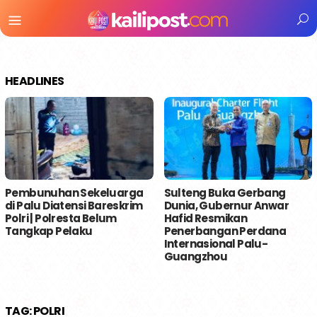
Menu
Mobile
HEADLINES
Pembunuhan Sekeluarga
Sulteng Buka Gerbang
di Palu Diatensi Bareskrim
Dunia, Gubernur Anwar
Polri | Polresta Belum
Hafid Resmikan
Tangkap Pelaku
Penerbangan Perdana
Internasional Palu-
Guangzhou
TAG:
POLRI