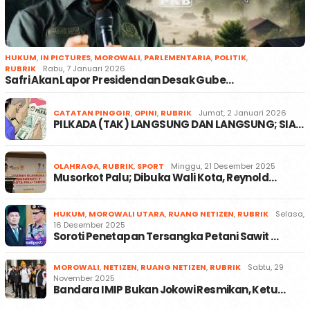
HUKUM
,
IN PICTURES
,
MOROWALI
,
PARLEMENTARIA
,
POLITIK
,
RUBRIK
Rabu, 7 Januari 2026
Safri Akan Lapor Presiden dan Desak Gube…
CATATAN PINGGIR
,
OPINI
,
RUBRIK
Jumat, 2 Januari 2026
PILKADA (TAK) LANGSUNG DAN LANGSUNG; SIA…
OLAHRAGA
,
RUBRIK
,
SPORT
Minggu, 21 Desember 2025
Musorkot Palu; Dibuka Wali Kota, Reynold…
HUKUM
,
MOROWALI UTARA
,
RUANG NETIZEN
,
RUBRIK
Selasa,
16 Desember 2025
Soroti Penetapan Tersangka Petani Sawit …
MOROWALI
,
NETIZEN
,
RUANG NETIZEN
,
RUBRIK
Sabtu, 29
November 2025
Bandara IMIP Bukan Jokowi Resmikan, Ketu…