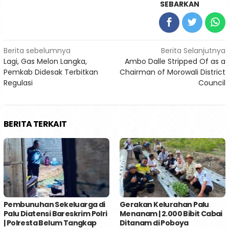
SEBARKAN
Navigasi
Berita sebelumnya
Berita Selanjutnya
Lagi, Gas Melon Langka,
Ambo Dalle Stripped Of as a
pos
Pemkab Didesak Terbitkan
Chairman of Morowali District
Regulasi
Council
BERITA TERKAIT
Pembunuhan Sekeluarga di
Gerakan Kelurahan Palu
Palu Diatensi Bareskrim Polri
Menanam | 2.000 Bibit Cabai
| Polresta Belum Tangkap
Ditanam di Poboya