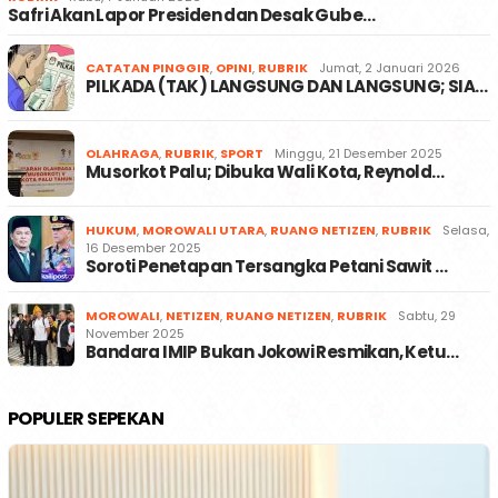
Safri Akan Lapor Presiden dan Desak Gube…
CATATAN PINGGIR
,
OPINI
,
RUBRIK
Jumat, 2 Januari 2026
PILKADA (TAK) LANGSUNG DAN LANGSUNG; SIA…
OLAHRAGA
,
RUBRIK
,
SPORT
Minggu, 21 Desember 2025
Musorkot Palu; Dibuka Wali Kota, Reynold…
HUKUM
,
MOROWALI UTARA
,
RUANG NETIZEN
,
RUBRIK
Selasa,
16 Desember 2025
Soroti Penetapan Tersangka Petani Sawit …
MOROWALI
,
NETIZEN
,
RUANG NETIZEN
,
RUBRIK
Sabtu, 29
November 2025
Bandara IMIP Bukan Jokowi Resmikan, Ketu…
POPULER SEPEKAN