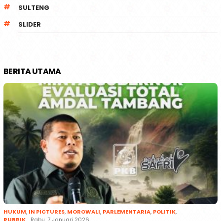
SULTENG
SLIDER
BERITA UTAMA
HUKUM
,
IN PICTURES
,
MOROWALI
,
PARLEMENTARIA
,
POLITIK
,
RUBRIK
Rabu, 7 Januari 2026