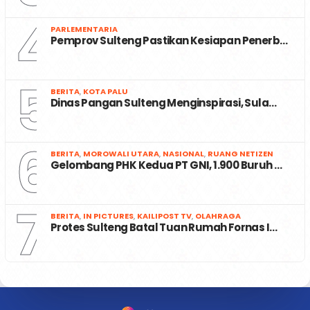
4
PARLEMENTARIA
Pemprov Sulteng Pastikan Kesiapan Penerb…
5
BERITA
,
KOTA PALU
Dinas Pangan Sulteng Menginspirasi, Sula…
6
BERITA
,
MOROWALI UTARA
,
NASIONAL
,
RUANG NETIZEN
Gelombang PHK Kedua PT GNI, 1.900 Buruh …
7
BERITA
,
IN PICTURES
,
KAILIPOST TV
,
OLAHRAGA
Protes Sulteng Batal Tuan Rumah Fornas I…