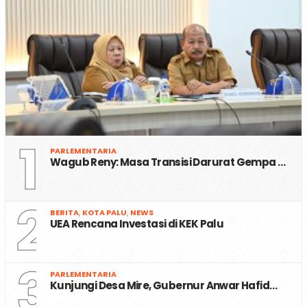
1
PARLEMENTARIA
Wagub Reny: Masa Transisi Darurat Gempa …
2
BERITA
,
KOTA PALU
,
NEWS
UEA Rencana Investasi di KEK Palu
3
PARLEMENTARIA
Kunjungi Desa Mire, Gubernur Anwar Hafid…