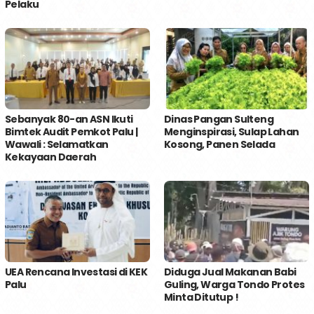
Pelaku
Sebanyak 80-an ASN Ikuti
Dinas Pangan Sulteng
Bimtek Audit Pemkot Palu |
Menginspirasi, Sulap Lahan
Wawali : Selamatkan
Kosong, Panen Selada
Kekayaan Daerah
UEA Rencana Investasi di KEK
Diduga Jual Makanan Babi
Palu
Guling, Warga Tondo Protes
Minta Ditutup !