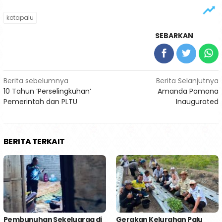
kotapalu
SEBARKAN
Navigasi
Berita sebelumnya
Berita Selanjutnya
10 Tahun ‘Perselingkuhan’
Amanda Pamona
pos
Pemerintah dan PLTU
Inaugurated
BERITA TERKAIT
Pembunuhan Sekeluarga di
Gerakan Kelurahan Palu