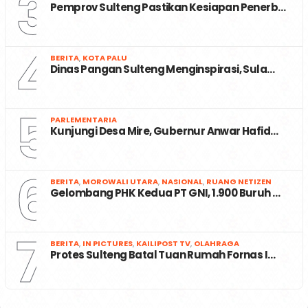
3
Pemprov Sulteng Pastikan Kesiapan Penerb…
4
BERITA
,
KOTA PALU
Dinas Pangan Sulteng Menginspirasi, Sula…
5
PARLEMENTARIA
Kunjungi Desa Mire, Gubernur Anwar Hafid…
6
BERITA
,
MOROWALI UTARA
,
NASIONAL
,
RUANG NETIZEN
Gelombang PHK Kedua PT GNI, 1.900 Buruh …
7
BERITA
,
IN PICTURES
,
KAILIPOST TV
,
OLAHRAGA
Protes Sulteng Batal Tuan Rumah Fornas I…