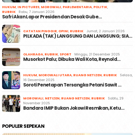
HUKUM
,
IN PICTURES
,
MOROWALI
,
PARLEMENTARIA
,
POLITIK
,
RUBRIK
Rabu, 7 Januari 2026
Safri Akan Lapor Presiden dan Desak Gube…
CATATAN PINGGIR
,
OPINI
,
RUBRIK
Jumat, 2 Januari 2026
PILKADA (TAK) LANGSUNG DAN LANGSUNG; SIA…
OLAHRAGA
,
RUBRIK
,
SPORT
Minggu, 21 Desember 2025
Musorkot Palu; Dibuka Wali Kota, Reynold…
HUKUM
,
MOROWALI UTARA
,
RUANG NETIZEN
,
RUBRIK
Selasa,
16 Desember 2025
Soroti Penetapan Tersangka Petani Sawit …
MOROWALI
,
NETIZEN
,
RUANG NETIZEN
,
RUBRIK
Sabtu, 29
November 2025
Bandara IMIP Bukan Jokowi Resmikan, Ketu…
POPULER SEPEKAN