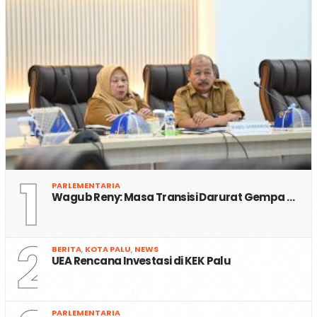
1
PARLEMENTARIA
Wagub Reny: Masa Transisi Darurat Gempa …
2
BERITA
,
KOTA PALU
,
NEWS
UEA Rencana Investasi di KEK Palu
PARLEMENTARIA