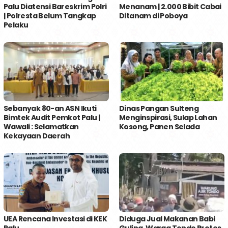
Palu Diatensi Bareskrim Polri
Menanam | 2.000 Bibit Cabai
| Polresta Belum Tangkap
Ditanam di Poboya
Pelaku
Sebanyak 80-an ASN Ikuti
Dinas Pangan Sulteng
Bimtek Audit Pemkot Palu |
Menginspirasi, Sulap Lahan
Wawali : Selamatkan
Kosong, Panen Selada
Kekayaan Daerah
UEA Rencana Investasi di KEK
Diduga Jual Makanan Babi