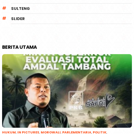
SULTENG
SLIDER
BERITA UTAMA
HUKUM
,
IN PICTURES
,
MOROWALI
,
PARLEMENTARIA
,
POLITIK
,