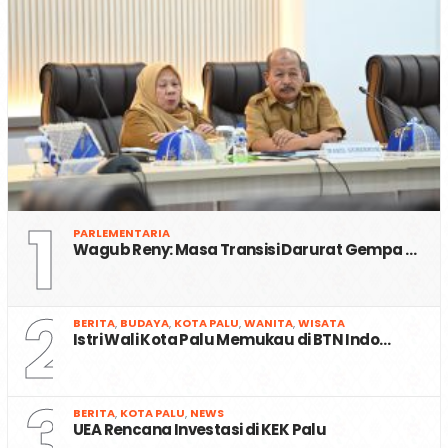
1
PARLEMENTARIA
Wagub Reny: Masa Transisi Darurat Gempa …
2
BERITA
,
BUDAYA
,
KOTA PALU
,
WANITA
,
WISATA
Istri Wali Kota Palu Memukau di BTN Indo…
3
BERITA
,
KOTA PALU
,
NEWS
UEA Rencana Investasi di KEK Palu