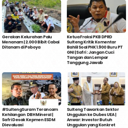
Gerakan Kelurahan Palu
Ketua Fraksi PKB DPRD
Menanam | 2.000 Bibit Cabai
Sulteng Kritik Komentar
Ditanam di Poboya
Bahlil Soal PHK 1.900 Buru PT
GNI | Safri : Jangan Cuci
Tangan dan Lempar
Tanggung Jawab
#SultengSuram Terancam
Sulteng Tawarkan Sektor
Kehilangan DBH Mineral |
Unggulan ke Dubes UEA |
Safri Desak Kepmen ESDM
Anwar: Investor Butuh
Dievaluasi
Unggulan yang Konkret