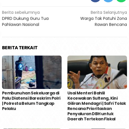
Navigasi
Berita sebelumnya
Berita Selanjutnya
DPRD Dukung Guru Tua
Warga Tak Patuhi Zona
pos
Pahlawan Nasional
Rawan Bencana
BERITA TERKAIT
Pembunuhan Sekeluarga di
Usai Menteri Bahlil
Palu Diatensi Bareskrim Polri
Kecewakan Sulteng, Kini
| Polresta Belum Tangkap
Giliran Mendagri | Safri Tolak
Pelaku
Rencana Prioritaskan
Penyaluran DBH untuk
Daerah Tertekan Fiskal