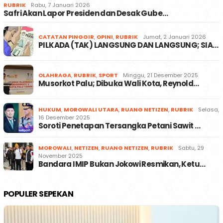
RUBRIK
Rabu, 7 Januari 2026
Safri Akan Lapor Presiden dan Desak Gube…
CATATAN PINGGIR
,
OPINI
,
RUBRIK
Jumat, 2 Januari 2026
PILKADA (TAK) LANGSUNG DAN LANGSUNG; SIA…
OLAHRAGA
,
RUBRIK
,
SPORT
Minggu, 21 Desember 2025
Musorkot Palu; Dibuka Wali Kota, Reynold…
HUKUM
,
MOROWALI UTARA
,
RUANG NETIZEN
,
RUBRIK
Selasa,
16 Desember 2025
Soroti Penetapan Tersangka Petani Sawit …
MOROWALI
,
NETIZEN
,
RUANG NETIZEN
,
RUBRIK
Sabtu, 29
November 2025
Bandara IMIP Bukan Jokowi Resmikan, Ketu…
POPULER SEPEKAN