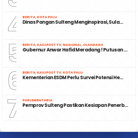
4
BERITA
,
KOTA PALU
Dinas Pangan Sulteng Menginspirasi, Sula…
5
BERITA
,
KAILIPOST TV
,
NASIONAL
,
OLAHRAGA
Gubernur Anwar Hafid Meradang ! Putusan …
6
BERITA
,
KAILIPOST TV
,
KOTA PALU
Kementerian ESDM Perlu Survei Potensi He…
7
PARLEMENTARIA
Pemprov Sulteng Pastikan Kesiapan Penerb…