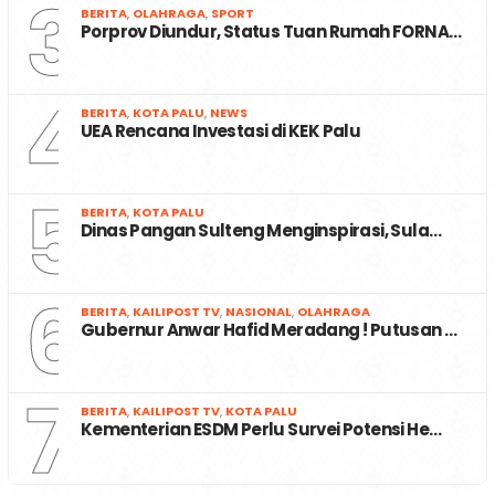
3
BERITA
,
OLAHRAGA
,
SPORT
Porprov Diundur, Status Tuan Rumah FORNA…
4
BERITA
,
KOTA PALU
,
NEWS
UEA Rencana Investasi di KEK Palu
5
BERITA
,
KOTA PALU
Dinas Pangan Sulteng Menginspirasi, Sula…
6
BERITA
,
KAILIPOST TV
,
NASIONAL
,
OLAHRAGA
Gubernur Anwar Hafid Meradang ! Putusan …
7
BERITA
,
KAILIPOST TV
,
KOTA PALU
Kementerian ESDM Perlu Survei Potensi He…