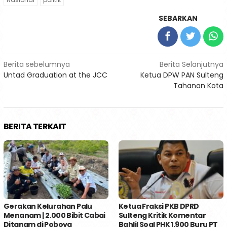
SEBARKAN
Navigasi
Berita sebelumnya
Berita Selanjutnya
Untad Graduation at the JCC
Ketua DPW PAN Sulteng
pos
Tahanan Kota
BERITA TERKAIT
Gerakan Kelurahan Palu
Ketua Fraksi PKB DPRD
Menanam | 2.000 Bibit Cabai
Sulteng Kritik Komentar
Ditanam di Poboya
Bahlil Soal PHK 1.900 Buru PT