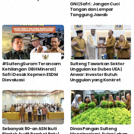
GNI | Safri : Jangan Cuci
Tangan dan Lempar
Tanggung Jawab
#SultengSuram Terancam
Sulteng Tawarkan Sektor
Kehilangan DBH Mineral |
Unggulan ke Dubes UEA |
Safri Desak Kepmen ESDM
Anwar: Investor Butuh
Dievaluasi
Unggulan yang Konkret
Sebanyak 80-an ASN Ikuti
Dinas Pangan Sulteng