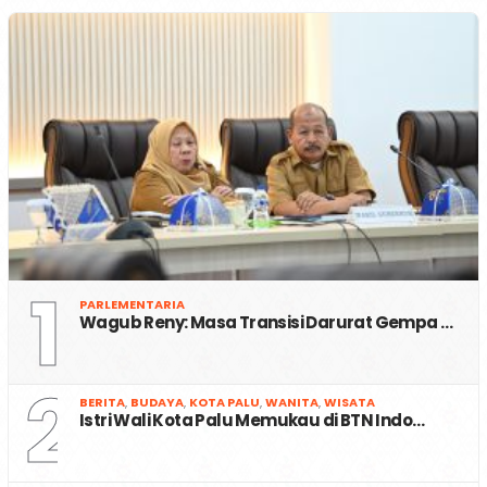
1
PARLEMENTARIA
Wagub Reny: Masa Transisi Darurat Gempa …
2
BERITA
,
BUDAYA
,
KOTA PALU
,
WANITA
,
WISATA
Istri Wali Kota Palu Memukau di BTN Indo…