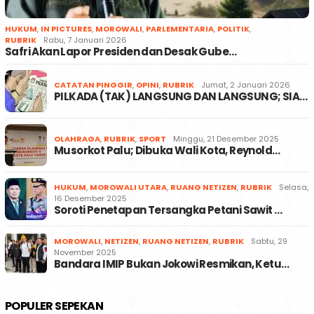
HUKUM
,
IN PICTURES
,
MOROWALI
,
PARLEMENTARIA
,
POLITIK
,
RUBRIK
Rabu, 7 Januari 2026
Safri Akan Lapor Presiden dan Desak Gube…
CATATAN PINGGIR
,
OPINI
,
RUBRIK
Jumat, 2 Januari 2026
PILKADA (TAK) LANGSUNG DAN LANGSUNG; SIA…
OLAHRAGA
,
RUBRIK
,
SPORT
Minggu, 21 Desember 2025
Musorkot Palu; Dibuka Wali Kota, Reynold…
HUKUM
,
MOROWALI UTARA
,
RUANG NETIZEN
,
RUBRIK
Selasa,
16 Desember 2025
Soroti Penetapan Tersangka Petani Sawit …
MOROWALI
,
NETIZEN
,
RUANG NETIZEN
,
RUBRIK
Sabtu, 29
November 2025
Bandara IMIP Bukan Jokowi Resmikan, Ketu…
POPULER SEPEKAN