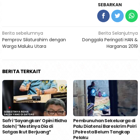
SEBARKAN
Navigasi
Berita sebelumnya
Berita Selanjutnya
Pemprov Silaturahim dengan
Donggala Peringati HAN &
pos
Warga Maluku Utara
Harganas 2019
BERITA TERKAIT
Safri ‘Sayangkan’ Opini Ridha
Pembunuhan Sekeluarga di
Saleh | ‘’Mestinya Dia di
Palu Diatensi Bareskrim Polri
Satgas Ikut Berjuang’’
| Polresta Belum Tangkap
Pelaku