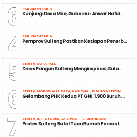
3
PARLEMENTARIA
Kunjungi Desa Mire, Gubernur Anwar Hafid…
4
PARLEMENTARIA
Pemprov Sulteng Pastikan Kesiapan Penerb…
5
BERITA
,
KOTA PALU
Dinas Pangan Sulteng Menginspirasi, Sula…
6
BERITA
,
MOROWALI UTARA
,
NASIONAL
,
RUANG NETIZEN
Gelombang PHK Kedua PT GNI, 1.900 Buruh …
7
BERITA
,
IN PICTURES
,
KAILIPOST TV
,
OLAHRAGA
Protes Sulteng Batal Tuan Rumah Fornas I…