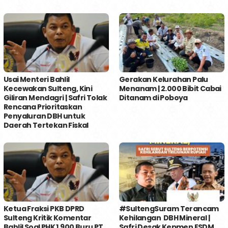
Usai Menteri Bahlil
Gerakan Kelurahan Palu
Kecewakan Sulteng, Kini
Menanam | 2.000 Bibit Cabai
Giliran Mendagri | Safri Tolak
Ditanam di Poboya
Rencana Prioritaskan
Penyaluran DBH untuk
Daerah Tertekan Fiskal
Ketua Fraksi PKB DPRD
#SultengSuram Terancam
Sulteng Kritik Komentar
Kehilangan DBH Mineral |
Bahlil Soal PHK 1.900 Buru PT
Safri Desak Kepmen ESDM