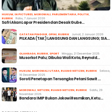
HUKUM
,
IN PICTURES
,
MOROWALI
,
PARLEMENTARIA
,
POLITIK
,
RUBRIK
Rabu, 7 Januari 2026
Safri Akan Lapor Presiden dan Desak Gube…
CATATAN PINGGIR
,
OPINI
,
RUBRIK
Jumat, 2 Januari 2026
PILKADA (TAK) LANGSUNG DAN LANGSUNG; SIA…
OLAHRAGA
,
RUBRIK
,
SPORT
Minggu, 21 Desember 2025
Musorkot Palu; Dibuka Wali Kota, Reynold…
HUKUM
,
MOROWALI UTARA
,
RUANG NETIZEN
,
RUBRIK
Selasa,
16 Desember 2025
Soroti Penetapan Tersangka Petani Sawit …
MOROWALI
,
NETIZEN
,
RUANG NETIZEN
,
RUBRIK
Sabtu, 29
November 2025
Bandara IMIP Bukan Jokowi Resmikan, Ketu…