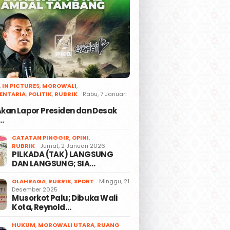
,
IN PICTURES
,
MOROWALI
,
ENTARIA
,
POLITIK
,
RUBRIK
Rabu, 7 Januari
 Akan Lapor Presiden dan Desak
…
CATATAN PINGGIR
,
OPINI
,
RUBRIK
Jumat, 2 Januari 2026
PILKADA (TAK) LANGSUNG
DAN LANGSUNG; SIA…
OLAHRAGA
,
RUBRIK
,
SPORT
Minggu, 21
Desember 2025
Musorkot Palu; Dibuka Wali
Kota, Reynold…
HUKUM
,
MOROWALI UTARA
,
RUANG