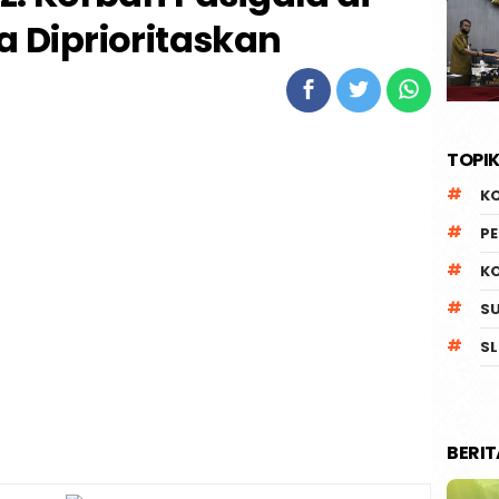
 Diprioritaskan
TOPIK
K
P
K
S
SL
BERI