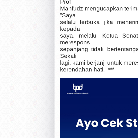
Prof
Mahfudz mengucapkan terima
“Saya
selalu terbuka jika meneri
kepada
saya, melalui Ketua Senat
merespons
sepanjang tidak bertentang
Sekali
lagi, kami berjanji untuk me
kerendahan hati.
***