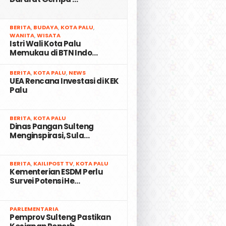
2
BERITA
,
BUDAYA
,
KOTA PALU
,
WANITA
,
WISATA
Istri Wali Kota Palu
Memukau di BTN Indo…
3
BERITA
,
KOTA PALU
,
NEWS
UEA Rencana Investasi di KEK
Palu
4
BERITA
,
KOTA PALU
Dinas Pangan Sulteng
Menginspirasi, Sula…
5
BERITA
,
KAILIPOST TV
,
KOTA PALU
Kementerian ESDM Perlu
Survei Potensi He…
6
PARLEMENTARIA
Pemprov Sulteng Pastikan