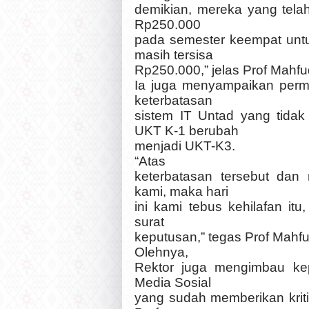
demikian, mereka yang tel
Rp250.000
pada semester keempat unt
masih tersisa
Rp250.000,” jelas Prof Mahfu
Ia juga menyampaikan per
keterbatasan
sistem IT Untad yang tid
UKT K-1 berubah
menjadi UKT-K3.
“Atas
keterbatasan tersebut da
kami, maka hari
ini kami tebus kehilafan i
surat
keputusan,” tegas Prof Mahfu
Olehnya,
Rektor juga mengimbau ke
Media Sosial
yang sudah memberikan kritik