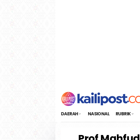
Loncat
tutup
ke
konten
DAERAH
NASIONAL
RUBRIK
Prof Mahfud