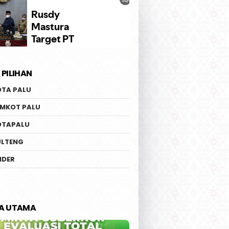
 PILIHAN
OTA PALU
EMKOT PALU
OTAPALU
ULTENG
IDER
TA UTAMA