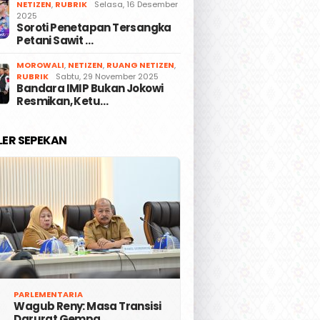
NETIZEN
,
RUBRIK
Selasa, 16 Desember
2025
Soroti Penetapan Tersangka
Petani Sawit …
MOROWALI
,
NETIZEN
,
RUANG NETIZEN
,
RUBRIK
Sabtu, 29 November 2025
Bandara IMIP Bukan Jokowi
Resmikan, Ketu…
LER SEPEKAN
PARLEMENTARIA
Wagub Reny: Masa Transisi
Darurat Gempa …