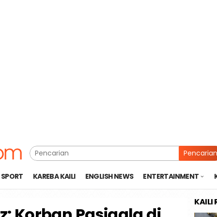
Pencaria
SPORT
KAREBA KAILI
ENGLISH NEWS
ENTERTAINMENT
KAILI
z: Korban Pasigala di