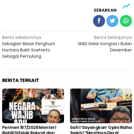
SEBARKAN
Navigasi
Berita sebelumnya
Berita Selanjutnya
Sebagian Besar Penghuni
SMSI Gelar Kongres I Bulan
pos
Huntara Bukit Soeharto
Desember
Sebagai Pemulung
BERITA TERKAIT
Permen 157/2026 Menteri
Safri ‘Sayangkan’ Opini Ridha
Bahlil Ditolak Rakyat dan
Saleh | ‘’Mestinya Dia di