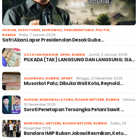
HUKUM
,
IN PICTURES
,
MOROWALI
,
PARLEMENTARIA
,
POLITIK
,
RUBRIK
Rabu, 7 Januari 2026
Safri Akan Lapor Presiden dan Desak Gube…
CATATAN PINGGIR
,
OPINI
,
RUBRIK
Jumat, 2 Januari 2026
PILKADA (TAK) LANGSUNG DAN LANGSUNG; SIA…
OLAHRAGA
,
RUBRIK
,
SPORT
Minggu, 21 Desember 2025
Musorkot Palu; Dibuka Wali Kota, Reynold…
HUKUM
,
MOROWALI UTARA
,
RUANG NETIZEN
,
RUBRIK
Selasa,
16 Desember 2025
Soroti Penetapan Tersangka Petani Sawit …
MOROWALI
,
NETIZEN
,
RUANG NETIZEN
,
RUBRIK
Sabtu, 29
November 2025
Bandara IMIP Bukan Jokowi Resmikan, Ketu…