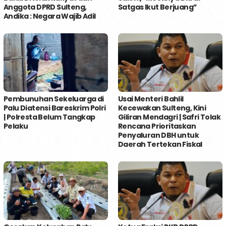
Anggota DPRD Sulteng,
Satgas Ikut Berjuang’’
Andika : Negara Wajib Adil
Pembunuhan Sekeluarga di
Usai Menteri Bahlil
Palu Diatensi Bareskrim Polri
Kecewakan Sulteng, Kini
| Polresta Belum Tangkap
Giliran Mendagri | Safri Tolak
Pelaku
Rencana Prioritaskan
Penyaluran DBH untuk
Daerah Tertekan Fiskal