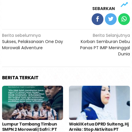
SEBARKAN
Navigasi
Berita sebelumnya
Berita Selanjutnya
Sukses, Pelaksanaan One Day
Korban Semburan Debu
pos
Morowali Adventure
Panas PT IMIP Meninggal
Dunia
BERITA TERKAIT
Lumpur Tambang Timbun
Wakil Ketua DPRD Sulteng, Hj
SMPN 2 Morowali | Safri : PT
Arnila : Stop Aktivitas PT