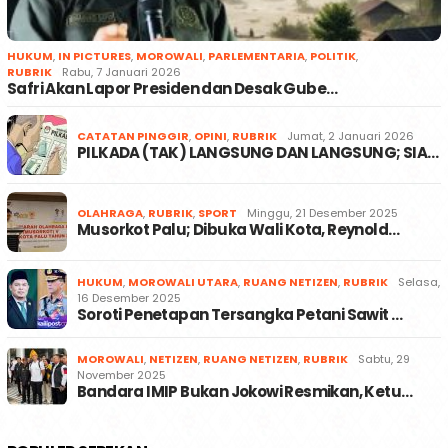
HUKUM
,
IN PICTURES
,
MOROWALI
,
PARLEMENTARIA
,
POLITIK
,
RUBRIK
Rabu, 7 Januari 2026
Safri Akan Lapor Presiden dan Desak Gube…
CATATAN PINGGIR
,
OPINI
,
RUBRIK
Jumat, 2 Januari 2026
PILKADA (TAK) LANGSUNG DAN LANGSUNG; SIA…
OLAHRAGA
,
RUBRIK
,
SPORT
Minggu, 21 Desember 2025
Musorkot Palu; Dibuka Wali Kota, Reynold…
HUKUM
,
MOROWALI UTARA
,
RUANG NETIZEN
,
RUBRIK
Selasa,
16 Desember 2025
Soroti Penetapan Tersangka Petani Sawit …
MOROWALI
,
NETIZEN
,
RUANG NETIZEN
,
RUBRIK
Sabtu, 29
November 2025
Bandara IMIP Bukan Jokowi Resmikan, Ketu…