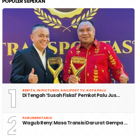
POPULER SEPEKAN
1
BERITA
,
IN PICTURES
,
KAILIPOST TV
,
KOTA PALU
Di Tengah ‘Susah Fiskal’ Pemkot Palu Jus…
2
PARLEMENTARIA
Wagub Reny: Masa Transisi Darurat Gempa …