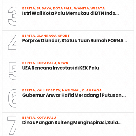
3
BERITA
,
BUDAYA
,
KOTA PALU
,
WANITA
,
WISATA
Istri Wali Kota Palu Memukau di BTN Indo…
4
BERITA
,
OLAHRAGA
,
SPORT
Porprov Diundur, Status Tuan Rumah FORNA…
5
BERITA
,
KOTA PALU
,
NEWS
UEA Rencana Investasi di KEK Palu
6
BERITA
,
KAILIPOST TV
,
NASIONAL
,
OLAHRAGA
Gubernur Anwar Hafid Meradang ! Putusan …
7
BERITA
,
KOTA PALU
Dinas Pangan Sulteng Menginspirasi, Sula…