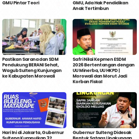
GMU Pintar Teori
GMU, Ada Hak Pendidikan
Anak Tertimbun
Pastikan Sarana dan SDM
Safri Nilai Kepmen ESDM
Pendukung BERANI Sehat,
2026 Bertentangan dengan
Wagub Sulteng Kunjungan
UU Minerba, UU HKPD |
ke Kabupaten Morowali
Morowali dan Morut Jadi
Korban Fiskal
Hari Ini di Jakarta, Gubernur
Gubernur Sulteng Didesak
Sulteng Kumpulkan 32
Bentuk Satgas Lingkungan,