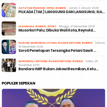
CATATAN PINGGIR
,
OPINI
,
RUBRIK
Jumat, 2 Januari 2026
PILKADA (TAK) LANGSUNG DAN LANGSUNG; SIA…
OLAHRAGA
,
RUBRIK
,
SPORT
Minggu, 21 Desember 2025
Musorkot Palu; Dibuka Wali Kota, Reynold…
HUKUM
,
MOROWALI UTARA
,
RUANG NETIZEN
,
RUBRIK
Selasa,
16 Desember 2025
Soroti Penetapan Tersangka Petani Sawit …
MOROWALI
,
NETIZEN
,
RUANG NETIZEN
,
RUBRIK
Sabtu, 29
November 2025
Bandara IMIP Bukan Jokowi Resmikan, Ketu…
POPULER SEPEKAN