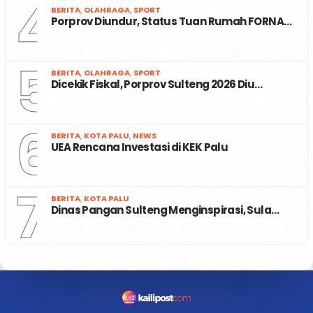
4
BERITA
,
OLAHRAGA
,
SPORT
Porprov Diundur, Status Tuan Rumah FORNA…
5
BERITA
,
OLAHRAGA
,
SPORT
Dicekik Fiskal, Porprov Sulteng 2026 Diu…
6
BERITA
,
KOTA PALU
,
NEWS
UEA Rencana Investasi di KEK Palu
7
BERITA
,
KOTA PALU
Dinas Pangan Sulteng Menginspirasi, Sula…