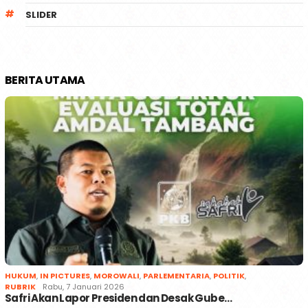
SLIDER
BERITA UTAMA
HUKUM
,
IN PICTURES
,
MOROWALI
,
PARLEMENTARIA
,
POLITIK
,
RUBRIK
Rabu, 7 Januari 2026
Safri Akan Lapor Presiden dan Desak Gube…