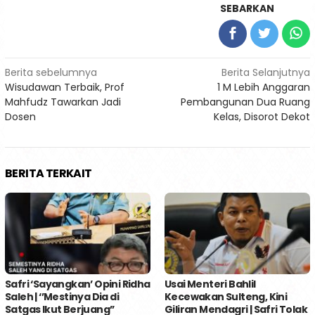
SEBARKAN
Navigasi
Berita sebelumnya
Berita Selanjutnya
Wisudawan Terbaik, Prof
1 M Lebih Anggaran
pos
Mahfudz Tawarkan Jadi
Pembangunan Dua Ruang
Dosen
Kelas, Disorot Dekot
BERITA TERKAIT
Safri ‘Sayangkan’ Opini Ridha
Usai Menteri Bahlil
Saleh | ‘’Mestinya Dia di
Kecewakan Sulteng, Kini
Satgas Ikut Berjuang’’
Giliran Mendagri | Safri Tolak