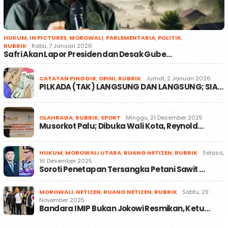
HUKUM
,
IN PICTURES
,
MOROWALI
,
PARLEMENTARIA
,
POLITIK
,
RUBRIK
Rabu, 7 Januari 2026
Safri Akan Lapor Presiden dan Desak Gube…
CATATAN PINGGIR
,
OPINI
,
RUBRIK
Jumat, 2 Januari 2026
PILKADA (TAK) LANGSUNG DAN LANGSUNG; SIA…
OLAHRAGA
,
RUBRIK
,
SPORT
Minggu, 21 Desember 2025
Musorkot Palu; Dibuka Wali Kota, Reynold…
HUKUM
,
MOROWALI UTARA
,
RUANG NETIZEN
,
RUBRIK
Selasa,
16 Desember 2025
Soroti Penetapan Tersangka Petani Sawit …
MOROWALI
,
NETIZEN
,
RUANG NETIZEN
,
RUBRIK
Sabtu, 29
November 2025
Bandara IMIP Bukan Jokowi Resmikan, Ketu…