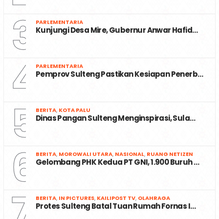
3
PARLEMENTARIA
Kunjungi Desa Mire, Gubernur Anwar Hafid…
4
PARLEMENTARIA
Pemprov Sulteng Pastikan Kesiapan Penerb…
5
BERITA
,
KOTA PALU
Dinas Pangan Sulteng Menginspirasi, Sula…
6
BERITA
,
MOROWALI UTARA
,
NASIONAL
,
RUANG NETIZEN
Gelombang PHK Kedua PT GNI, 1.900 Buruh …
7
BERITA
,
IN PICTURES
,
KAILIPOST TV
,
OLAHRAGA
Protes Sulteng Batal Tuan Rumah Fornas I…