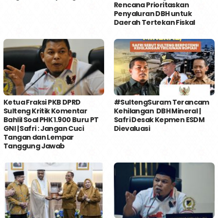
Rencana Prioritaskan
Penyaluran DBH untuk
Daerah Tertekan Fiskal
Ketua Fraksi PKB DPRD
#SultengSuram Terancam
Sulteng Kritik Komentar
Kehilangan DBH Mineral |
Bahlil Soal PHK 1.900 Buru PT
Safri Desak Kepmen ESDM
GNI | Safri : Jangan Cuci
Dievaluasi
Tangan dan Lempar
Tanggung Jawab