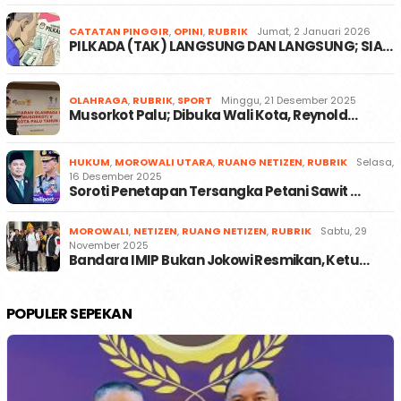
CATATAN PINGGIR
,
OPINI
,
RUBRIK
Jumat, 2 Januari 2026
PILKADA (TAK) LANGSUNG DAN LANGSUNG; SIA…
OLAHRAGA
,
RUBRIK
,
SPORT
Minggu, 21 Desember 2025
Musorkot Palu; Dibuka Wali Kota, Reynold…
HUKUM
,
MOROWALI UTARA
,
RUANG NETIZEN
,
RUBRIK
Selasa,
16 Desember 2025
Soroti Penetapan Tersangka Petani Sawit …
MOROWALI
,
NETIZEN
,
RUANG NETIZEN
,
RUBRIK
Sabtu, 29
November 2025
Bandara IMIP Bukan Jokowi Resmikan, Ketu…
POPULER SEPEKAN