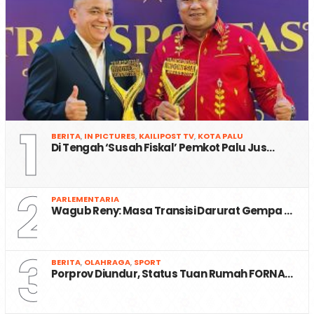
1
BERITA
,
IN PICTURES
,
KAILIPOST TV
,
KOTA PALU
Di Tengah ‘Susah Fiskal’ Pemkot Palu Jus…
2
PARLEMENTARIA
Wagub Reny: Masa Transisi Darurat Gempa …
3
BERITA
,
OLAHRAGA
,
SPORT
Porprov Diundur, Status Tuan Rumah FORNA…