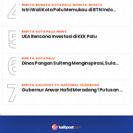
4
BERITA
,
BUDAYA
,
KOTA PALU
,
WANITA
,
WISATA
Istri Wali Kota Palu Memukau di BTN Indo…
5
BERITA
,
KOTA PALU
,
NEWS
UEA Rencana Investasi di KEK Palu
6
BERITA
,
KOTA PALU
Dinas Pangan Sulteng Menginspirasi, Sula…
7
BERITA
,
KAILIPOST TV
,
NASIONAL
,
OLAHRAGA
Gubernur Anwar Hafid Meradang ! Putusan …