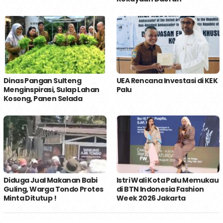
Dinas Pangan Sulteng
UEA Rencana Investasi di KEK
Menginspirasi, Sulap Lahan
Palu
Kosong, Panen Selada
Diduga Jual Makanan Babi
Istri Wali Kota Palu Memukau
Guling, Warga Tondo Protes
di BTN Indonesia Fashion
Minta Ditutup !
Week 2026 Jakarta