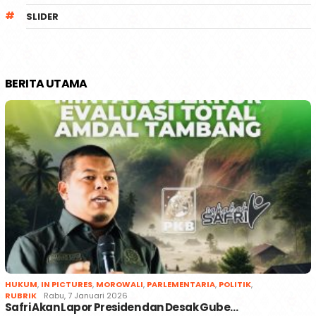
SLIDER
BERITA UTAMA
HUKUM
,
IN PICTURES
,
MOROWALI
,
PARLEMENTARIA
,
POLITIK
,
RUBRIK
Rabu, 7 Januari 2026
Safri Akan Lapor Presiden dan Desak Gube…