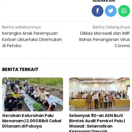
SEBARKAN
Navigasi
Berita sebelumnya
Berita Selanjutnya
Kerangka Anak Perempuan
Dikkes Morowali dan IMIP
pos
Korban Likiuefaksi Ditemukan
Bahas Penanganan Virus
di Petobo
Corona
BERITA TERKAIT
Gerakan Kelurahan Palu
Sebanyak 80-an ASN Ikuti
Menanam | 2.000 Bibit Cabai
Bimtek Audit Pemkot Palu |
Ditanam di Poboya
Wawali : Selamatkan
Kekayaan Daerah