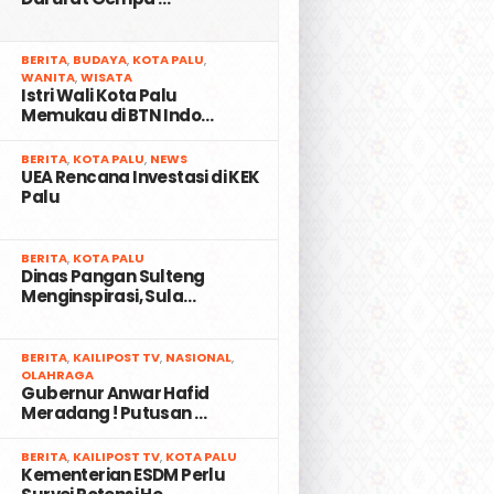
2
BERITA
,
BUDAYA
,
KOTA PALU
,
WANITA
,
WISATA
Istri Wali Kota Palu
Memukau di BTN Indo…
3
BERITA
,
KOTA PALU
,
NEWS
UEA Rencana Investasi di KEK
Palu
4
BERITA
,
KOTA PALU
Dinas Pangan Sulteng
Menginspirasi, Sula…
5
BERITA
,
KAILIPOST TV
,
NASIONAL
,
OLAHRAGA
Gubernur Anwar Hafid
Meradang ! Putusan …
6
BERITA
,
KAILIPOST TV
,
KOTA PALU
Kementerian ESDM Perlu