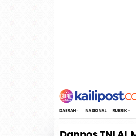
Loncat
tutup
ke
konten
DAERAH
NASIONAL
RUBRIK
Danpos TNI AL 