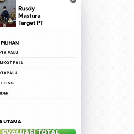
 PILIHAN
OTA PALU
EMKOT PALU
OTAPALU
ULTENG
IDER
TA UTAMA