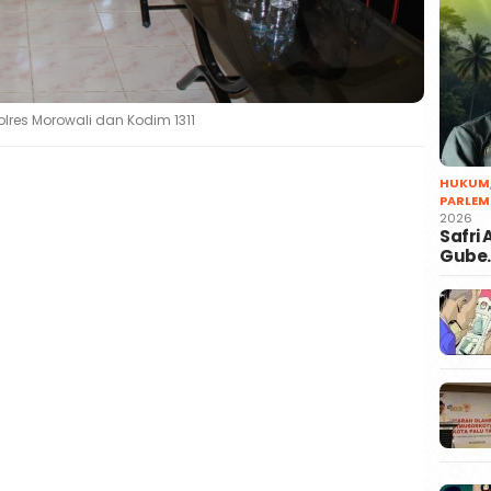
lres Morowali dan Kodim 1311
HUKUM
PARLEM
2026
Safri
Gube