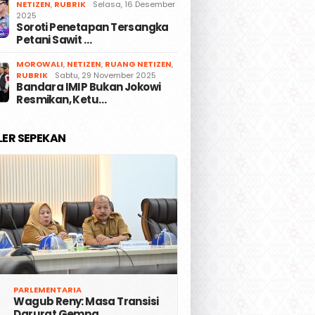
NETIZEN
,
RUBRIK
Selasa, 16 Desember
2025
Soroti Penetapan Tersangka
Petani Sawit …
MOROWALI
,
NETIZEN
,
RUANG NETIZEN
,
RUBRIK
Sabtu, 29 November 2025
Bandara IMIP Bukan Jokowi
Resmikan, Ketu…
LER SEPEKAN
PARLEMENTARIA
Wagub Reny: Masa Transisi
Darurat Gempa …