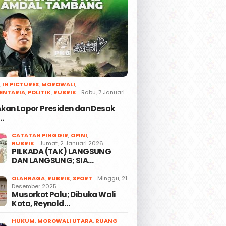
,
IN PICTURES
,
MOROWALI
,
ENTARIA
,
POLITIK
,
RUBRIK
Rabu, 7 Januari
 Akan Lapor Presiden dan Desak
…
CATATAN PINGGIR
,
OPINI
,
RUBRIK
Jumat, 2 Januari 2026
PILKADA (TAK) LANGSUNG
DAN LANGSUNG; SIA…
OLAHRAGA
,
RUBRIK
,
SPORT
Minggu, 21
Desember 2025
Musorkot Palu; Dibuka Wali
Kota, Reynold…
HUKUM
,
MOROWALI UTARA
,
RUANG