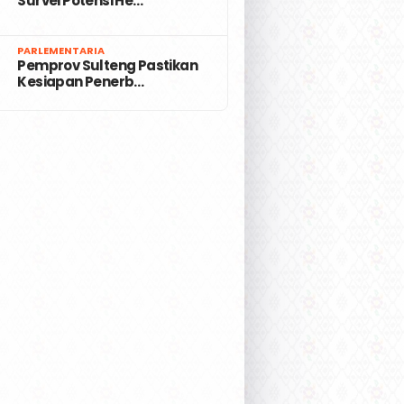
Survei Potensi He…
7
PARLEMENTARIA
Pemprov Sulteng Pastikan
Kesiapan Penerb…