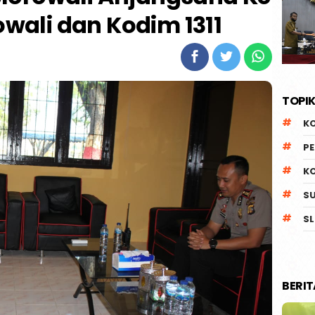
owali dan Kodim 1311
TOPIK
K
P
K
S
SL
BERI