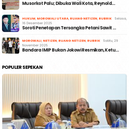
Musorkot Palu; Dibuka Wali Kota, Reynold…
HUKUM
,
MOROWALI UTARA
,
RUANG NETIZEN
,
RUBRIK
Selasa,
16 Desember 2025
Soroti Penetapan Tersangka Petani Sawit …
MOROWALI
,
NETIZEN
,
RUANG NETIZEN
,
RUBRIK
Sabtu, 29
November 2025
Bandara IMIP Bukan Jokowi Resmikan, Ketu…
POPULER SEPEKAN