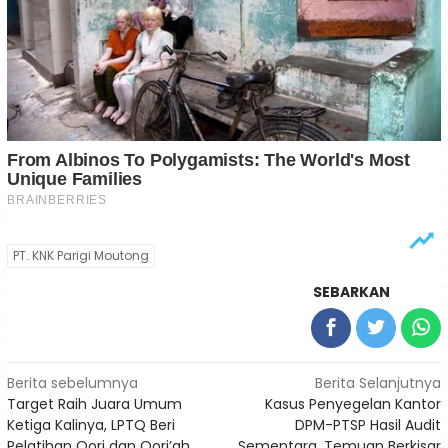
PT. KNK Parigi Moutong
SEBARKAN
Navigasi
Berita sebelumnya
Berita Selanjutnya
Target Raih Juara Umum
Kasus Penyegelan Kantor
pos
Ketiga Kalinya, LPTQ Beri
DPM-PTSP Hasil Audit
Pelatihan Qori dan Qori’ah
Sementara, Temuan Berkisar