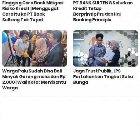
Flagging Cara Bank Mitigasi
PT BANK SULTENG Salurkan
Risiko Kredit | Menggugat
Kredit Tetap
Cara Itu ke PT Bank
Berprinsip Prudential
Sulteng Tak Tepat
Banking Principle
Warga Palu Sudah Bisa Beli
Jaga Trust Publik, LPS
Minyak Goreng mulai dari Rp
Pertahankan Tingkat Suku
2.000 | Wali Kota : Membantu
Bunga
Warga