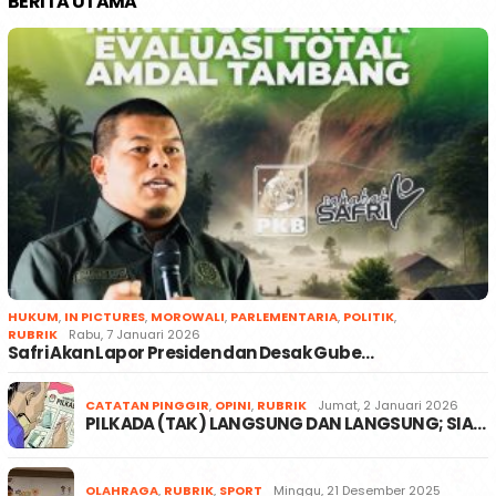
BERITA UTAMA
HUKUM
,
IN PICTURES
,
MOROWALI
,
PARLEMENTARIA
,
POLITIK
,
RUBRIK
Rabu, 7 Januari 2026
Safri Akan Lapor Presiden dan Desak Gube…
CATATAN PINGGIR
,
OPINI
,
RUBRIK
Jumat, 2 Januari 2026
PILKADA (TAK) LANGSUNG DAN LANGSUNG; SIA…
OLAHRAGA
,
RUBRIK
,
SPORT
Minggu, 21 Desember 2025