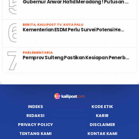
5
Gubernur Anwar Hafid Meradang ! Putusan …
6
BERITA
,
KAILIPOST TV
,
KOTA PALU
Kementerian ESDM Perlu Survei Potensi He…
7
PARLEMENTARIA
Pemprov Sulteng Pastikan Kesiapan Penerb…
INDEKS
KODE ETIK
REDAKSI
KARIR
PRIVACY POLICY
DISCLAIMER
TENTANG KAMI
KONTAK KAMI