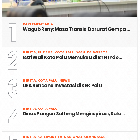
1
PARLEMENTARIA
Wagub Reny: Masa Transisi Darurat Gempa …
2
BERITA
,
BUDAYA
,
KOTA PALU
,
WANITA
,
WISATA
Istri Wali Kota Palu Memukau di BTN Indo…
3
BERITA
,
KOTA PALU
,
NEWS
UEA Rencana Investasi di KEK Palu
4
BERITA
,
KOTA PALU
Dinas Pangan Sulteng Menginspirasi, Sula…
BERITA
,
KAILIPOST TV
,
NASIONAL
,
OLAHRAGA