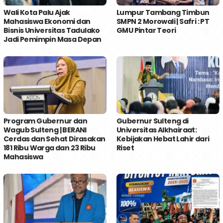
Wali Kota Palu Ajak
Lumpur Tambang Timbun
Mahasiswa Ekonomi dan
SMPN 2 Morowali | Safri : PT
Bisnis Universitas Tadulako
GMU Pintar Teori
Jadi Pemimpin Masa Depan
Program Gubernur dan
Gubernur Sulteng di
Wagub Sulteng | BERANI
Universitas Alkhairaat:
Cerdas dan Sehat Dirasakan
Kebijakan Hebat Lahir dari
181 Ribu Warga dan 23 Ribu
Riset
Mahasiswa