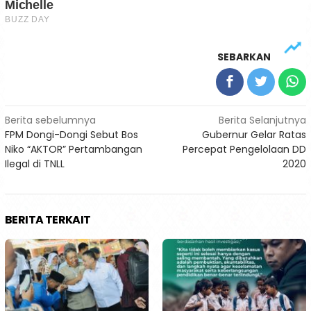
SEBARKAN
Navigasi
Berita sebelumnya
Berita Selanjutnya
FPM Dongi-Dongi Sebut Bos
Gubernur Gelar Ratas
pos
Niko “AKTOR” Pertambangan
Percepat Pengelolaan DD
Ilegal di TNLL
2020
BERITA TERKAIT