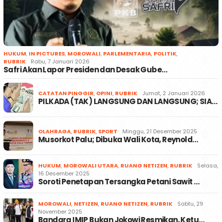
HUKUM
,
IN PICTURES
,
MOROWALI
,
PARLEMENTARIA
,
POLITIK
,
RUBRIK
Rabu, 7 Januari 2026
Safri Akan Lapor Presiden dan Desak Gube…
CATATAN PINGGIR
,
OPINI
,
RUBRIK
Jumat, 2 Januari 2026
PILKADA (TAK) LANGSUNG DAN LANGSUNG; SIA…
OLAHRAGA
,
RUBRIK
,
SPORT
Minggu, 21 Desember 2025
Musorkot Palu; Dibuka Wali Kota, Reynold…
HUKUM
,
MOROWALI UTARA
,
RUANG NETIZEN
,
RUBRIK
Selasa,
16 Desember 2025
Soroti Penetapan Tersangka Petani Sawit …
MOROWALI
,
NETIZEN
,
RUANG NETIZEN
,
RUBRIK
Sabtu, 29
November 2025
Bandara IMIP Bukan Jokowi Resmikan, Ketu…