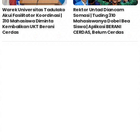
Warek Universitas Tadulako
Rektor Untad Diancam
Akui Fasilitator Koordinasi |
Somasi | Tuding 310
310 Mahasiswa Diminta
Mahasiswanya Dobel Bea
Kembalikan UKT Berani
Siswa | Aplikasi BERANI
Cerdas
CERDAS, Belum Cerdas