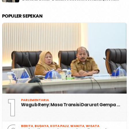
POPULER SEPEKAN
1
PARLEMENTARIA
Wagub Reny: Masa Transisi Darurat Gempa …
BERITA
,
BUDAYA
,
KOTA PALU
,
WANITA
,
WISATA