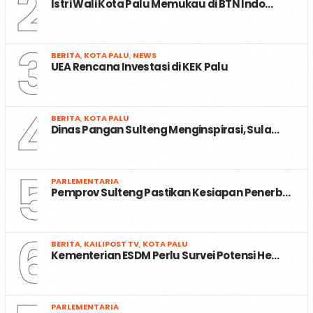
2
Istri Wali Kota Palu Memukau di BTN Indo…
3
BERITA
,
KOTA PALU
,
NEWS
UEA Rencana Investasi di KEK Palu
4
BERITA
,
KOTA PALU
Dinas Pangan Sulteng Menginspirasi, Sula…
5
PARLEMENTARIA
Pemprov Sulteng Pastikan Kesiapan Penerb…
6
BERITA
,
KAILIPOST TV
,
KOTA PALU
Kementerian ESDM Perlu Survei Potensi He…
PARLEMENTARIA