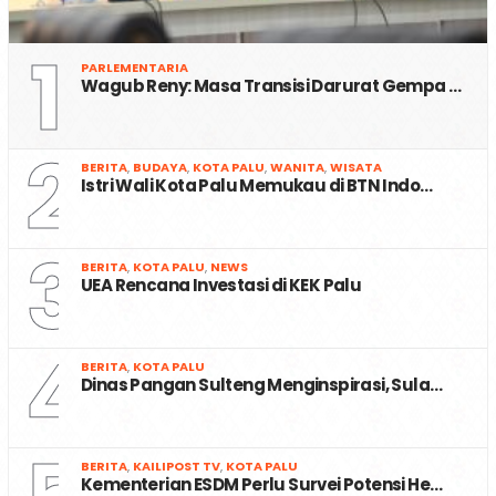
1
PARLEMENTARIA
Wagub Reny: Masa Transisi Darurat Gempa …
2
BERITA
,
BUDAYA
,
KOTA PALU
,
WANITA
,
WISATA
Istri Wali Kota Palu Memukau di BTN Indo…
3
BERITA
,
KOTA PALU
,
NEWS
UEA Rencana Investasi di KEK Palu
4
BERITA
,
KOTA PALU
Dinas Pangan Sulteng Menginspirasi, Sula…
BERITA
,
KAILIPOST TV
,
KOTA PALU
Kementerian ESDM Perlu Survei Potensi He…