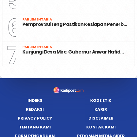
5
6
PARLEMENTARIA
Pemprov Sulteng Pastikan Kesiapan Penerb…
7
PARLEMENTARIA
Kunjungi Desa Mire, Gubernur Anwar Hafid…
INDEKS
KODE ETIK
REDAKSI
KARIR
PRIVACY POLICY
DISCLAIMER
TENTANG KAMI
KONTAK KAMI
FORM PENGADUAN
PEDOMAN MEDIA SIBER