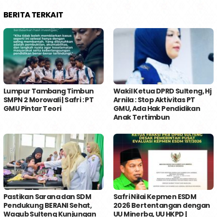
BERITA TERKAIT
Lumpur Tambang Timbun
Wakil Ketua DPRD Sulteng, Hj
SMPN 2 Morowali | Safri : PT
Arnila : Stop Aktivitas PT
GMU Pintar Teori
GMU, Ada Hak Pendidikan
Anak Tertimbun
Pastikan Sarana dan SDM
Safri Nilai Kepmen ESDM
Pendukung BERANI Sehat,
2026 Bertentangan dengan
Wagub Sulteng Kunjungan
UU Minerba, UU HKPD |