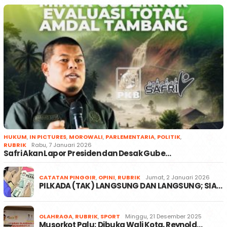
HUKUM
,
IN PICTURES
,
MOROWALI
,
PARLEMENTARIA
,
POLITIK
,
RUBRIK
Rabu, 7 Januari 2026
Safri Akan Lapor Presiden dan Desak Gube…
CATATAN PINGGIR
,
OPINI
,
RUBRIK
Jumat, 2 Januari 2026
PILKADA (TAK) LANGSUNG DAN LANGSUNG; SIA…
OLAHRAGA
,
RUBRIK
,
SPORT
Minggu, 21 Desember 2025
Musorkot Palu; Dibuka Wali Kota, Reynold…