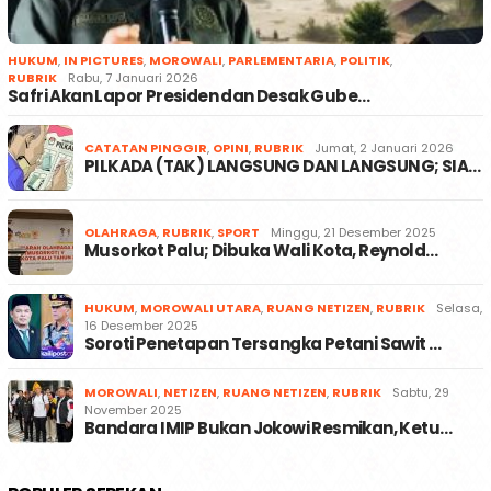
HUKUM
,
IN PICTURES
,
MOROWALI
,
PARLEMENTARIA
,
POLITIK
,
RUBRIK
Rabu, 7 Januari 2026
Safri Akan Lapor Presiden dan Desak Gube…
CATATAN PINGGIR
,
OPINI
,
RUBRIK
Jumat, 2 Januari 2026
PILKADA (TAK) LANGSUNG DAN LANGSUNG; SIA…
OLAHRAGA
,
RUBRIK
,
SPORT
Minggu, 21 Desember 2025
Musorkot Palu; Dibuka Wali Kota, Reynold…
HUKUM
,
MOROWALI UTARA
,
RUANG NETIZEN
,
RUBRIK
Selasa,
16 Desember 2025
Soroti Penetapan Tersangka Petani Sawit …
MOROWALI
,
NETIZEN
,
RUANG NETIZEN
,
RUBRIK
Sabtu, 29
November 2025
Bandara IMIP Bukan Jokowi Resmikan, Ketu…