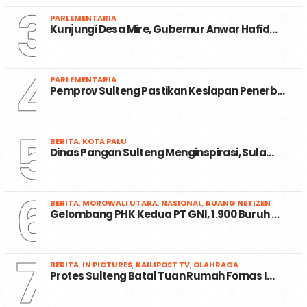
3
PARLEMENTARIA
Kunjungi Desa Mire, Gubernur Anwar Hafid…
4
PARLEMENTARIA
Pemprov Sulteng Pastikan Kesiapan Penerb…
5
BERITA
,
KOTA PALU
Dinas Pangan Sulteng Menginspirasi, Sula…
6
BERITA
,
MOROWALI UTARA
,
NASIONAL
,
RUANG NETIZEN
Gelombang PHK Kedua PT GNI, 1.900 Buruh …
7
BERITA
,
IN PICTURES
,
KAILIPOST TV
,
OLAHRAGA
Protes Sulteng Batal Tuan Rumah Fornas I…