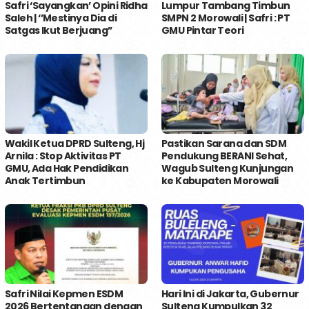
Safri ‘Sayangkan’ Opini Ridha
Lumpur Tambang Timbun
Saleh | ‘’Mestinya Dia di
SMPN 2 Morowali | Safri : PT
Satgas Ikut Berjuang’’
GMU Pintar Teori
Wakil Ketua DPRD Sulteng, Hj
Pastikan Sarana dan SDM
Arnila : Stop Aktivitas PT
Pendukung BERANI Sehat,
GMU, Ada Hak Pendidikan
Wagub Sulteng Kunjungan
Anak Tertimbun
ke Kabupaten Morowali
Safri Nilai Kepmen ESDM
Hari Ini di Jakarta, Gubernur
2026 Bertentangan dengan
Sulteng Kumpulkan 32