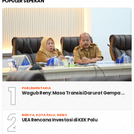
POPULER SEPEKAN
1
PARLEMENTARIA
Wagub Reny: Masa Transisi Darurat Gempa …
2
BERITA
,
KOTA PALU
,
NEWS
UEA Rencana Investasi di KEK Palu