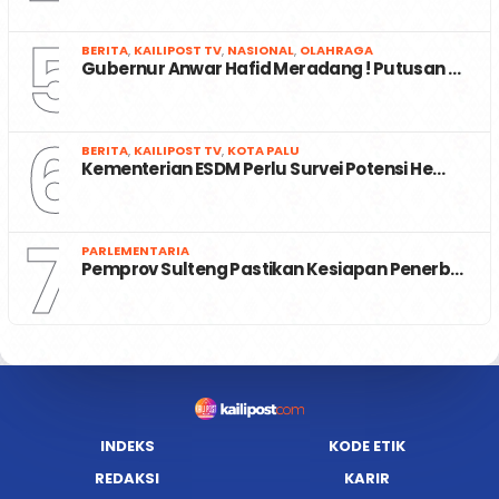
5
BERITA
,
KAILIPOST TV
,
NASIONAL
,
OLAHRAGA
Gubernur Anwar Hafid Meradang ! Putusan …
6
BERITA
,
KAILIPOST TV
,
KOTA PALU
Kementerian ESDM Perlu Survei Potensi He…
7
PARLEMENTARIA
Pemprov Sulteng Pastikan Kesiapan Penerb…
INDEKS
KODE ETIK
REDAKSI
KARIR