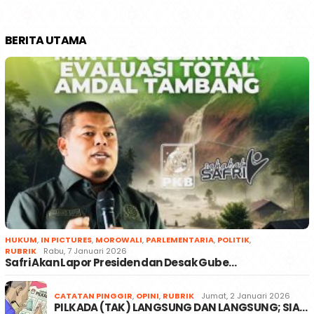
BERITA UTAMA
HUKUM
,
IN PICTURES
,
MOROWALI
,
PARLEMENTARIA
,
POLITIK
,
RUBRIK
Rabu, 7 Januari 2026
Safri Akan Lapor Presiden dan Desak Gube…
CATATAN PINGGIR
,
OPINI
,
RUBRIK
Jumat, 2 Januari 2026
PILKADA (TAK) LANGSUNG DAN LANGSUNG; SIA…