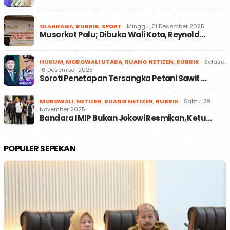
OLAHRAGA
,
RUBRIK
,
SPORT
Minggu, 21 Desember 2025
Musorkot Palu; Dibuka Wali Kota, Reynold…
HUKUM
,
MOROWALI UTARA
,
RUANG NETIZEN
,
RUBRIK
Selasa,
16 Desember 2025
Soroti Penetapan Tersangka Petani Sawit …
MOROWALI
,
NETIZEN
,
RUANG NETIZEN
,
RUBRIK
Sabtu, 29
November 2025
Bandara IMIP Bukan Jokowi Resmikan, Ketu…
POPULER SEPEKAN