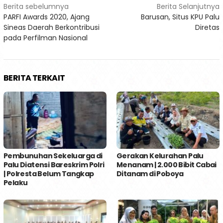
Navigasi
Berita sebelumnya
Berita Selanjutnya
PARFI Awards 2020, Ajang
Barusan, Situs KPU Palu
pos
Sineas Daerah Berkontribusi
Diretas
pada Perfilman Nasional
BERITA TERKAIT
Pembunuhan Sekeluarga di
Gerakan Kelurahan Palu
Palu Diatensi Bareskrim Polri
Menanam | 2.000 Bibit Cabai
| Polresta Belum Tangkap
Ditanam di Poboya
Pelaku