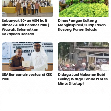
Sebanyak 80-an ASN Ikuti
Dinas Pangan Sulteng
Bimtek Audit Pemkot Palu |
Menginspirasi, Sulap Lahan
Wawali : Selamatkan
Kosong, Panen Selada
Kekayaan Daerah
UEA Rencana Investasi di KEK
Diduga Jual Makanan Babi
Palu
Guling, Warga Tondo Protes
Minta Ditutup !