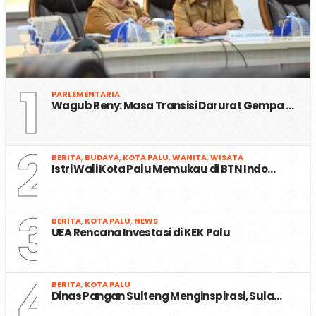
1
PARLEMENTARIA
Wagub Reny: Masa Transisi Darurat Gempa …
2
BERITA
,
BUDAYA
,
KOTA PALU
,
WANITA
,
WISATA
Istri Wali Kota Palu Memukau di BTN Indo…
3
BERITA
,
KOTA PALU
,
NEWS
UEA Rencana Investasi di KEK Palu
4
BERITA
,
KOTA PALU
Dinas Pangan Sulteng Menginspirasi, Sula…