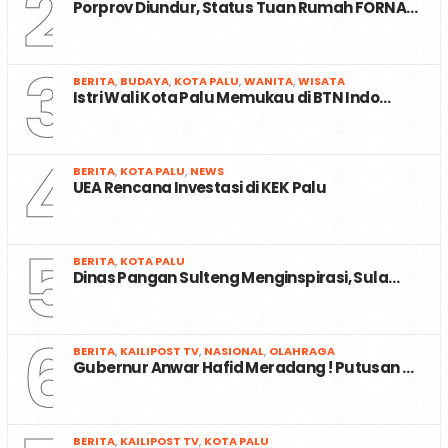
2
Porprov Diundur, Status Tuan Rumah FORNA…
3
BERITA
,
BUDAYA
,
KOTA PALU
,
WANITA
,
WISATA
Istri Wali Kota Palu Memukau di BTN Indo…
4
BERITA
,
KOTA PALU
,
NEWS
UEA Rencana Investasi di KEK Palu
5
BERITA
,
KOTA PALU
Dinas Pangan Sulteng Menginspirasi, Sula…
6
BERITA
,
KAILIPOST TV
,
NASIONAL
,
OLAHRAGA
Gubernur Anwar Hafid Meradang ! Putusan …
BERITA
,
KAILIPOST TV
,
KOTA PALU