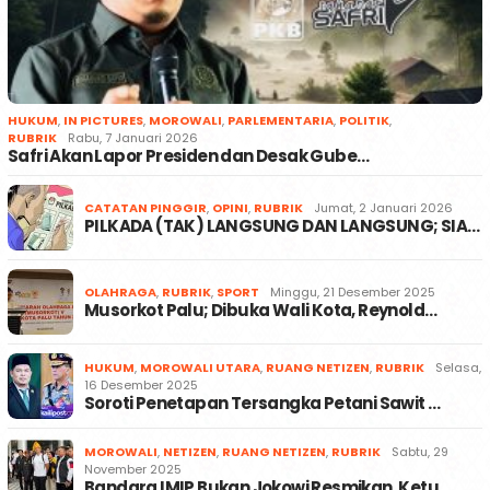
HUKUM
,
IN PICTURES
,
MOROWALI
,
PARLEMENTARIA
,
POLITIK
,
RUBRIK
Rabu, 7 Januari 2026
Safri Akan Lapor Presiden dan Desak Gube…
CATATAN PINGGIR
,
OPINI
,
RUBRIK
Jumat, 2 Januari 2026
PILKADA (TAK) LANGSUNG DAN LANGSUNG; SIA…
OLAHRAGA
,
RUBRIK
,
SPORT
Minggu, 21 Desember 2025
Musorkot Palu; Dibuka Wali Kota, Reynold…
HUKUM
,
MOROWALI UTARA
,
RUANG NETIZEN
,
RUBRIK
Selasa,
16 Desember 2025
Soroti Penetapan Tersangka Petani Sawit …
MOROWALI
,
NETIZEN
,
RUANG NETIZEN
,
RUBRIK
Sabtu, 29
November 2025
Bandara IMIP Bukan Jokowi Resmikan, Ketu…