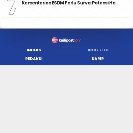
7
Kementerian ESDM Perlu Survei Potensi He…
INDEKS
KODE ETIK
REDAKSI
KARIR
PRIVACY POLICY
DISCLAIMER
TENTANG KAMI
KONTAK KAMI
FORM PENGADUAN
PEDOMAN MEDIA SIBER
JARINGAN SOCIAL
Facebook
Twitter
WordPress
Instagram
Youtube
Flickr
RSS