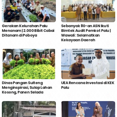
Gerakan Kelurahan Palu
Sebanyak 80-an ASN Ikuti
Menanam | 2.000 Bibit Cabai
Bimtek Audit Pemkot Palu |
Ditanam di Poboya
Wawali : Selamatkan
Kekayaan Daerah
Dinas Pangan Sulteng
UEA Rencana Investasi di KEK
Menginspirasi, Sulap Lahan
Palu
Kosong, Panen Selada