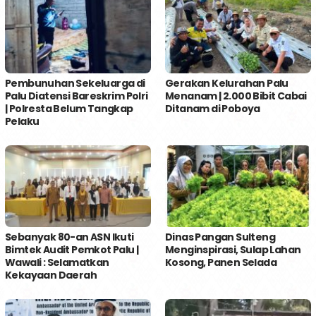
Pembunuhan Sekeluarga di
Gerakan Kelurahan Palu
Palu Diatensi Bareskrim Polri
Menanam | 2.000 Bibit Cabai
| Polresta Belum Tangkap
Ditanam di Poboya
Pelaku
Sebanyak 80-an ASN Ikuti
Dinas Pangan Sulteng
Bimtek Audit Pemkot Palu |
Menginspirasi, Sulap Lahan
Wawali : Selamatkan
Kosong, Panen Selada
Kekayaan Daerah