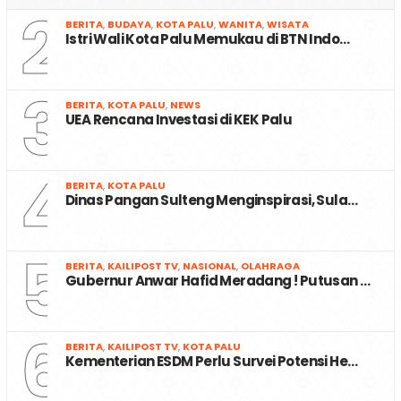
2
BERITA
,
BUDAYA
,
KOTA PALU
,
WANITA
,
WISATA
Istri Wali Kota Palu Memukau di BTN Indo…
3
BERITA
,
KOTA PALU
,
NEWS
UEA Rencana Investasi di KEK Palu
4
BERITA
,
KOTA PALU
Dinas Pangan Sulteng Menginspirasi, Sula…
5
BERITA
,
KAILIPOST TV
,
NASIONAL
,
OLAHRAGA
Gubernur Anwar Hafid Meradang ! Putusan …
6
BERITA
,
KAILIPOST TV
,
KOTA PALU
Kementerian ESDM Perlu Survei Potensi He…