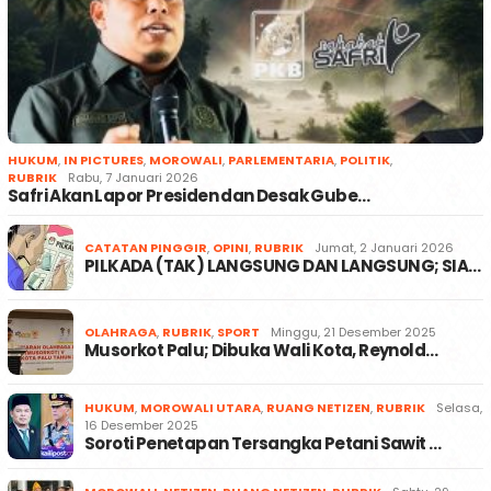
HUKUM
,
IN PICTURES
,
MOROWALI
,
PARLEMENTARIA
,
POLITIK
,
RUBRIK
Rabu, 7 Januari 2026
Safri Akan Lapor Presiden dan Desak Gube…
CATATAN PINGGIR
,
OPINI
,
RUBRIK
Jumat, 2 Januari 2026
PILKADA (TAK) LANGSUNG DAN LANGSUNG; SIA…
OLAHRAGA
,
RUBRIK
,
SPORT
Minggu, 21 Desember 2025
Musorkot Palu; Dibuka Wali Kota, Reynold…
HUKUM
,
MOROWALI UTARA
,
RUANG NETIZEN
,
RUBRIK
Selasa,
16 Desember 2025
Soroti Penetapan Tersangka Petani Sawit …