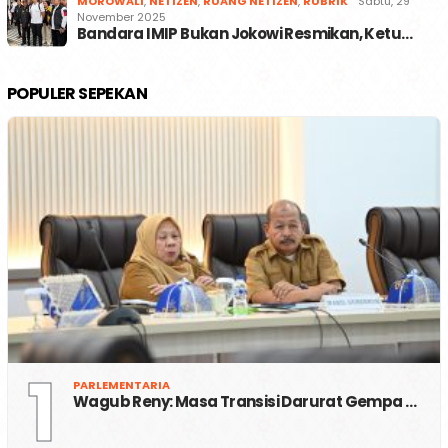
MOROWALI
,
NETIZEN
,
RUANG NETIZEN
,
RUBRIK
Sabtu, 29
November 2025
Bandara IMIP Bukan Jokowi Resmikan, Ketu…
POPULER SEPEKAN
1
PARLEMENTARIA
Wagub Reny: Masa Transisi Darurat Gempa …