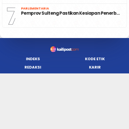
7
PARLEMENTARIA
Pemprov Sulteng Pastikan Kesiapan Penerb…
INDEKS
KODE ETIK
REDAKSI
KARIR
PRIVACY POLICY
DISCLAIMER
TENTANG KAMI
KONTAK KAMI
FORM PENGADUAN
PEDOMAN MEDIA SIBER
JARINGAN SOCIAL
Facebook
Twitter
WordPress
Instagram