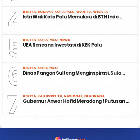
4
BERITA
,
BUDAYA
,
KOTA PALU
,
WANITA
,
WISATA
Istri Wali Kota Palu Memukau di BTN Indo…
5
BERITA
,
KOTA PALU
,
NEWS
UEA Rencana Investasi di KEK Palu
6
BERITA
,
KOTA PALU
Dinas Pangan Sulteng Menginspirasi, Sula…
7
BERITA
,
KAILIPOST TV
,
NASIONAL
,
OLAHRAGA
Gubernur Anwar Hafid Meradang ! Putusan …