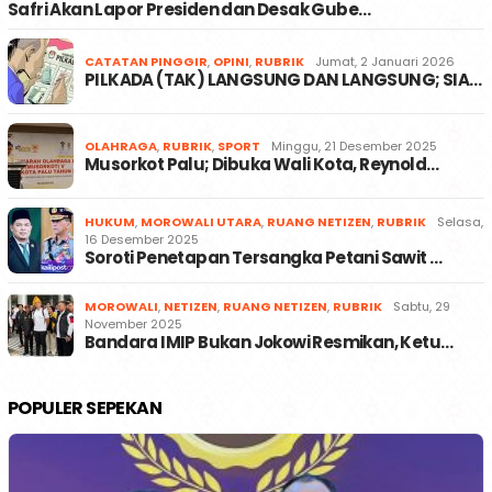
Safri Akan Lapor Presiden dan Desak Gube…
CATATAN PINGGIR
,
OPINI
,
RUBRIK
Jumat, 2 Januari 2026
PILKADA (TAK) LANGSUNG DAN LANGSUNG; SIA…
OLAHRAGA
,
RUBRIK
,
SPORT
Minggu, 21 Desember 2025
Musorkot Palu; Dibuka Wali Kota, Reynold…
HUKUM
,
MOROWALI UTARA
,
RUANG NETIZEN
,
RUBRIK
Selasa,
16 Desember 2025
Soroti Penetapan Tersangka Petani Sawit …
MOROWALI
,
NETIZEN
,
RUANG NETIZEN
,
RUBRIK
Sabtu, 29
November 2025
Bandara IMIP Bukan Jokowi Resmikan, Ketu…
POPULER SEPEKAN