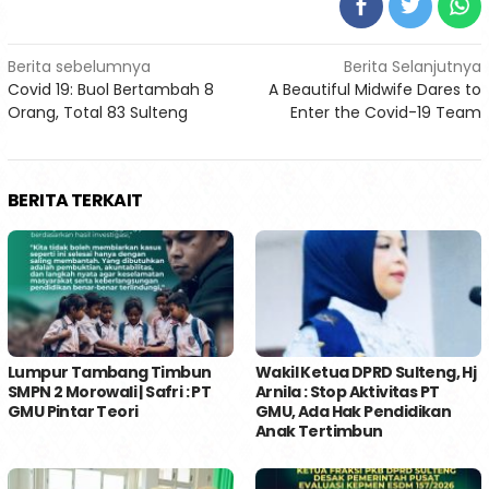
Navigasi
Berita sebelumnya
Berita Selanjutnya
Covid 19: Buol Bertambah 8
A Beautiful Midwife Dares to
pos
Orang, Total 83 Sulteng
Enter the Covid-19 Team
BERITA TERKAIT
Lumpur Tambang Timbun
Wakil Ketua DPRD Sulteng, Hj
SMPN 2 Morowali | Safri : PT
Arnila : Stop Aktivitas PT
GMU Pintar Teori
GMU, Ada Hak Pendidikan
Anak Tertimbun