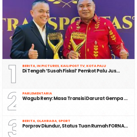
1
BERITA
,
IN PICTURES
,
KAILIPOST TV
,
KOTA PALU
Di Tengah ‘Susah Fiskal’ Pemkot Palu Jus…
2
PARLEMENTARIA
Wagub Reny: Masa Transisi Darurat Gempa …
3
BERITA
,
OLAHRAGA
,
SPORT
Porprov Diundur, Status Tuan Rumah FORNA…