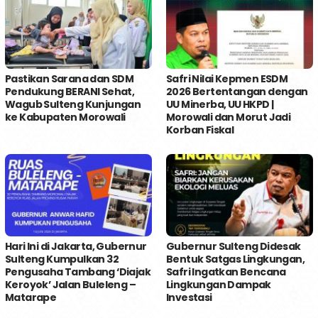
Pastikan Sarana dan SDM
Safri Nilai Kepmen ESDM
Pendukung BERANI Sehat,
2026 Bertentangan dengan
Wagub Sulteng Kunjungan
UU Minerba, UU HKPD |
ke Kabupaten Morowali
Morowali dan Morut Jadi
Korban Fiskal
Hari Ini di Jakarta, Gubernur
Gubernur Sulteng Didesak
Sulteng Kumpulkan 32
Bentuk Satgas Lingkungan,
Pengusaha Tambang ‘Diajak
Safri Ingatkan Bencana
Keroyok’ Jalan Buleleng –
Lingkungan Dampak
Matarape
Investasi