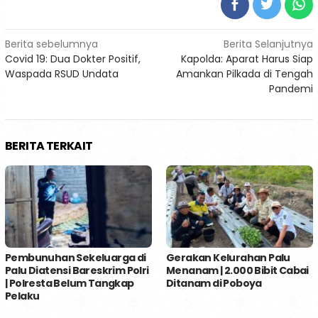
Navigasi
Berita sebelumnya
Berita Selanjutnya
Covid 19: Dua Dokter Positif,
Kapolda: Aparat Harus Siap
pos
Waspada RSUD Undata
Amankan Pilkada di Tengah
Pandemi
BERITA TERKAIT
Pembunuhan Sekeluarga di
Gerakan Kelurahan Palu
Palu Diatensi Bareskrim Polri
Menanam | 2.000 Bibit Cabai
| Polresta Belum Tangkap
Ditanam di Poboya
Pelaku