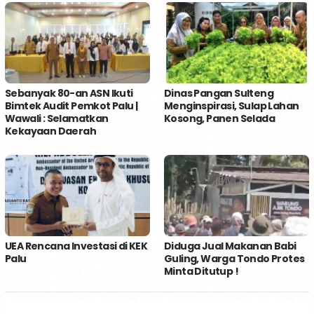
Sebanyak 80-an ASN Ikuti
Dinas Pangan Sulteng
Bimtek Audit Pemkot Palu |
Menginspirasi, Sulap Lahan
Wawali : Selamatkan
Kosong, Panen Selada
Kekayaan Daerah
UEA Rencana Investasi di KEK
Diduga Jual Makanan Babi
Palu
Guling, Warga Tondo Protes
Minta Ditutup !