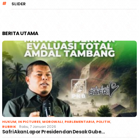
SLIDER
BERITA UTAMA
HUKUM
,
IN PICTURES
,
MOROWALI
,
PARLEMENTARIA
,
POLITIK
,
RUBRIK
Rabu, 7 Januari 2026
Safri Akan Lapor Presiden dan Desak Gube…