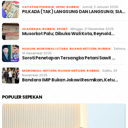
CATATAN PINGGIR
,
OPINI
,
RUBRIK
Jumat, 2 Januari 2026
PILKADA (TAK) LANGSUNG DAN LANGSUNG; SIA…
OLAHRAGA
,
RUBRIK
,
SPORT
Minggu, 21 Desember 2025
Musorkot Palu; Dibuka Wali Kota, Reynold…
HUKUM
,
MOROWALI UTARA
,
RUANG NETIZEN
,
RUBRIK
Selasa,
16 Desember 2025
Soroti Penetapan Tersangka Petani Sawit …
MOROWALI
,
NETIZEN
,
RUANG NETIZEN
,
RUBRIK
Sabtu, 29
November 2025
Bandara IMIP Bukan Jokowi Resmikan, Ketu…
POPULER SEPEKAN