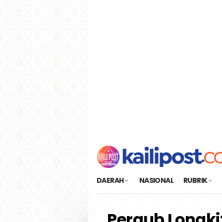
Loncat
tutup
ke
konten
DAERAH
NASIONAL
RUBRIK
Pergub Longki