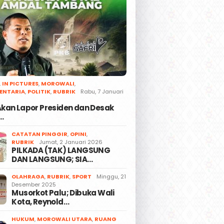
,
IN PICTURES
,
MOROWALI
,
ENTARIA
,
POLITIK
,
RUBRIK
Rabu, 7 Januari
 Akan Lapor Presiden dan Desak
…
CATATAN PINGGIR
,
OPINI
,
RUBRIK
Jumat, 2 Januari 2026
PILKADA (TAK) LANGSUNG
DAN LANGSUNG; SIA…
OLAHRAGA
,
RUBRIK
,
SPORT
Minggu, 21
Desember 2025
Musorkot Palu; Dibuka Wali
Kota, Reynold…
HUKUM
,
MOROWALI UTARA
,
RUANG