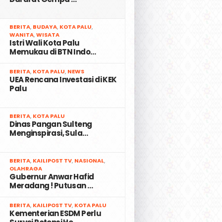
2
BERITA
,
BUDAYA
,
KOTA PALU
,
WANITA
,
WISATA
Istri Wali Kota Palu
Memukau di BTN Indo…
3
BERITA
,
KOTA PALU
,
NEWS
UEA Rencana Investasi di KEK
Palu
4
BERITA
,
KOTA PALU
Dinas Pangan Sulteng
Menginspirasi, Sula…
5
BERITA
,
KAILIPOST TV
,
NASIONAL
,
OLAHRAGA
Gubernur Anwar Hafid
Meradang ! Putusan …
6
BERITA
,
KAILIPOST TV
,
KOTA PALU
Kementerian ESDM Perlu