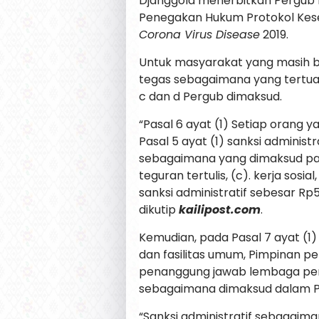
Djanggola menerbitkan Pergub n
Penegakan Hukum Protokol Ke
Corona Virus Disease
2019.
Untuk masyarakat yang masih b
tegas sebagaimana yang tertuang
c dan d Pergub dimaksud.
“Pasal 6 ayat (1) Setiap orang
Pasal 5 ayat (1) sanksi administr
sebagaimana yang dimaksud pada 
teguran tertulis, (c). kerja sosi
sanksi administratif sebesar Rp
dikutip
kailipost.com
.
Kemudian, pada Pasal 7 ayat (
dan fasilitas umum, Pimpinan pe
penanggung jawab lembaga pen
sebagaimana dimaksud dalam Pas
“Sanksi administratif sebagaima