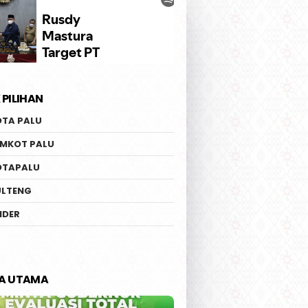
 PILIHAN
OTA PALU
EMKOT PALU
OTAPALU
ULTENG
IDER
TA UTAMA