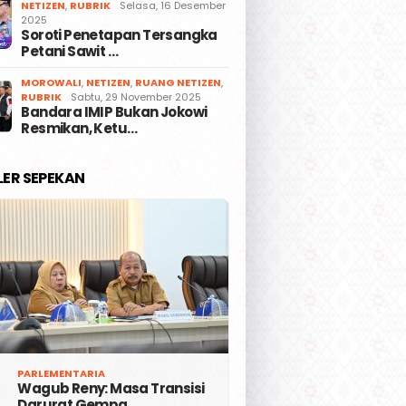
NETIZEN
,
RUBRIK
Selasa, 16 Desember
2025
Soroti Penetapan Tersangka
Petani Sawit …
MOROWALI
,
NETIZEN
,
RUANG NETIZEN
,
RUBRIK
Sabtu, 29 November 2025
Bandara IMIP Bukan Jokowi
Resmikan, Ketu…
LER SEPEKAN
PARLEMENTARIA
Wagub Reny: Masa Transisi
Darurat Gempa …