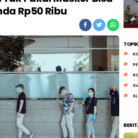
nda Rp50 Ribu
TOPIK
K
P
K
S
SL
BERI