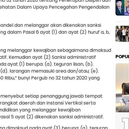
o 32 tahun 2020 tentang Penerapan Disiplin dan
sehatan Dalam Upaya Pencegahan Pengendalian
andel dan melanggar akan dikenakan sanksi
 dalam Pasal 6 ayat (1) dan ayat (2) huruf a, b,
 yang melanggar kewajiban sebagaimana dimaksud
POPU
atif. Kemudian ayat (2) Sanksi administratif
ayat (1) berupa: (a). teguran lisan, (b).
al, (d). larangan memasuki area dan/atau; (e).
50 Ribu,” bunyi Pergub no 32 tahun 2020 yang
1) menyebut setiap penanggung jawab tempat
rangkat daerah dan Instansi Vertikal serta
didikan yang melanggar kewajiban
1
al 5 ayat (2) dikenakan sanksi administratif.
na dimaksud pada ayat (3) berupa: (a). teguran