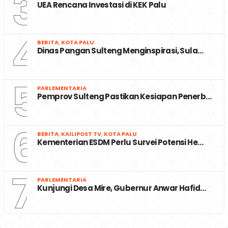
3
UEA Rencana Investasi di KEK Palu
4
BERITA
,
KOTA PALU
Dinas Pangan Sulteng Menginspirasi, Sula…
5
PARLEMENTARIA
Pemprov Sulteng Pastikan Kesiapan Penerb…
6
BERITA
,
KAILIPOST TV
,
KOTA PALU
Kementerian ESDM Perlu Survei Potensi He…
7
PARLEMENTARIA
Kunjungi Desa Mire, Gubernur Anwar Hafid…