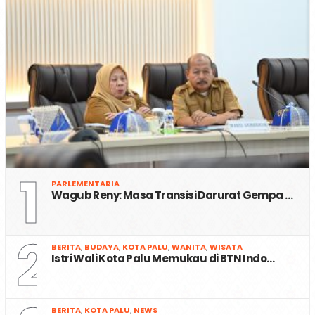
1
PARLEMENTARIA
Wagub Reny: Masa Transisi Darurat Gempa …
2
BERITA
,
BUDAYA
,
KOTA PALU
,
WANITA
,
WISATA
Istri Wali Kota Palu Memukau di BTN Indo…
BERITA
,
KOTA PALU
,
NEWS