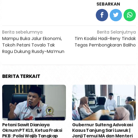
SEBARKAN
Navigasi
Berita sebelumnya
Berita Selanjutnya
Mampu Buka Jalur Ekonomi,
Tim Koalisi Hadi-Reny Tindak
pos
Tokoh Petani Tovalo Tak
Tegas Pembongkaran Baliho
Ragu Dukung Rusdy-Ma’mun
BERITA TERKAIT
Petani Sawit Dianiaya
Gubernur Sulteng Advokasi
Oknum PT KLS, Ketua Fraksi
Kasus Tanjung Sari Luwuk |
PKB : Polisi Wajib Tangkap
Janji Temui MA dan Menteri