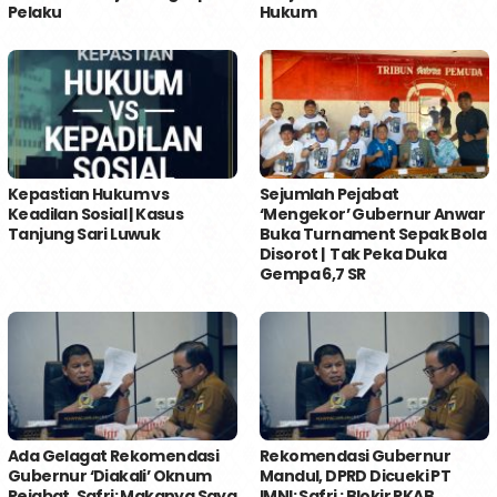
Pelaku
Hukum
Kepastian Hukum vs
Sejumlah Pejabat
Keadilan Sosial | Kasus
‘Mengekor’ Gubernur Anwar
Tanjung Sari Luwuk
Buka Turnament Sepak Bola
Disorot | Tak Peka Duka
Gempa 6,7 SR
Ada Gelagat Rekomendasi
Rekomendasi Gubernur
Gubernur ‘Diakali’ Oknum
Mandul, DPRD Dicueki PT
Pejabat, Safri: Makanya Saya
IMNI; Safri : Blokir RKAB