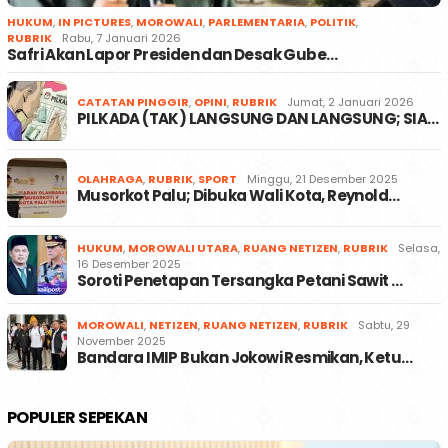
HUKUM
,
IN PICTURES
,
MOROWALI
,
PARLEMENTARIA
,
POLITIK
,
RUBRIK
Rabu, 7 Januari 2026
Safri Akan Lapor Presiden dan Desak Gube…
CATATAN PINGGIR
,
OPINI
,
RUBRIK
Jumat, 2 Januari 2026
PILKADA (TAK) LANGSUNG DAN LANGSUNG; SIA…
OLAHRAGA
,
RUBRIK
,
SPORT
Minggu, 21 Desember 2025
Musorkot Palu; Dibuka Wali Kota, Reynold…
HUKUM
,
MOROWALI UTARA
,
RUANG NETIZEN
,
RUBRIK
Selasa,
16 Desember 2025
Soroti Penetapan Tersangka Petani Sawit …
MOROWALI
,
NETIZEN
,
RUANG NETIZEN
,
RUBRIK
Sabtu, 29
November 2025
Bandara IMIP Bukan Jokowi Resmikan, Ketu…
POPULER SEPEKAN