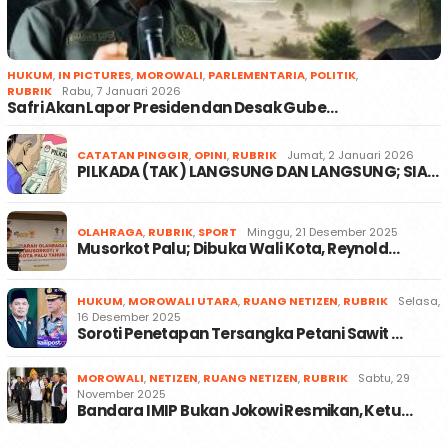
HUKUM
,
IN PICTURES
,
MOROWALI
,
PARLEMENTARIA
,
POLITIK
,
RUBRIK
Rabu, 7 Januari 2026
Safri Akan Lapor Presiden dan Desak Gube…
CATATAN PINGGIR
,
OPINI
,
RUBRIK
Jumat, 2 Januari 2026
PILKADA (TAK) LANGSUNG DAN LANGSUNG; SIA…
OLAHRAGA
,
RUBRIK
,
SPORT
Minggu, 21 Desember 2025
Musorkot Palu; Dibuka Wali Kota, Reynold…
HUKUM
,
MOROWALI UTARA
,
RUANG NETIZEN
,
RUBRIK
Selasa,
16 Desember 2025
Soroti Penetapan Tersangka Petani Sawit …
MOROWALI
,
NETIZEN
,
RUANG NETIZEN
,
RUBRIK
Sabtu, 29
November 2025
Bandara IMIP Bukan Jokowi Resmikan, Ketu…