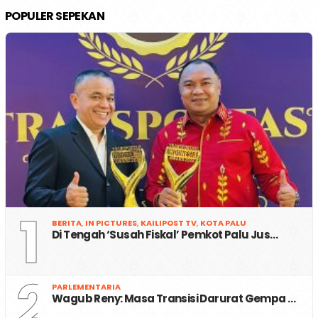
POPULER SEPEKAN
1
BERITA
,
IN PICTURES
,
KAILIPOST TV
,
KOTA PALU
Di Tengah ‘Susah Fiskal’ Pemkot Palu Jus…
2
PARLEMENTARIA
Wagub Reny: Masa Transisi Darurat Gempa …