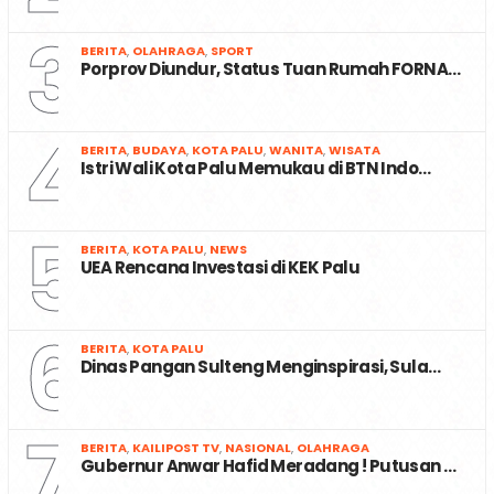
3
BERITA
,
OLAHRAGA
,
SPORT
Porprov Diundur, Status Tuan Rumah FORNA…
4
BERITA
,
BUDAYA
,
KOTA PALU
,
WANITA
,
WISATA
Istri Wali Kota Palu Memukau di BTN Indo…
5
BERITA
,
KOTA PALU
,
NEWS
UEA Rencana Investasi di KEK Palu
6
BERITA
,
KOTA PALU
Dinas Pangan Sulteng Menginspirasi, Sula…
7
BERITA
,
KAILIPOST TV
,
NASIONAL
,
OLAHRAGA
Gubernur Anwar Hafid Meradang ! Putusan …