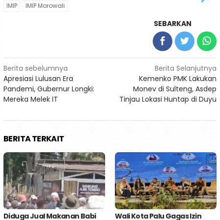
IMIP
IMIP Morowali
SEBARKAN
Navigasi
Berita sebelumnya
Berita Selanjutnya
Apresiasi Lulusan Era
Kemenko PMK Lakukan
pos
Pandemi, Gubernur Longki:
Monev di Sulteng, Asdep
Mereka Melek IT
Tinjau Lokasi Huntap di Duyu
BERITA TERKAIT
Diduga Jual Makanan Babi
Wali Kota Palu Gagas Izin