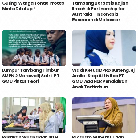
Guling, Warga Tondo Protes
Tambang Berbasis Kajian
Minta Ditutup !
Ilmiah di Partnership for
Australia – Indonesia
Research di Makassar
Lumpur Tambang Timbun
Wakil Ketua DPRD Sulteng, Hj
SMPN 2 Morowali | Safri : PT
Arnila : Stop Aktivitas PT
GMU Pintar Teori
GMU, Ada Hak Pendidikan
Anak Tertimbun
Pastikan Sarana dan SDM
Program Gubernur dan