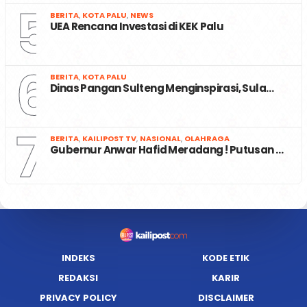
5
BERITA
,
KOTA PALU
,
NEWS
UEA Rencana Investasi di KEK Palu
6
BERITA
,
KOTA PALU
Dinas Pangan Sulteng Menginspirasi, Sula…
7
BERITA
,
KAILIPOST TV
,
NASIONAL
,
OLAHRAGA
Gubernur Anwar Hafid Meradang ! Putusan …
INDEKS
KODE ETIK
REDAKSI
KARIR
PRIVACY POLICY
DISCLAIMER