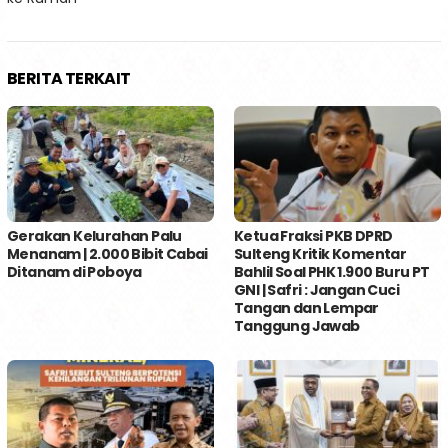
BERITA TERKAIT
Gerakan Kelurahan Palu
Ketua Fraksi PKB DPRD
Menanam | 2.000 Bibit Cabai
Sulteng Kritik Komentar
Ditanam di Poboya
Bahlil Soal PHK 1.900 Buru PT
GNI | Safri : Jangan Cuci
Tangan dan Lempar
Tanggung Jawab