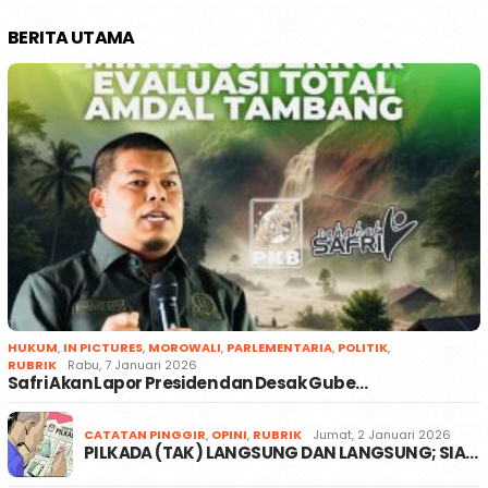
BERITA UTAMA
HUKUM
,
IN PICTURES
,
MOROWALI
,
PARLEMENTARIA
,
POLITIK
,
RUBRIK
Rabu, 7 Januari 2026
Safri Akan Lapor Presiden dan Desak Gube…
CATATAN PINGGIR
,
OPINI
,
RUBRIK
Jumat, 2 Januari 2026
PILKADA (TAK) LANGSUNG DAN LANGSUNG; SIA…