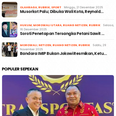
OLAHRAGA
,
RUBRIK
,
SPORT
Minggu, 21 Desember 2025
Musorkot Palu; Dibuka Wali Kota, Reynold…
HUKUM
,
MOROWALI UTARA
,
RUANG NETIZEN
,
RUBRIK
Selasa,
16 Desember 2025
Soroti Penetapan Tersangka Petani Sawit …
MOROWALI
,
NETIZEN
,
RUANG NETIZEN
,
RUBRIK
Sabtu, 29
November 2025
Bandara IMIP Bukan Jokowi Resmikan, Ketu…
POPULER SEPEKAN