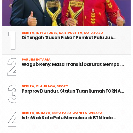
1
BERITA
,
IN PICTURES
,
KAILIPOST TV
,
KOTA PALU
Di Tengah ‘Susah Fiskal’ Pemkot Palu Jus…
2
PARLEMENTARIA
Wagub Reny: Masa Transisi Darurat Gempa …
3
BERITA
,
OLAHRAGA
,
SPORT
Porprov Diundur, Status Tuan Rumah FORNA…
4
BERITA
,
BUDAYA
,
KOTA PALU
,
WANITA
,
WISATA
Istri Wali Kota Palu Memukau di BTN Indo…