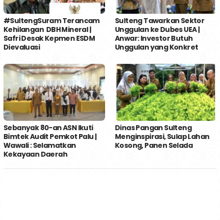
#SultengSuram Terancam
Sulteng Tawarkan Sektor
Kehilangan DBH Mineral |
Unggulan ke Dubes UEA |
Safri Desak Kepmen ESDM
Anwar: Investor Butuh
Dievaluasi
Unggulan yang Konkret
Sebanyak 80-an ASN Ikuti
Dinas Pangan Sulteng
Bimtek Audit Pemkot Palu |
Menginspirasi, Sulap Lahan
Wawali : Selamatkan
Kosong, Panen Selada
Kekayaan Daerah