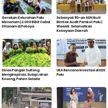
Gerakan Kelurahan Palu
Sebanyak 80-an ASN Ikuti
Menanam | 2.000 Bibit Cabai
Bimtek Audit Pemkot Palu |
Ditanam di Poboya
Wawali : Selamatkan
Kekayaan Daerah
Dinas Pangan Sulteng
UEA Rencana Investasi di KEK
Menginspirasi, Sulap Lahan
Palu
Kosong, Panen Selada