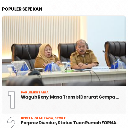
POPULER SEPEKAN
1
PARLEMENTARIA
Wagub Reny: Masa Transisi Darurat Gempa …
2
BERITA
,
OLAHRAGA
,
SPORT
Porprov Diundur, Status Tuan Rumah FORNA…