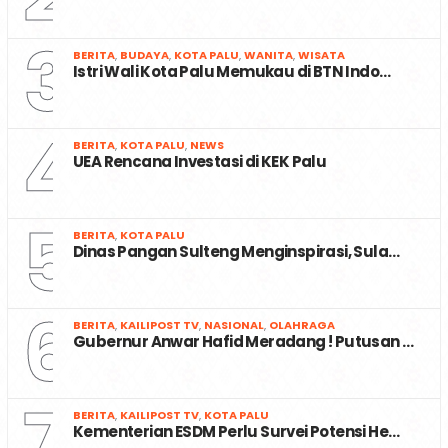
3
BERITA
,
BUDAYA
,
KOTA PALU
,
WANITA
,
WISATA
Istri Wali Kota Palu Memukau di BTN Indo…
4
BERITA
,
KOTA PALU
,
NEWS
UEA Rencana Investasi di KEK Palu
5
BERITA
,
KOTA PALU
Dinas Pangan Sulteng Menginspirasi, Sula…
6
BERITA
,
KAILIPOST TV
,
NASIONAL
,
OLAHRAGA
Gubernur Anwar Hafid Meradang ! Putusan …
7
BERITA
,
KAILIPOST TV
,
KOTA PALU
Kementerian ESDM Perlu Survei Potensi He…