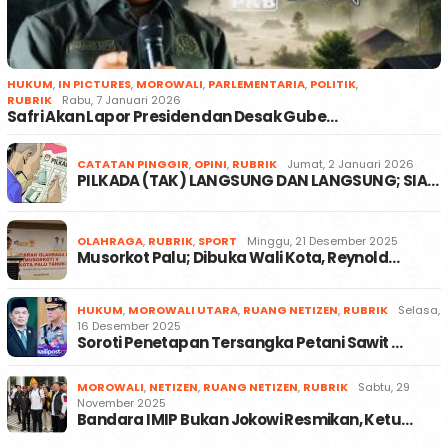
HUKUM
,
IN PICTURES
,
MOROWALI
,
PARLEMENTARIA
,
POLITIK
,
RUBRIK
Rabu, 7 Januari 2026
Safri Akan Lapor Presiden dan Desak Gube…
CATATAN PINGGIR
,
OPINI
,
RUBRIK
Jumat, 2 Januari 2026
PILKADA (TAK) LANGSUNG DAN LANGSUNG; SIA…
OLAHRAGA
,
RUBRIK
,
SPORT
Minggu, 21 Desember 2025
Musorkot Palu; Dibuka Wali Kota, Reynold…
HUKUM
,
MOROWALI UTARA
,
RUANG NETIZEN
,
RUBRIK
Selasa,
16 Desember 2025
Soroti Penetapan Tersangka Petani Sawit …
MOROWALI
,
NETIZEN
,
RUANG NETIZEN
,
RUBRIK
Sabtu, 29
November 2025
Bandara IMIP Bukan Jokowi Resmikan, Ketu…