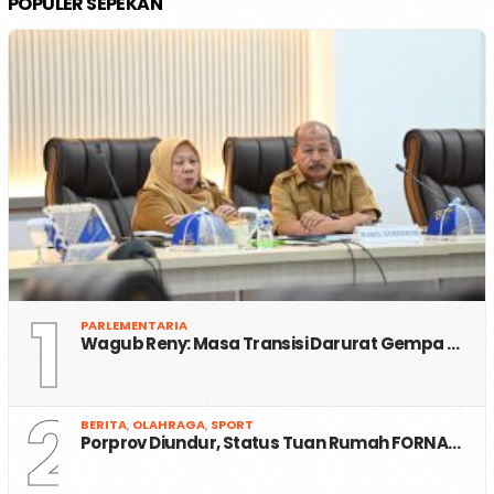
POPULER SEPEKAN
1
PARLEMENTARIA
Wagub Reny: Masa Transisi Darurat Gempa …
2
BERITA
,
OLAHRAGA
,
SPORT
Porprov Diundur, Status Tuan Rumah FORNA…