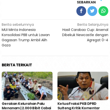
SEBARKAN
Navigasi
Berita sebelumnya
Berita Selanjutnya
MUI Minta Indonesia
Hasil Carabao Cup: Arsenal
pos
Konsolidasi PBB untuk Lawan
Dibekuk Newcastle dengan
Gagasan Trump Ambil Alih
Agregat 0-4
Gaza
BERITA TERKAIT
Gerakan Kelurahan Palu
Ketua Fraksi PKB DPRD
Menanam | 2.000 Bibit Cabai
Sulteng Kritik Komentar