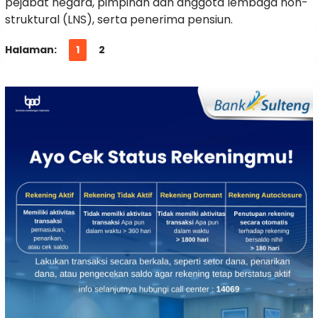
pejabat negara, pimpinan dan anggota lembaga non-
struktural (LNS), serta penerima pensiun.
Halaman:
1
2