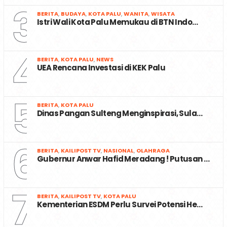
3
BERITA
,
BUDAYA
,
KOTA PALU
,
WANITA
,
WISATA
Istri Wali Kota Palu Memukau di BTN Indo…
4
BERITA
,
KOTA PALU
,
NEWS
UEA Rencana Investasi di KEK Palu
5
BERITA
,
KOTA PALU
Dinas Pangan Sulteng Menginspirasi, Sula…
6
BERITA
,
KAILIPOST TV
,
NASIONAL
,
OLAHRAGA
Gubernur Anwar Hafid Meradang ! Putusan …
7
BERITA
,
KAILIPOST TV
,
KOTA PALU
Kementerian ESDM Perlu Survei Potensi He…