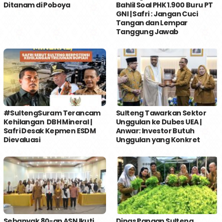
Ditanam di Poboya
Bahlil Soal PHK 1.900 Buru PT
GNI | Safri : Jangan Cuci
Tangan dan Lempar
Tanggung Jawab
#SultengSuram Terancam
Sulteng Tawarkan Sektor
Kehilangan DBH Mineral |
Unggulan ke Dubes UEA |
Safri Desak Kepmen ESDM
Anwar: Investor Butuh
Dievaluasi
Unggulan yang Konkret
Sebanyak 80-an ASN Ikuti
Dinas Pangan Sulteng