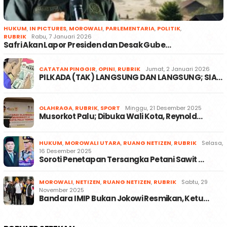
HUKUM
,
IN PICTURES
,
MOROWALI
,
PARLEMENTARIA
,
POLITIK
,
RUBRIK
Rabu, 7 Januari 2026
Safri Akan Lapor Presiden dan Desak Gube…
CATATAN PINGGIR
,
OPINI
,
RUBRIK
Jumat, 2 Januari 2026
PILKADA (TAK) LANGSUNG DAN LANGSUNG; SIA…
OLAHRAGA
,
RUBRIK
,
SPORT
Minggu, 21 Desember 2025
Musorkot Palu; Dibuka Wali Kota, Reynold…
HUKUM
,
MOROWALI UTARA
,
RUANG NETIZEN
,
RUBRIK
Selasa,
16 Desember 2025
Soroti Penetapan Tersangka Petani Sawit …
MOROWALI
,
NETIZEN
,
RUANG NETIZEN
,
RUBRIK
Sabtu, 29
November 2025
Bandara IMIP Bukan Jokowi Resmikan, Ketu…