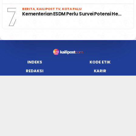
7
BERITA
,
KAILIPOST TV
,
KOTA PALU
Kementerian ESDM Perlu Survei Potensi He…
INDEKS
KODE ETIK
REDAKSI
KARIR
PRIVACY POLICY
DISCLAIMER
TENTANG KAMI
KONTAK KAMI
FORM PENGADUAN
PEDOMAN MEDIA SIBER
JARINGAN SOCIAL
Facebook
Twitter
WordPress
Instagram