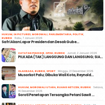
HUKUM
,
IN PICTURES
,
MOROWALI
,
PARLEMENTARIA
,
POLITIK
,
RUBRIK
Rabu, 7 Januari 2026
Safri Akan Lapor Presiden dan Desak Gube…
CATATAN PINGGIR
,
OPINI
,
RUBRIK
Jumat, 2 Januari 2026
PILKADA (TAK) LANGSUNG DAN LANGSUNG; SIA…
OLAHRAGA
,
RUBRIK
,
SPORT
Minggu, 21 Desember 2025
Musorkot Palu; Dibuka Wali Kota, Reynold…
HUKUM
,
MOROWALI UTARA
,
RUANG NETIZEN
,
RUBRIK
Selasa,
16 Desember 2025
Soroti Penetapan Tersangka Petani Sawit …