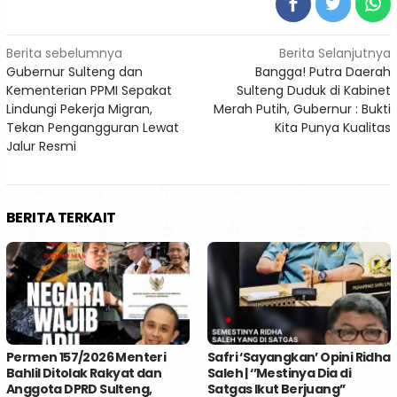
Navigasi
Berita sebelumnya
Berita Selanjutnya
Gubernur Sulteng dan
Bangga! Putra Daerah
pos
Kementerian PPMI Sepakat
Sulteng Duduk di Kabinet
Lindungi Pekerja Migran,
Merah Putih, Gubernur : Bukti
Tekan Pengangguran Lewat
Kita Punya Kualitas
Jalur Resmi
BERITA TERKAIT
Permen 157/2026 Menteri
Safri ‘Sayangkan’ Opini Ridha
Bahlil Ditolak Rakyat dan
Saleh | ‘’Mestinya Dia di
Anggota DPRD Sulteng,
Satgas Ikut Berjuang’’