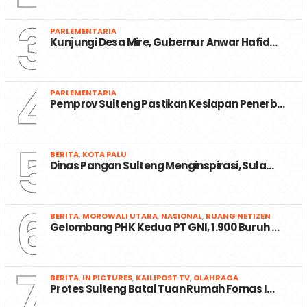
3
PARLEMENTARIA
Kunjungi Desa Mire, Gubernur Anwar Hafid…
4
PARLEMENTARIA
Pemprov Sulteng Pastikan Kesiapan Penerb…
5
BERITA
,
KOTA PALU
Dinas Pangan Sulteng Menginspirasi, Sula…
6
BERITA
,
MOROWALI UTARA
,
NASIONAL
,
RUANG NETIZEN
Gelombang PHK Kedua PT GNI, 1.900 Buruh …
7
BERITA
,
IN PICTURES
,
KAILIPOST TV
,
OLAHRAGA
Protes Sulteng Batal Tuan Rumah Fornas I…