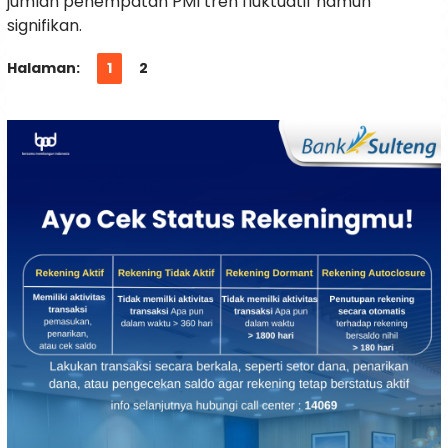
jumlah penempatan PMI tren fluktuatif namun
signifikan.
Halaman:
1
2