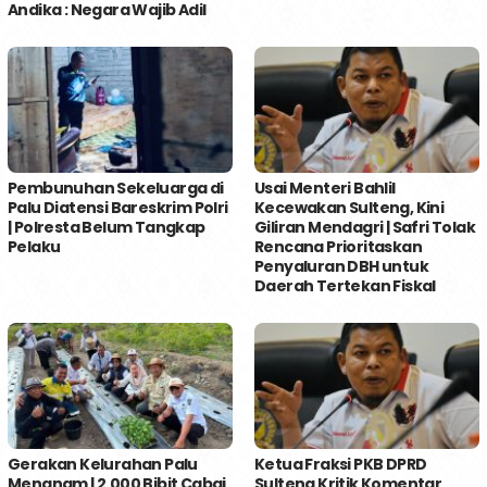
Andika : Negara Wajib Adil
Pembunuhan Sekeluarga di
Usai Menteri Bahlil
Palu Diatensi Bareskrim Polri
Kecewakan Sulteng, Kini
| Polresta Belum Tangkap
Giliran Mendagri | Safri Tolak
Pelaku
Rencana Prioritaskan
Penyaluran DBH untuk
Daerah Tertekan Fiskal
Gerakan Kelurahan Palu
Ketua Fraksi PKB DPRD
Menanam | 2.000 Bibit Cabai
Sulteng Kritik Komentar