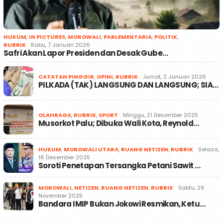
HUKUM
,
IN PICTURES
,
MOROWALI
,
PARLEMENTARIA
,
POLITIK
,
RUBRIK
Rabu, 7 Januari 2026
Safri Akan Lapor Presiden dan Desak Gube…
CATATAN PINGGIR
,
OPINI
,
RUBRIK
Jumat, 2 Januari 2026
PILKADA (TAK) LANGSUNG DAN LANGSUNG; SIA…
OLAHRAGA
,
RUBRIK
,
SPORT
Minggu, 21 Desember 2025
Musorkot Palu; Dibuka Wali Kota, Reynold…
HUKUM
,
MOROWALI UTARA
,
RUANG NETIZEN
,
RUBRIK
Selasa,
16 Desember 2025
Soroti Penetapan Tersangka Petani Sawit …
MOROWALI
,
NETIZEN
,
RUANG NETIZEN
,
RUBRIK
Sabtu, 29
November 2025
Bandara IMIP Bukan Jokowi Resmikan, Ketu…