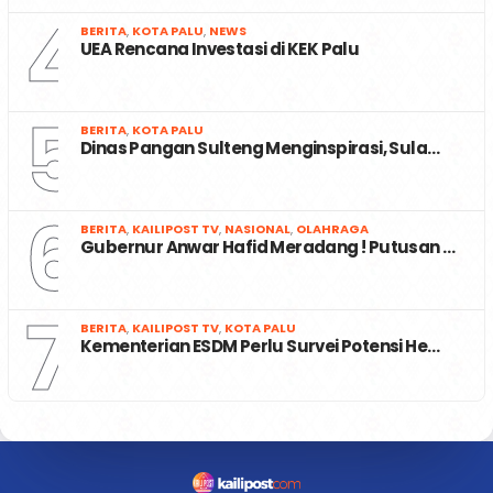
4
BERITA
,
KOTA PALU
,
NEWS
UEA Rencana Investasi di KEK Palu
5
BERITA
,
KOTA PALU
Dinas Pangan Sulteng Menginspirasi, Sula…
6
BERITA
,
KAILIPOST TV
,
NASIONAL
,
OLAHRAGA
Gubernur Anwar Hafid Meradang ! Putusan …
7
BERITA
,
KAILIPOST TV
,
KOTA PALU
Kementerian ESDM Perlu Survei Potensi He…