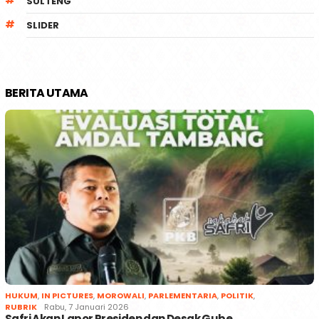
SULTENG
SLIDER
BERITA UTAMA
HUKUM
,
IN PICTURES
,
MOROWALI
,
PARLEMENTARIA
,
POLITIK
,
RUBRIK
Rabu, 7 Januari 2026
Safri Akan Lapor Presiden dan Desak Gube…