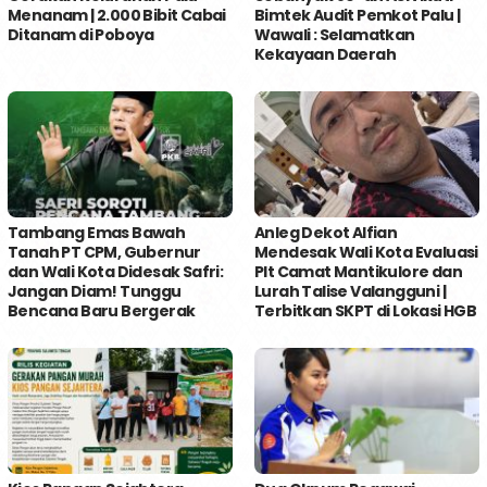
Menanam | 2.000 Bibit Cabai
Bimtek Audit Pemkot Palu |
Ditanam di Poboya
Wawali : Selamatkan
Kekayaan Daerah
Tambang Emas Bawah
Anleg Dekot Alfian
Tanah PT CPM, Gubernur
Mendesak Wali Kota Evaluasi
dan Wali Kota Didesak Safri:
Plt Camat Mantikulore dan
Jangan Diam! Tunggu
Lurah Talise Valangguni |
Bencana Baru Bergerak
Terbitkan SKPT di Lokasi HGB