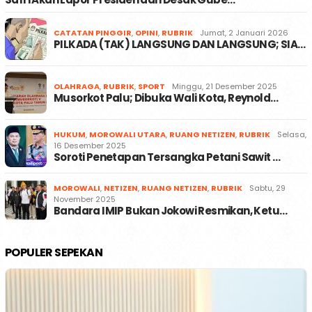
CATATAN PINGGIR
,
OPINI
,
RUBRIK
Jumat, 2 Januari 2026
PILKADA (TAK) LANGSUNG DAN LANGSUNG; SIA…
OLAHRAGA
,
RUBRIK
,
SPORT
Minggu, 21 Desember 2025
Musorkot Palu; Dibuka Wali Kota, Reynold…
HUKUM
,
MOROWALI UTARA
,
RUANG NETIZEN
,
RUBRIK
Selasa,
16 Desember 2025
Soroti Penetapan Tersangka Petani Sawit …
MOROWALI
,
NETIZEN
,
RUANG NETIZEN
,
RUBRIK
Sabtu, 29
November 2025
Bandara IMIP Bukan Jokowi Resmikan, Ketu…
POPULER SEPEKAN