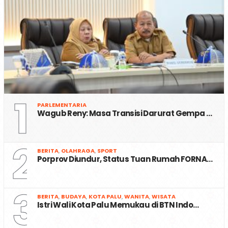
1
PARLEMENTARIA
Wagub Reny: Masa Transisi Darurat Gempa …
2
BERITA
,
OLAHRAGA
,
SPORT
Porprov Diundur, Status Tuan Rumah FORNA…
3
BERITA
,
BUDAYA
,
KOTA PALU
,
WANITA
,
WISATA
Istri Wali Kota Palu Memukau di BTN Indo…