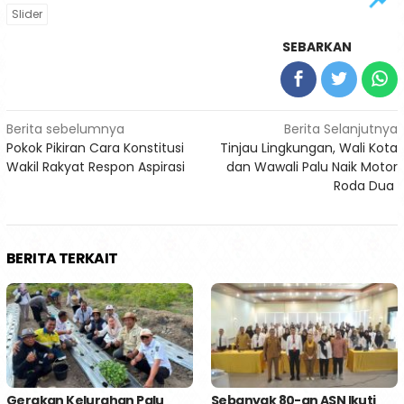
Slider
SEBARKAN
Navigasi
Berita sebelumnya
Berita Selanjutnya
Pokok Pikiran Cara Konstitusi
Tinjau Lingkungan, Wali Kota
pos
Wakil Rakyat Respon Aspirasi
dan Wawali Palu Naik Motor
Roda Dua
BERITA TERKAIT
Gerakan Kelurahan Palu
Sebanyak 80-an ASN Ikuti