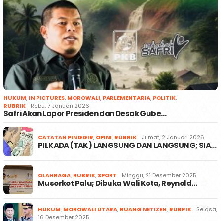
HUKUM
,
IN PICTURES
,
MOROWALI
,
PARLEMENTARIA
,
POLITIK
,
RUBRIK
Rabu, 7 Januari 2026
Safri Akan Lapor Presiden dan Desak Gube…
CATATAN PINGGIR
,
OPINI
,
RUBRIK
Jumat, 2 Januari 2026
PILKADA (TAK) LANGSUNG DAN LANGSUNG; SIA…
OLAHRAGA
,
RUBRIK
,
SPORT
Minggu, 21 Desember 2025
Musorkot Palu; Dibuka Wali Kota, Reynold…
HUKUM
,
MOROWALI UTARA
,
RUANG NETIZEN
,
RUBRIK
Selasa,
16 Desember 2025