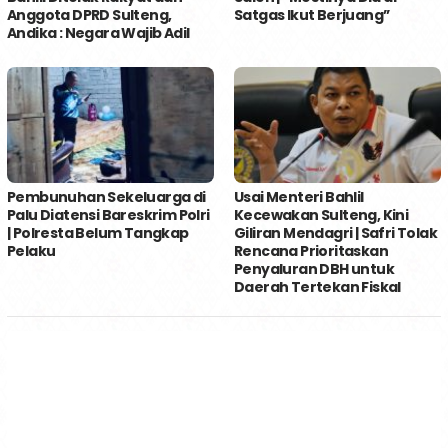
Anggota DPRD Sulteng,
Satgas Ikut Berjuang’’
Andika : Negara Wajib Adil
Pembunuhan Sekeluarga di
Usai Menteri Bahlil
Palu Diatensi Bareskrim Polri
Kecewakan Sulteng, Kini
| Polresta Belum Tangkap
Giliran Mendagri | Safri Tolak
Pelaku
Rencana Prioritaskan
Penyaluran DBH untuk
Daerah Tertekan Fiskal