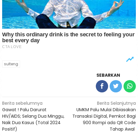
sulteng
SEBARKAN
Navigasi
Berita sebelumnya
Berita Selanjutnya
Gawat ! Palu Darurat
UMKM Palu Mulai Dibiasakan
pos
HIV/AIDS; Selang Dua Minggu,
Transaksi Digital, Pemkot Bagi
Naik Dua Kasus (Total 2024
900 Rompi ada QR Code
Positif)
Tahap Awal