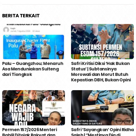
BERITA TERKAIT
Palu – Guangzhou; Menaruh
Safri Kritisi Diksi ‘Hak Bukan
Asa Menduniakan Sulteng
Status’ | Subtansinya
dari Tiongkok
Morowali dan Morut Butuh
Kepastian DBH, Bukan Opini
Permen 157/2026 Menteri
Safri ‘Sayangkan’ Opini Ridha
Bahlil Ditolak Rakyat dan
Saleh | ‘’Mestinya Dia di