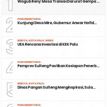
1
Wagub Reny: Masa Transisi Darurat Gempa …
2
PARLEMENTARIA
Kunjungi Desa Mire, Gubernur Anwar Hafid…
3
BERITA
,
KOTA PALU
,
NEWS
UEA Rencana Investasi di KEK Palu
4
PARLEMENTARIA
Pemprov Sulteng Pastikan Kesiapan Penerb…
5
BERITA
,
KOTA PALU
Dinas Pangan Sulteng Menginspirasi, Sula…
PARLEMENTARIA