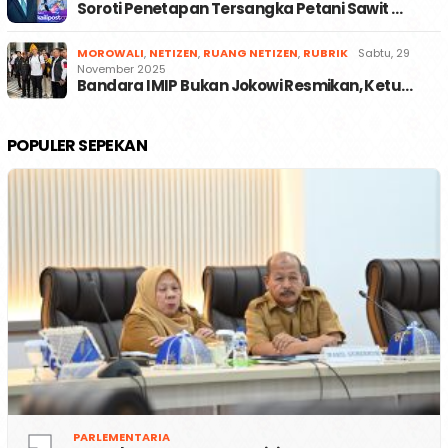
Soroti Penetapan Tersangka Petani Sawit …
MOROWALI
,
NETIZEN
,
RUANG NETIZEN
,
RUBRIK
Sabtu, 29
November 2025
Bandara IMIP Bukan Jokowi Resmikan, Ketu…
POPULER SEPEKAN
PARLEMENTARIA