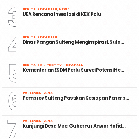
3
BERITA
,
KOTA PALU
,
NEWS
UEA Rencana Investasi di KEK Palu
4
BERITA
,
KOTA PALU
Dinas Pangan Sulteng Menginspirasi, Sula…
5
BERITA
,
KAILIPOST TV
,
KOTA PALU
Kementerian ESDM Perlu Survei Potensi He…
6
PARLEMENTARIA
Pemprov Sulteng Pastikan Kesiapan Penerb…
7
PARLEMENTARIA
Kunjungi Desa Mire, Gubernur Anwar Hafid…