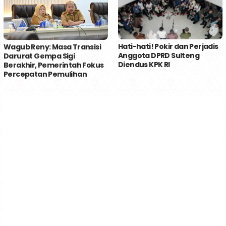
Hati-hati! Pokir dan Perjadis
Wagub Reny: Masa Transisi
Anggota DPRD Sulteng
Darurat Gempa Sigi
Diendus KPK RI
Berakhir, Pemerintah Fokus
Percepatan Pemulihan