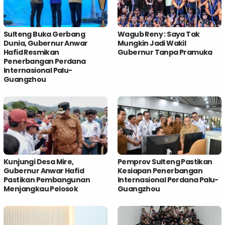
Sulteng Buka Gerbang
Wagub Reny : Saya Tak
Dunia, Gubernur Anwar
Mungkin Jadi Wakil
Hafid Resmikan
Gubernur Tanpa Pramuka
Penerbangan Perdana
Internasional Palu-
Guangzhou
Kunjungi Desa Mire,
Pemprov Sulteng Pastikan
Gubernur Anwar Hafid
Kesiapan Penerbangan
Pastikan Pembangunan
Internasional Perdana Palu-
Menjangkau Pelosok
Guangzhou