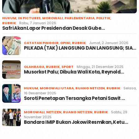
HUKUM
,
IN PICTURES
,
MOROWALI
,
PARLEMENTARIA
,
POLITIK
,
RUBRIK
Rabu, 7 Januari 2026
Safri Akan Lapor Presiden dan Desak Gube…
CATATAN PINGGIR
,
OPINI
,
RUBRIK
Jumat, 2 Januari 2026
PILKADA (TAK) LANGSUNG DAN LANGSUNG; SIA…
OLAHRAGA
,
RUBRIK
,
SPORT
Minggu, 21 Desember 2025
Musorkot Palu; Dibuka Wali Kota, Reynold…
HUKUM
,
MOROWALI UTARA
,
RUANG NETIZEN
,
RUBRIK
Selasa,
16 Desember 2025
Soroti Penetapan Tersangka Petani Sawit …
MOROWALI
,
NETIZEN
,
RUANG NETIZEN
,
RUBRIK
Sabtu, 29
November 2025
Bandara IMIP Bukan Jokowi Resmikan, Ketu…