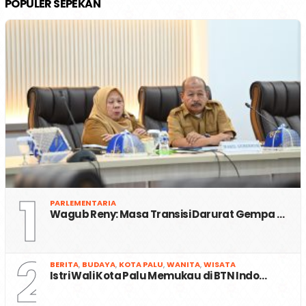
POPULER SEPEKAN
1
PARLEMENTARIA
Wagub Reny: Masa Transisi Darurat Gempa …
2
BERITA
,
BUDAYA
,
KOTA PALU
,
WANITA
,
WISATA
Istri Wali Kota Palu Memukau di BTN Indo…