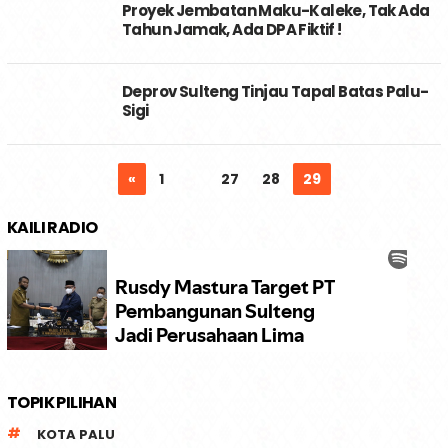
Proyek Jembatan Maku-Kaleke, Tak Ada
Tahun Jamak, Ada DPA Fiktif !
Deprov Sulteng Tinjau Tapal Batas Palu-
Sigi
«
1
…
27
28
29
KAILI RADIO
TOPIK PILIHAN
KOTA PALU