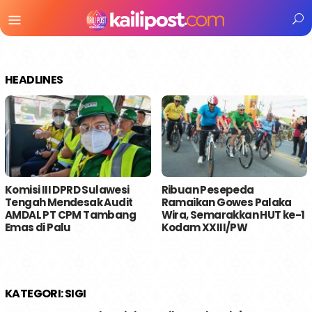
Menu
Mobile
HEADLINES
Komisi III DPRD Sulawesi
Ribuan Pesepeda
Tengah Mendesak Audit
Ramaikan Gowes Palaka
AMDAL PT CPM Tambang
Wira, Semarakkan HUT ke-1
Emas di Palu
Kodam XXIII/PW
KATEGORI:
SIGI