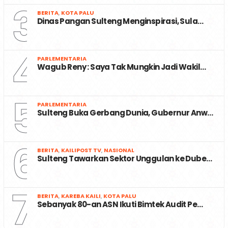
3
BERITA
,
KOTA PALU
Dinas Pangan Sulteng Menginspirasi, Sula…
4
PARLEMENTARIA
Wagub Reny : Saya Tak Mungkin Jadi Wakil…
5
PARLEMENTARIA
Sulteng Buka Gerbang Dunia, Gubernur Anw…
6
BERITA
,
KAILIPOST TV
,
NASIONAL
Sulteng Tawarkan Sektor Unggulan ke Dube…
7
BERITA
,
KAREBA KAILI
,
KOTA PALU
Sebanyak 80-an ASN Ikuti Bimtek Audit Pe…