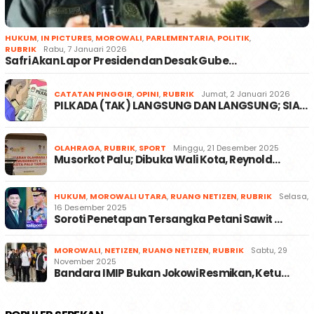
HUKUM
,
IN PICTURES
,
MOROWALI
,
PARLEMENTARIA
,
POLITIK
,
RUBRIK
Rabu, 7 Januari 2026
Safri Akan Lapor Presiden dan Desak Gube…
CATATAN PINGGIR
,
OPINI
,
RUBRIK
Jumat, 2 Januari 2026
PILKADA (TAK) LANGSUNG DAN LANGSUNG; SIA…
OLAHRAGA
,
RUBRIK
,
SPORT
Minggu, 21 Desember 2025
Musorkot Palu; Dibuka Wali Kota, Reynold…
HUKUM
,
MOROWALI UTARA
,
RUANG NETIZEN
,
RUBRIK
Selasa,
16 Desember 2025
Soroti Penetapan Tersangka Petani Sawit …
MOROWALI
,
NETIZEN
,
RUANG NETIZEN
,
RUBRIK
Sabtu, 29
November 2025
Bandara IMIP Bukan Jokowi Resmikan, Ketu…