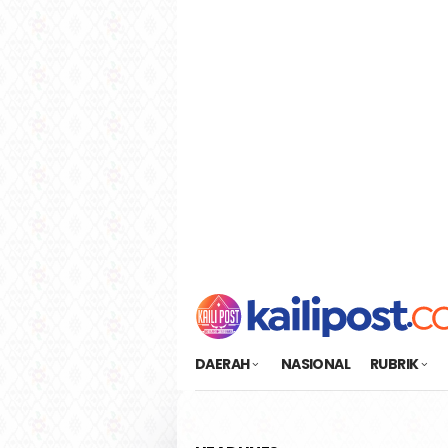
Loncat
tutup
ke
konten
DAERAH
NASIONAL
RUBRIK