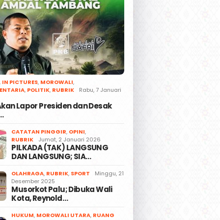
,
IN PICTURES
,
MOROWALI
,
ENTARIA
,
POLITIK
,
RUBRIK
Rabu, 7 Januari
 Akan Lapor Presiden dan Desak
…
CATATAN PINGGIR
,
OPINI
,
RUBRIK
Jumat, 2 Januari 2026
PILKADA (TAK) LANGSUNG
DAN LANGSUNG; SIA…
OLAHRAGA
,
RUBRIK
,
SPORT
Minggu, 21
Desember 2025
Musorkot Palu; Dibuka Wali
Kota, Reynold…
HUKUM
,
MOROWALI UTARA
,
RUANG