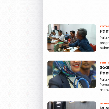
KOTA 
Pans
Palu,
prog
bulan
BERIT
Soa
Pan
Palu,
Pena
menu
DAER
14 