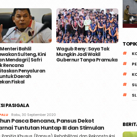
TOPIK
 Menteri Bahlil
Wagub Reny : Saya Tak
Gerak
K
wakan Sulteng, Kini
Mungkin Jadi Wakil
Menan
ran Mendagri | Safri
Gubernur Tanpa Pramuka
Cabai
P
k Rencana
ritaskan Penyaluran
K
untuk Daerah
ekan Fiskal
S
SL
SI PASIGALA
Faqih
PALU
Rabu, 30 September 2020
ahun Pasca Bencana, Pansus Dekot
BERI
rnai Tuntutan Huntap III dan Stimulan
- Panitia Khusus (Pansus) Rehabilitasi dan Rekonstruksi