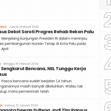
Faqih
PALU
Jumat, 13 Maret 2020
us Dekot Soroti Progres Rehab Rekon Palu
- Menjelang kunjungan Presiden RI dalam meninjau
res pembangunan Hunian Tetap di Kota Palu pada
 April
Faqih
A
Minggu, 16 Februari 2020
l Sengkarut Bencana, NSL Tunggu Kerja
sus
- Pasca bencana sudah berjalan 1,4 tahun.
nganannya masih banyak dikeluhkan. Walau tak
tup mata pemerintah telah
Faqih
AH
Selasa, 21 Januari 2020
Anggota Dewan Sulteng Jadi Tim Pansus