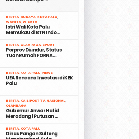
2
BERITA
,
BUDAYA
,
KOTA PALU
,
WANITA
,
WISATA
Istri Wali Kota Palu
Memukau di BTN Indo…
3
BERITA
,
OLAHRAGA
,
SPORT
Porprov Diundur, Status
Tuan Rumah FORNA…
4
BERITA
,
KOTA PALU
,
NEWS
UEA Rencana Investasi di KEK
Palu
5
BERITA
,
KAILIPOST TV
,
NASIONAL
,
OLAHRAGA
Gubernur Anwar Hafid
Meradang ! Putusan …
6
BERITA
,
KOTA PALU
Dinas Pangan Sulteng