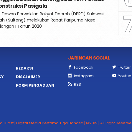
nstruksi Pasigala
- Dewan Perwakilan Rakyat Daerah (DPRD) Sulawesi
ah (Sulteng) melakukan Rapat Paripurna Masa
dangan I Tahun 2020
JARINGAN SOCIAL
Facebook
Twitter
REDAKSI
Instagram
Youtub
CY
DISCLAIMER
RSS
FORM PENGADUAN
ailiPost | Digital Media Pertama Tiga Bahasa | ©2019 | All Right Reserv