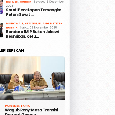
NETIZEN
,
RUBRIK
Selasa, 16 Desember
2025
Soroti Penetapan Tersangka
Petani Sawit …
MOROWALI
,
NETIZEN
,
RUANG NETIZEN
,
RUBRIK
Sabtu, 29 November 2025
Bandara IMIP Bukan Jokowi
Resmikan, Ketu…
LER SEPEKAN
PARLEMENTARIA
Wagub Reny: Masa Transisi
Darurat Gempa …