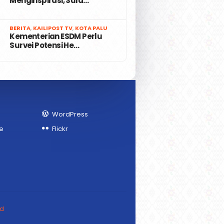
Menginspirasi, Sula…
7
BERITA
,
KAILIPOST TV
,
KOTA PALU
Kementerian ESDM Perlu
Survei Potensi He…
WordPress
e
Flickr
ed