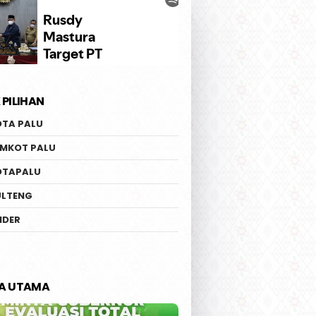
 PILIHAN
an Kelurahan Palu
Kunjungi Desa Mire,
OTA PALU
am | 2.000 Bibit
Gubernur Anwar Hafid
 Ditanam di Poboya
Pastikan Pembangunan
EMKOT PALU
Menjangkau Pelosok
OTAPALU
ULTENG
IDER
TA UTAMA