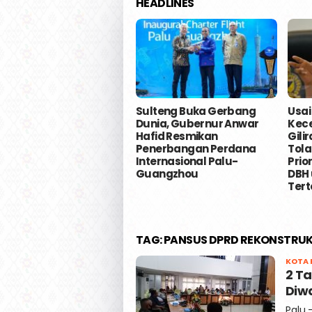
HEADLINES
Sulteng Buka Gerbang
Usai
Dunia, Gubernur Anwar
Kece
Hafid Resmikan
Gili
Penerbangan Perdana
Tola
Internasional Palu-
Prio
Guangzhou
DBH 
Tert
TAG:
PANSUS DPRD REKONSTRUK
KOTA 
2 T
Diwa
Palu,