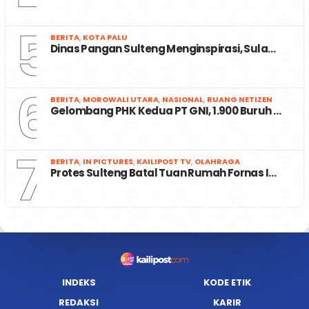
5
BERITA
,
KOTA PALU
Dinas Pangan Sulteng Menginspirasi, Sula…
6
BERITA
,
MOROWALI UTARA
,
NASIONAL
,
RUANG NETIZEN
Gelombang PHK Kedua PT GNI, 1.900 Buruh …
7
BERITA
,
IN PICTURES
,
KAILIPOST TV
,
OLAHRAGA
Protes Sulteng Batal Tuan Rumah Fornas I…
INDEKS
KODE ETIK
REDAKSI
KARIR