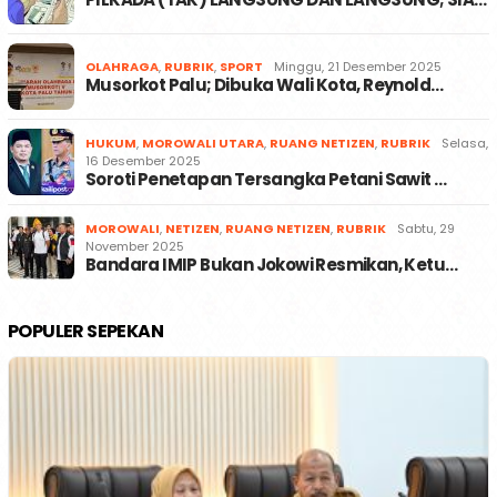
OLAHRAGA
,
RUBRIK
,
SPORT
Minggu, 21 Desember 2025
Musorkot Palu; Dibuka Wali Kota, Reynold…
HUKUM
,
MOROWALI UTARA
,
RUANG NETIZEN
,
RUBRIK
Selasa,
16 Desember 2025
Soroti Penetapan Tersangka Petani Sawit …
MOROWALI
,
NETIZEN
,
RUANG NETIZEN
,
RUBRIK
Sabtu, 29
November 2025
Bandara IMIP Bukan Jokowi Resmikan, Ketu…
POPULER SEPEKAN