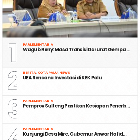
1
PARLEMENTARIA
Wagub Reny: Masa Transisi Darurat Gempa …
2
BERITA
,
KOTA PALU
,
NEWS
UEA Rencana Investasi di KEK Palu
3
PARLEMENTARIA
Pemprov Sulteng Pastikan Kesiapan Penerb…
4
PARLEMENTARIA
Kunjungi Desa Mire, Gubernur Anwar Hafid…