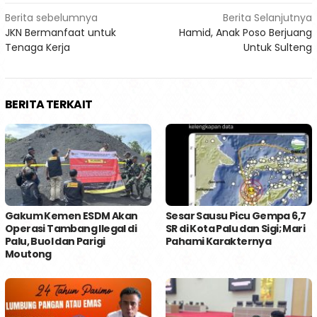
Navigasi
Berita sebelumnya
Berita Selanjutnya
JKN Bermanfaat untuk
Hamid, Anak Poso Berjuang
pos
Tenaga Kerja
Untuk Sulteng
BERITA TERKAIT
Gakum Kemen ESDM Akan
Sesar Sausu Picu Gempa 6,7
Operasi Tambang Ilegal di
SR di Kota Palu dan Sigi; Mari
Palu, Buol dan Parigi
Pahami Karakternya
Moutong