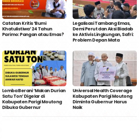
Catatan Kritis ‘Bumi
Legalisasi Tambang Emas,
Khatulistiwa’ 24 Tahun
Demi Perut dan Aksi Biadab
Parimo: Pangan atau Emas?
ke Aktivis Lingkungan, Safri:
Problem Depan Mata
Lomba Berani ‘Makan Durian
Universal Health Coverage
Satu Ton’ Digelar di
Kabupaten Parigi Moutong
Kabupaten Parigi Moutong
Diminta Gubernur Harus
Dibuka Gubernur
Naik