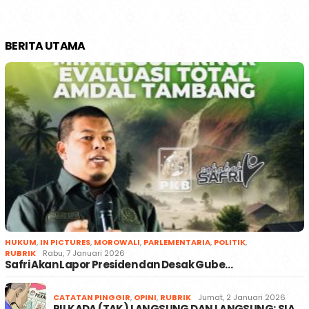
BERITA UTAMA
HUKUM
,
IN PICTURES
,
MOROWALI
,
PARLEMENTARIA
,
POLITIK
,
RUBRIK
Rabu, 7 Januari 2026
Safri Akan Lapor Presiden dan Desak Gube…
CATATAN PINGGIR
,
OPINI
,
RUBRIK
Jumat, 2 Januari 2026
PILKADA (TAK) LANGSUNG DAN LANGSUNG; SIA…